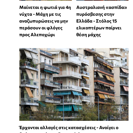
Μαίνεται η φωτιά για 4η
Αυστραλιανή «ασπίδα»
νύχτα - Μάχη με τις
πυρόσβεσης στην
αναζωπυρώσεις να μην
Ελλάδα - Στόλος 15
περάσουν οι φλόγες
ελικοπτέρων παίρνει
προς Αλεποχώρι
θέση μάχης
Έρχονται αλλαγές στις κατασχέσεις - Ανοίγει ο