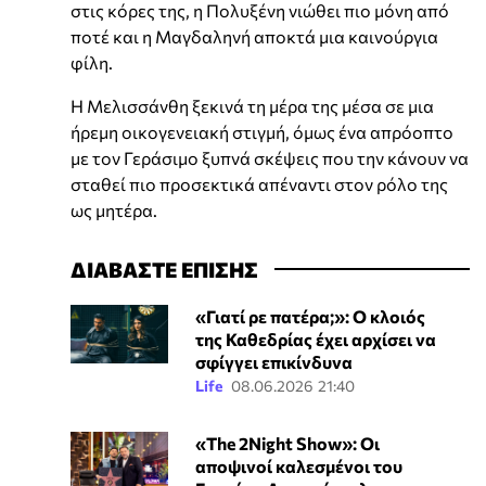
στις κόρες της, η Πολυξένη νιώθει πιο μόνη από
ποτέ και η Μαγδαληνή αποκτά μια καινούργια
φίλη.
Η Μελισσάνθη ξεκινά τη μέρα της μέσα σε μια
ήρεμη οικογενειακή στιγμή, όμως ένα απρόοπτο
με τον Γεράσιμο ξυπνά σκέψεις που την κάνουν να
σταθεί πιο προσεκτικά απέναντι στον ρόλο της
ως μητέρα.
ΔΙΑΒΑΣΤΕ ΕΠΙΣΗΣ
«Γιατί ρε πατέρα;»: Ο κλοιός
της Καθεδρίας έχει αρχίσει να
σφίγγει επικίνδυνα
Life
08.06.2026 21:40
«The 2Night Show»: Οι
αποψινοί καλεσμένοι του