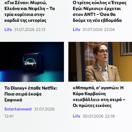
Ο τρίτος κύκλος «Έτερος
«Για Σένα»: Μυρτώ,
Εγώ: Νέμεσις» έρχεται
Ελεάνα και Νεφέλη – Τα
στον ΑΝΤ1 – Όσα θα
τρία κορίτσια στην
δούμε τη νέα εβδομάδα
καρδιά της ιστορίας
Life
31.07.2026 22:13
Life
31.07.2026 22:04
«Μπαμπά, σ’ αγαπώ»: Η
Το Disney+ έπαθε Netflix:
Κόρα Καρβούνη
Ποια σειρά έκοψε
«εισβάλλει» στη σειρά –
ξαφνικά
Οι πρώτες εικόνες
Entertainment
31.07.2026
12:41
Life
30.07.2026 22:18