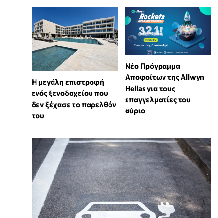
Νέο Πρόγραμμα
Αποφοίτων της Allwyn
Η μεγάλη επιστροφή
Hellas για τους
ενός ξενοδοχείου που
επαγγελματίες του
δεν ξέχασε το παρελθόν
αύριο
του