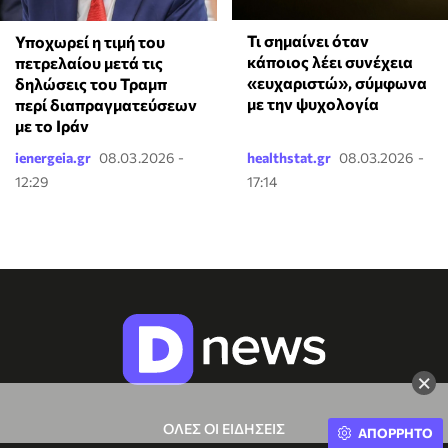
Τι σημαίνει όταν
Υποχωρεί η τιμή του
κάποιος λέει συνέχεια
πετρελαίου μετά τις
«ευχαριστώ», σύμφωνα
δηλώσεις του Τραμπ
με την ψυχολογία
περί διαπραγματεύσεων
με το Ιράν
ienergeia.gr
08.03.2026 -
healthstat.gr
08.03.2026 -
12:29
17:14
×
ΟΛΕΣ ΟΙ ΕΙΔΗΣΕΙΣ
ΑΠΟΡΡΗΤΟ