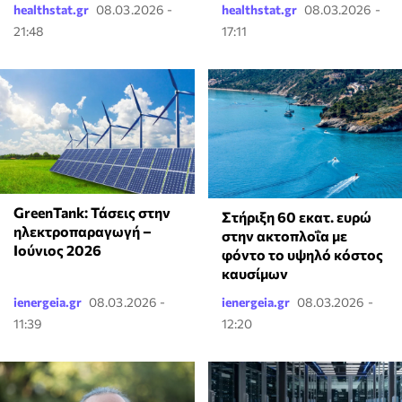
healthstat.gr
08.03.2026 -
healthstat.gr
08.03.2026 -
21:48
17:11
GreenTank: Τάσεις στην
Στήριξη 60 εκατ. ευρώ
ηλεκτροπαραγωγή –
στην ακτοπλοΐα με
Ιούνιος 2026
φόντο το υψηλό κόστος
καυσίμων
ienergeia.gr
08.03.2026 -
ienergeia.gr
08.03.2026 -
11:39
12:20