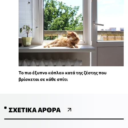
To πιο έξυπνο «όπλο» κατά της ζέστης που
βρίσκεται σε κάθε σπίτι
ΣΧΕΤΙΚΆ ΆΡΘΡΑ