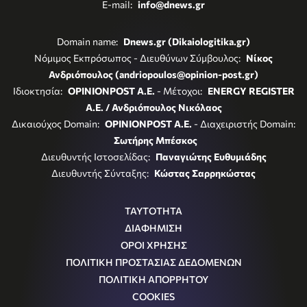
E-mail:
info@dnews.gr
Domain name:
Dnews.gr (Dikaiologitika.gr)
Νόμιμος Εκπρόσωπος - Διευθύνων Σύμβουλος:
Νίκος
Ανδριόπουλος (andriopoulos@opinion-post.gr)
Ιδιοκτησία:
OPINIONPOST A.E.
- Μέτοχοι:
ENERGY REGISTER
Α.Ε. / Ανδριόπουλος Νικόλαος
Δικαιούχος Domain:
OPINIONPOST A.E.
- Διαχειριστής Domain:
Σωτήρης Μπέσκος
Διευθυντής Ιστοσελίδας:
Παναγιώτης Ευθυμιάδης
Διευθυντής Σύνταξης:
Κώστας Σαρρηκώστας
ΤΑΥΤΟΤΗΤΑ
ΔΙΑΦΗΜΙΣΗ
ΟΡΟΙ ΧΡΗΣΗΣ
ΠΟΛΙΤΙΚΗ ΠΡΟΣΤΑΣΙΑΣ ΔΕΔΟΜΕΝΩΝ
ΠΟΛΙΤΙΚΗ ΑΠΟΡΡΗΤΟΥ
COOKIES