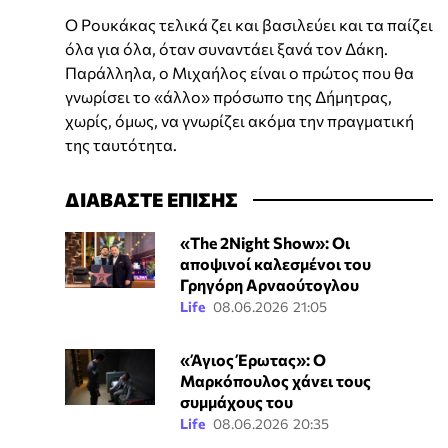
Ο Ρουκάκας τελικά ζει και βασιλεύει και τα παίζει
όλα για όλα, όταν συναντάει ξανά τον Δάκη.
Παράλληλα, ο Μιχαήλος είναι ο πρώτος που θα
γνωρίσει το «άλλο» πρόσωπο της Δήμητρας,
χωρίς, όμως, να γνωρίζει ακόμα την πραγματική
της ταυτότητα.
ΔΙΑΒΑΣΤΕ ΕΠΙΣΗΣ
«The 2Night Show»: Οι
αποψινοί καλεσμένοι του
Γρηγόρη Αρναούτογλου
Life
08.06.2026 21:05
«Άγιος Έρωτας»: Ο
Μαρκόπουλος χάνει τους
συμμάχους του
Life
08.06.2026 20:35