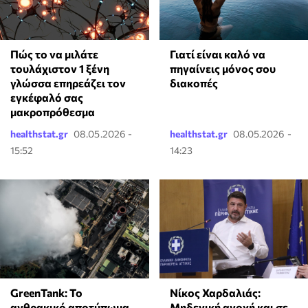
⁠Πώς το να μιλάτε
Γιατί είναι καλό να
τουλάχιστον 1 ξένη
πηγαίνεις μόνος σου
γλώσσα επηρεάζει τον
διακοπές
εγκέφαλό σας
μακροπρόθεσμα
healthstat.gr
08.05.2026 -
healthstat.gr
08.05.2026 -
15:52
14:23
GreenTank: Το
Νίκος Χαρδαλιάς:
ανθρακικό αποτύπωμα
Μηδενική ανοχή και σε