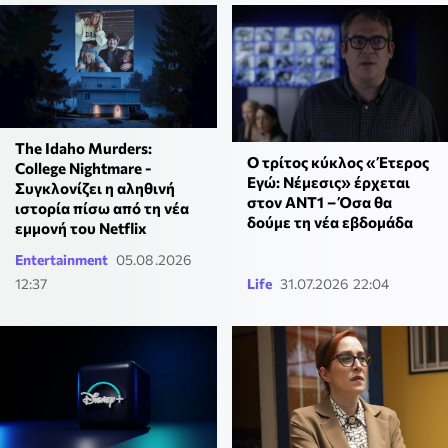
The Idaho Murders:
Ο τρίτος κύκλος «Έτερος
College Nightmare -
Εγώ: Νέμεσις» έρχεται
Συγκλονίζει η αληθινή
στον ΑΝΤ1 – Όσα θα
ιστορία πίσω από τη νέα
δούμε τη νέα εβδομάδα
εμμονή του Netflix
Entertainment
05.08.2026
12:37
Life
31.07.2026 22:04