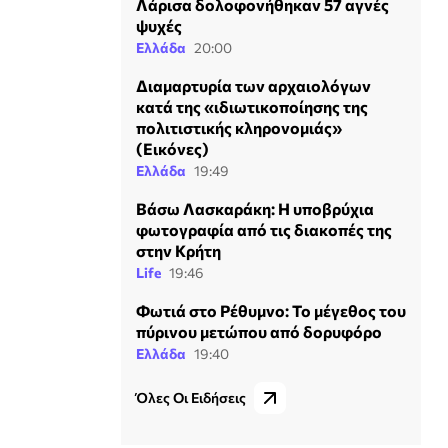
Λάρισα δολοφονήθηκαν 57 αγνές
ψυχές
Ελλάδα
20:00
Διαμαρτυρία των αρχαιολόγων
κατά της «ιδιωτικοποίησης της
πολιτιστικής κληρονομιάς»
(Εικόνες)
Ελλάδα
19:49
Βάσω Λασκαράκη: Η υποβρύχια
φωτογραφία από τις διακοπές της
στην Κρήτη
Life
19:46
Φωτιά στο Ρέθυμνο: Το μέγεθος του
πύρινου μετώπου από δορυφόρο
Ελλάδα
19:40
Όλες Οι Ειδήσεις