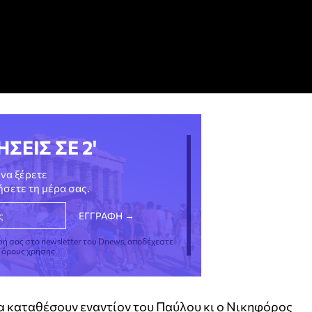
ΗΣΕΙΣ ΣΕ 2'
να ξέρετε
νήσετε τη μέρα σας.
φή σας στο newsletter του Dnews, αποδέχεστε
ς όρους χρήσης
α καταθέσουν εναντίον του Παύλου κι ο Νικηφόρος