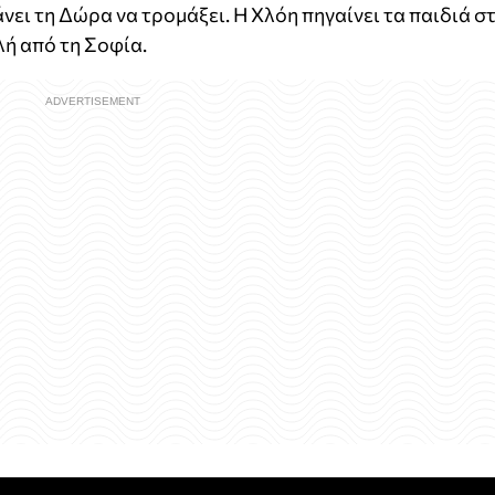
νει τη Δώρα να τρομάξει. Η Χλόη πηγαίνει τα παιδιά σ
λή από τη Σοφία.