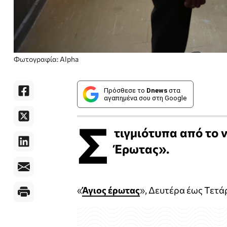
Φωτογραφία: Alpha
Πρόσθεσε το
Dnews
στα
αγαπημένα σου στη Google
Σ
τιγμιότυπα από το 
Έρωτας».
«
Άγιος έρωτας
», Δευτέρα έως Τετάρ