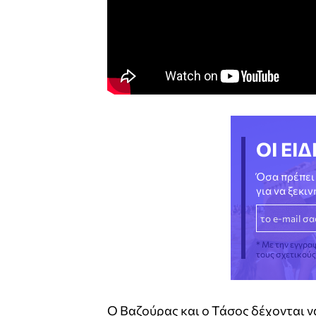
ΟΙ ΕΙΔ
Όσα πρέπει 
για να ξεκι
* Με την εγγρα
τους σχετικού
Ο Βαζούρας και ο Τάσος δέχονται ν