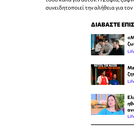
συνειδητοποιεί την αλήθεια για τον
ΔΙΑΒΑΣΤΕ ΕΠΙ
«Μ
ζω
Lif
Ma
ζη
Lif
Ελ
ηθ
αν
Lif