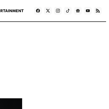
ΡΟΗ ΕΙΔΗΣΕΩΝ
T
NEWS IN ENGLISH
Games
ERTAINMENT