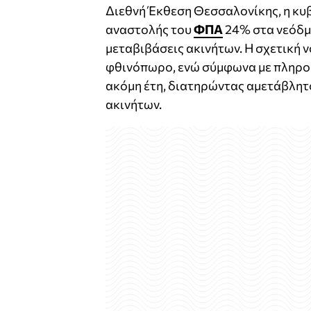
Διεθνή Έκθεση Θεσσαλονίκης, η κυ
αναστολής του
ΦΠΑ
24% στα νεόδμη
μεταβιβάσεις ακινήτων. Η σχετική ν
φθινόπωρο, ενώ σύμφωνα με πληροφο
ακόμη έτη, διατηρώντας αμετάβλητ
ακινήτων.