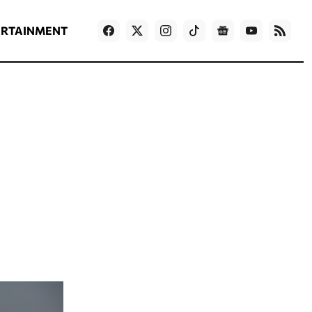
ΡΟΗ ΕΙΔΗΣΕΩΝ
T
NEWS IN ENGLISH
Games
ERTAINMENT