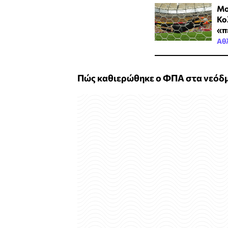
Μο
Κο
«π
Αθ
Πώς καθιερώθηκε ο ΦΠΑ στα νεόδ