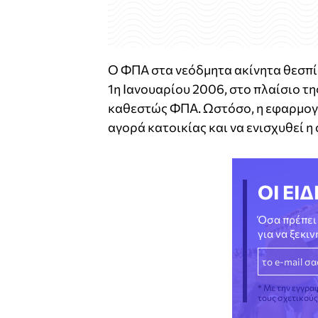
Ο ΦΠΑ στα νεόδμητα ακίνητα θεσπίσ
1η Ιανουαρίου 2006, στο πλαίσιο τη
καθεστώς ΦΠΑ. Ωστόσο, η εφαρμογή
αγορά κατοικίας και να ενισχυθεί η
ΟΙ ΕΙΔ
Όσα πρέπει 
για να ξεκι
* Με την εγγρα
τους σχετικού