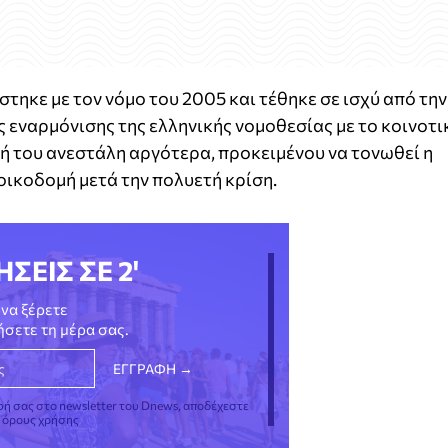
τηκε με τον νόμο του 2005 και τέθηκε σε ισχύ από την
ς εναρμόνισης της ελληνικής νομοθεσίας με το κοινοτι
 του ανεστάλη αργότερα, προκειμένου να τονωθεί η
 οικοδομή μετά την πολυετή κρίση.
ΗΣΕΙΣ ΣΕ 2'
να ξέρετε
νήσετε τη μέρα σας.
φή σας στο newsletter του Dnews, αποδέχεστε
ς όρους χρήσης