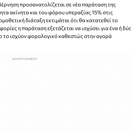
βέρνηση προσανατολίζεται σε νέα παράταση της
τα ακίνητα και του φόρου υπεραξίας 15% στις
ομοθετική διάταξη εκτιμάται ότι θα κατατεθεί το
ρίες η παράταση εξετάζεται να ισχύσει για ένα ή δύ
ο το ισχύον φορολογικό καθεστώς στην αγορά