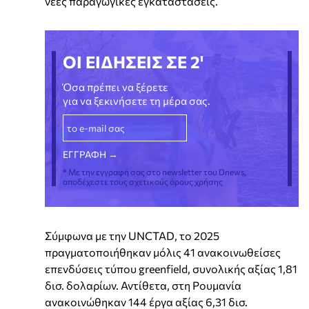
νέες παραγωγικές εγκαταστάσεις.
ΟΙ ΕΙΔΗΣΕΙΣ ΣΕ 2'
Όσα πρέπει να ξέρετε
για να ξεκινήσετε τη μέρα σας.
* Με την εγγραφή σας στο newsletter του Dnews,
αποδέχεστε τους σχετικούς όρους χρήσης
Σύμφωνα με την UNCTAD, το 2025
πραγματοποιήθηκαν μόλις 41 ανακοινωθείσες
επενδύσεις τύπου greenfield, συνολικής αξίας 1,81
δισ. δολαρίων. Αντίθετα, στη Ρουμανία
ανακοινώθηκαν 144 έργα αξίας 6,31 δισ.