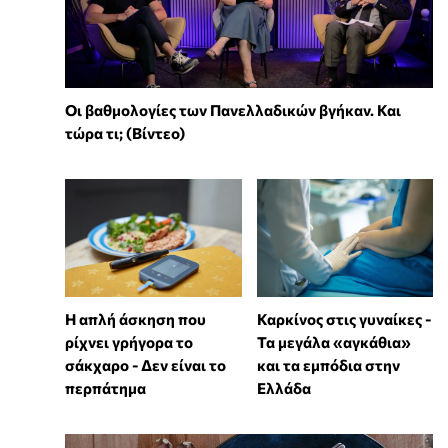
Οι βαθμολογίες των Πανελλαδικών βγήκαν. Και
τώρα τι; (Βίντεο)
Η απλή άσκηση που
Καρκίνος στις γυναίκες -
ρίχνει γρήγορα το
Τα μεγάλα «αγκάθια»
σάκχαρο - Δεν είναι το
και τα εμπόδια στην
περπάτημα
Ελλάδα