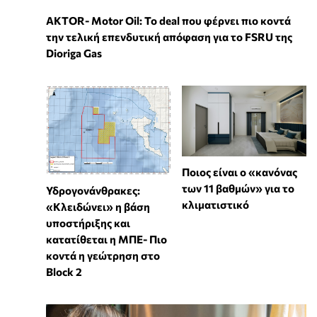
ΑKTOR- Motor Oil: Το deal που φέρνει πιο κοντά
την τελική επενδυτική απόφαση για το FSRU της
Dioriga Gas
Ποιος είναι ο «κανόνας
των 11 βαθμών» για το
Υδρογονάνθρακες:
κλιματιστικό
«Κλειδώνει» η βάση
υποστήριξης και
κατατίθεται η ΜΠΕ- Πιο
κοντά η γεώτρηση στο
Block 2