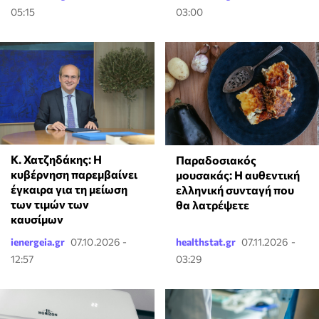
05:15
03:00
Κ. Χατζηδάκης: Η
Παραδοσιακός
κυβέρνηση παρεμβαίνει
μουσακάς: Η αυθεντική
έγκαιρα για τη μείωση
ελληνική συνταγή που
των τιμών των
θα λατρέψετε
καυσίμων
ienergeia.gr
07.10.2026 -
healthstat.gr
07.11.2026 -
12:57
03:29