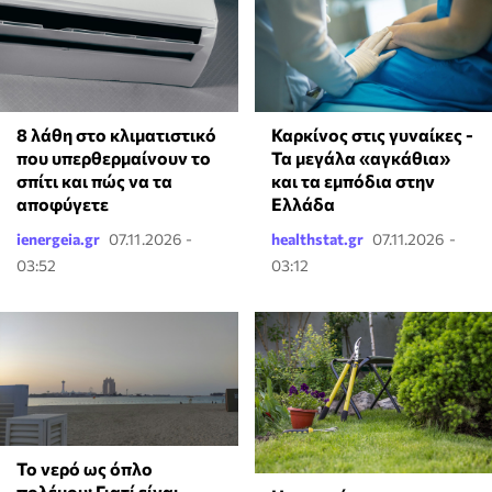
8 λάθη στο κλιματιστικό
Καρκίνος στις γυναίκες -
που υπερθερμαίνουν το
Τα μεγάλα «αγκάθια»
σπίτι και πώς να τα
και τα εμπόδια στην
αποφύγετε
Ελλάδα
ienergeia.gr
07.11.2026 -
healthstat.gr
07.11.2026 -
03:52
03:12
Το νερό ως όπλο
πολέμου: Γιατί είναι