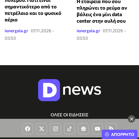
Η εταιρεία που σου
σημαντικότερο από το
πληρώνει το ρεύμα αν
πετρέλαιο και το φυσικό
βάλεις ένα μίνι data
αέριο
center στην αυλή σου
ienergeia.gr
07.11.2026 -
ienergeia.gr
07.11.2026 -
03:53
03:53
ΟΛΕΣ ΟΙ ΕΙΔΗΣΕΙΣ
×
ΑΠΟΡΡΗΤΟ