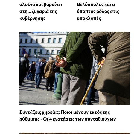
ολοένα και βαραίνει
Βελόπουλος και ο
στη… ζυγαριά της
ύποπτος ρόλος στις
κυβέρνησης
υποκλοπές
Συντάξεις χηρείας: Ποιοι μένουν εκτός της
ρύθμισης - Οι 4 ενστάσεις των συνταξιούχων