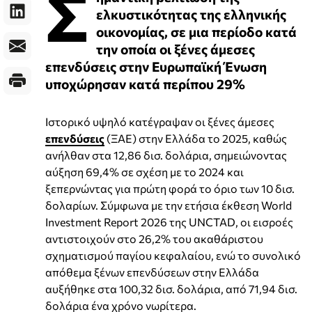
Σ
ελκυστικότητας της ελληνικής
οικονομίας, σε μια περίοδο κατά
την οποία οι ξένες άμεσες
επενδύσεις στην Ευρωπαϊκή Ένωση
υποχώρησαν κατά περίπου 29%
Ιστορικό υψηλό κατέγραψαν οι ξένες άμεσες
επενδύσεις
(ΞΑΕ) στην Ελλάδα το 2025, καθώς
ανήλθαν στα 12,86 δισ. δολάρια, σημειώνοντας
αύξηση 69,4% σε σχέση με το 2024 και
ξεπερνώντας για πρώτη φορά το όριο των 10 δισ.
δολαρίων. Σύμφωνα με την ετήσια έκθεση World
Investment Report 2026 της UNCTAD, οι εισροές
αντιστοιχούν στο 26,2% του ακαθάριστου
σχηματισμού παγίου κεφαλαίου, ενώ το συνολικό
απόθεμα ξένων επενδύσεων στην Ελλάδα
αυξήθηκε στα 100,32 δισ. δολάρια, από 71,94 δισ.
δολάρια ένα χρόνο νωρίτερα.