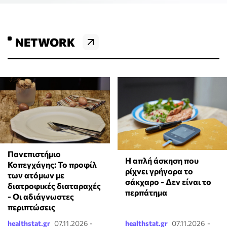
NETWORK
Πανεπιστήμιο
Η απλή άσκηση που
Κοπεγχάγης: Το προφίλ
ρίχνει γρήγορα το
των ατόμων με
σάκχαρο - Δεν είναι το
διατροφικές διαταραχές
περπάτημα
- Οι αδιάγνωστες
περιπτώσεις
healthstat.gr
07.11.2026 -
healthstat.gr
07.11.2026 -