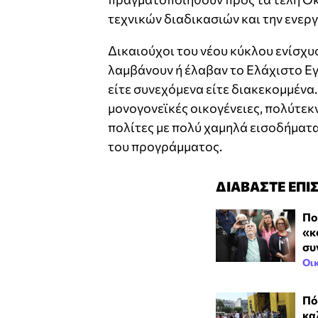
τεχνικών διαδικασιών και την ενερ
Δικαιούχοι του νέου κύκλου ενίσχυσ
λαμβάνουν ή έλαβαν το Ελάχιστο Εγ
είτε συνεχόμενα είτε διακεκομμένα.
μονογονεϊκές οικογένειες, πολύτεκ
πολίτες με πολύ χαμηλά εισοδήματα
του προγράμματος.
ΔΙΑΒΑΣΤΕ ΕΠΙ
Πο
«κ
συ
Οι
Πό
κα