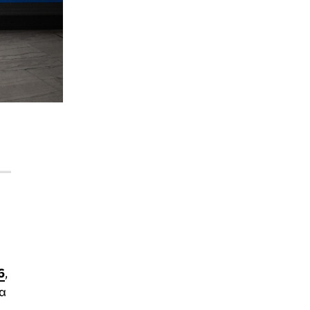
6
,
τα