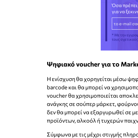
Όσα πρέπει 
για να ξεκι
* Με την εγγρα
τους σχετικού
Ψηφιακό voucher για το Mark
Η ενίσχυση θα χορηγείται μέσω ψη
barcode και θα μπορεί να χρησιμοπο
voucher θα χρησιμοποιείται αποκλε
ανάγκης σε σούπερ μάρκετ, φούρνο
δεν θα μπορεί να εξαργυρωθεί σε μ
προϊόντων, αλκοόλ ή τυχερών παιχν
Σύμφωνα με τις μέχρι στιγμής πληρ