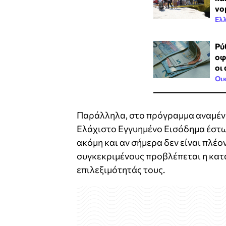
νο
Ελ
Ρύ
οφ
οι
Οι
Παράλληλα, στο πρόγραμμα αναμένετ
Ελάχιστο Εγγυημένο Εισόδημα έστω 
ακόμη και αν σήμερα δεν είναι πλέο
συγκεκριμένους προβλέπεται η κατ
επιλεξιμότητάς τους.