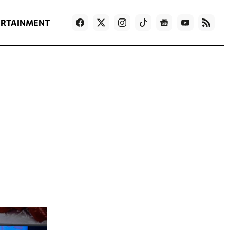
ΡΟΗ ΕΙΔΗΣΕΩΝ
T
NEWS IN ENGLISH
Games
ERTAINMENT