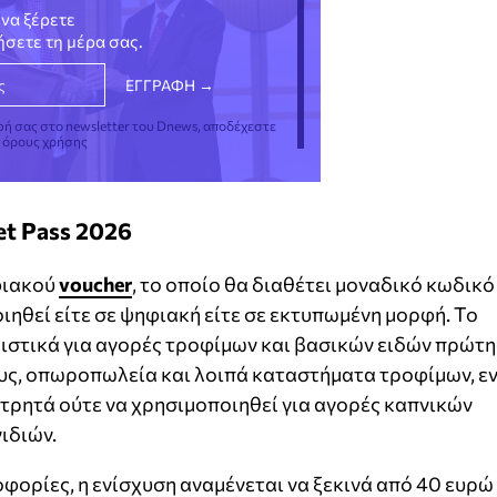
να ξέρετε
νήσετε τη μέρα σας.
φή σας στο newsletter του Dnews, αποδέχεστε
ς όρους χρήσης
et Pass 2026
φιακού
voucher
, το οποίο θα διαθέτει μοναδικό κωδικό
ιηθεί είτε σε ψηφιακή είτε σε εκτυπωμένη μορφή. Το
ιστικά για αγορές τροφίμων και βασικών ειδών πρώτη
υς, οπωροπωλεία και λοιπά καταστήματα τροφίμων, ε
ετρητά ούτε να χρησιμοποιηθεί για αγορές καπνικών
ιδιών.
οφορίες, η ενίσχυση αναμένεται να ξεκινά από 40 ευρώ