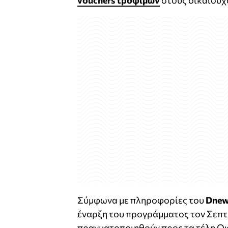
vouchers τροφίμων
στους δικαιούχ
Σύμφωνα με πληροφορίες του
Dnew
έναρξη του προγράμματος τον Σεπτ
πραγματοποιηθούν προς τα τέλη Ο