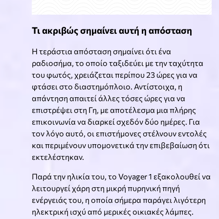
Τι ακριβώς σημαίνει αυτή η απόσταση
Η τεράστια απόσταση σημαίνει ότι ένα
ραδιοσήμα, το οποίο ταξιδεύει με την ταχύτητα
του φωτός, χρειάζεται περίπου 23 ώρες για να
φτάσει στο διαστημόπλοιο. Αντίστοιχα, η
απάντηση απαιτεί άλλες τόσες ώρες για να
επιστρέψει στη Γη, με αποτέλεσμα μια πλήρης
επικοινωνία να διαρκεί σχεδόν δύο ημέρες. Για
τον λόγο αυτό, οι επιστήμονες στέλνουν εντολές
και περιμένουν υπομονετικά την επιβεβαίωση ότι
εκτελέστηκαν.
Παρά την ηλικία του, το Voyager 1 εξακολουθεί να
λειτουργεί χάρη στη μικρή πυρηνική πηγή
ενέργειάς του, η οποία σήμερα παράγει λιγότερη
ηλεκτρική ισχύ από μερικές οικιακές λάμπες.