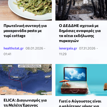
Πρωτεϊνική συνταγή για
Ο ΔΕΔΔΗΕ σχετικά με
μακαρονάδα pesto με
δημόσιες αναφορές για
τυρί cottage
τα αίτια εκδήλωσης
πυρκαγιών
healthstat.gr
08.01.2026 -
ienergeia.gr
07.31.2026 -
01:41
11:29
ELICA: Διαγωνισμός για
Γιατί ο Αύγουστος είναι
τη Μελέτη Έρευνας
ο καλύτερος μήνας για