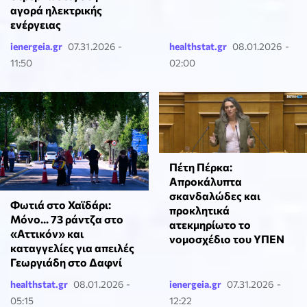
αγορά ηλεκτρικής
ενέργειας
ienergeia.gr
07.31.2026 -
healthstat.gr
08.01.2026 -
11:50
02:00
Πέτη Πέρκα:
Απροκάλυπτα
σκανδαλώδες και
Φωτιά στο Χαϊδάρι:
προκλητικά
Μόνο... 73 ράντζα στο
ατεκμηρίωτο το
«Αττικόν» και
νομοσχέδιο του ΥΠΕΝ
καταγγελίες για απειλές
Γεωργιάδη στο Δαφνί
healthstat.gr
08.01.2026 -
ienergeia.gr
07.31.2026 -
05:15
12:22