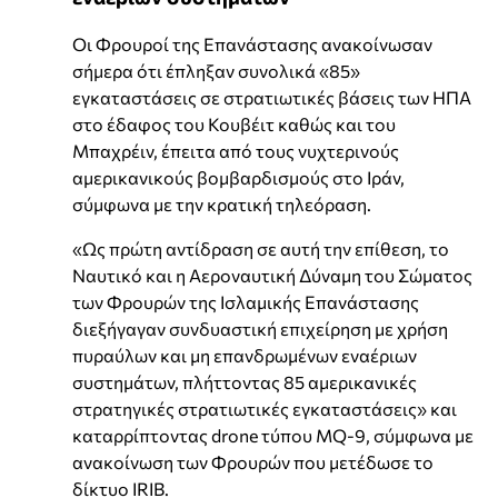
Οι Φρουροί της Επανάστασης ανακοίνωσαν
σήμερα ότι έπληξαν συνολικά «85»
εγκαταστάσεις σε στρατιωτικές βάσεις των ΗΠΑ
στο έδαφος του Κουβέιτ καθώς και του
Μπαχρέιν, έπειτα από τους νυχτερινούς
αμερικανικούς βομβαρδισμούς στο Ιράν,
σύμφωνα με την κρατική τηλεόραση.
«Ως πρώτη αντίδραση σε αυτή την επίθεση, το
Ναυτικό και η Αεροναυτική Δύναμη του Σώματος
των Φρουρών της Ισλαμικής Επανάστασης
διεξήγαγαν συνδυαστική επιχείρηση με χρήση
πυραύλων και μη επανδρωμένων εναέριων
συστημάτων, πλήττοντας 85 αμερικανικές
στρατηγικές στρατιωτικές εγκαταστάσεις» και
καταρρίπτοντας drone τύπου MQ-9, σύμφωνα με
ανακοίνωση των Φρουρών που μετέδωσε το
δίκτυο IRIB.