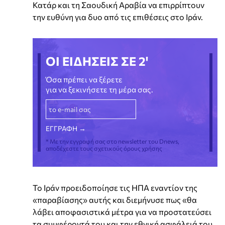
Κατάρ και τη Σαουδική Αραβία να επιρρίπτουν
την ευθύνη για δυο από τις επιθέσεις στο Ιράν.
ΟΙ ΕΙΔΗΣΕΙΣ ΣΕ 2'
Όσα πρέπει να ξέρετε
για να ξεκινήσετε τη μέρα σας.
* Με την εγγραφή σας στο newsletter του Dnews,
αποδέχεστε τους σχετικούς όρους χρήσης
Το Ιράν προειδοποίησε τις ΗΠΑ εναντίον της
«παραβίασης» αυτής και διεμήνυσε πως «θα
λάβει αποφασιστικά μέτρα για να προστατεύσει
τα συμφέροντά του και την εθνική ασφάλειά του.