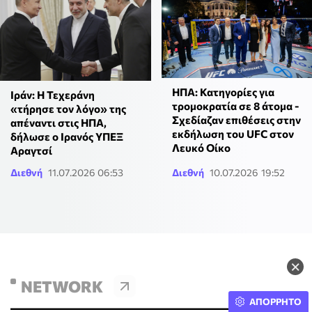
ΗΠΑ: Κατηγορίες για
Ιράν: Η Τεχεράνη
τρομοκρατία σε 8 άτομα -
«τήρησε τον λόγο» της
Σχεδίαζαν επιθέσεις στην
απέναντι στις ΗΠΑ,
εκδήλωση του UFC στον
δήλωσε ο Ιρανός ΥΠΕΞ
Λευκό Οίκο
Αραγτσί
Διεθνή
11.07.2026 06:53
Διεθνή
10.07.2026 19:52
×
NETWORK
ΑΠΟΡΡΗΤΟ