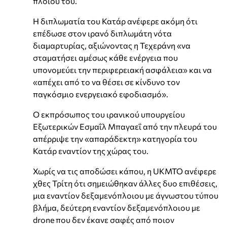
πλοίου του.
Η διπλωματία του Κατάρ ανέφερε ακόμη ότι
επέδωσε στον ιρανό διπλωμάτη νότα
διαμαρτυρίας, αξιώνοντας η Τεχεράνη «να
σταματήσει αμέσως κάθε ενέργεια που
υπονομεύει την περιφερειακή ασφάλεια» και να
«απέχει από το να θέσει σε κίνδυνο τον
παγκόσμιο ενεργειακό εφοδιασμό».
Ο εκπρόσωπος του ιρανικού υπουργείου
Εξωτερικών Εσμαΐλ Μπαγαεΐ από την πλευρά του
απέρριψε την «απαράδεκτη» κατηγορία του
Κατάρ εναντίον της χώρας του.
Χωρίς να τις αποδώσει κάπου, η UKMTO ανέφερε
χθες Τρίτη ότι σημειώθηκαν άλλες δυο επιθέσεις,
μια εναντίον δεξαμενόπλοιου με άγνωστου τύπου
βλήμα, δεύτερη εναντίον δεξαμενόπλοιου με
drone που δεν έκανε σαφές από ποιον