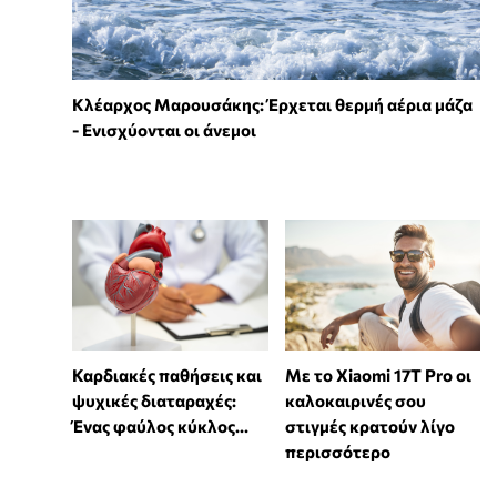
Κλέαρχος Μαρουσάκης: Έρχεται θερμή αέρια μάζα
- Ενισχύονται οι άνεμοι
Καρδιακές παθήσεις και
Με το Xiaomi 17T Pro οι
ψυχικές διαταραχές:
καλοκαιρινές σου
Ένας φαύλος κύκλος...
στιγμές κρατούν λίγο
περισσότερο