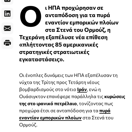
Ο
ι ΗΠΑ προχώρησαν σε
ανταπόδοση για τα πυρά
εναντίον εμπορικών πλοίων
στα Στενά του Ορμούζ, η
Τεχεράνη εξαπέλυσε νέα επίθεση
«πλήττοντας 85 αμερικανικές
στρατηγικές στρατιωτικές
εγκαταστάσεις».
Οι ένοπλες δυνάμεις των ΗΠΑ εξαπέλυσαν τη
νύχτα της Τρίτης προς Τετάρτη νέους
βομβαρδισμούς στο νότιο
Ιράν
, ενώ η
Ουάσιγκτον επανέφερε παράλληλα τις
κυρώσεις
της στο ιρανικό πετρέλαιο
, τονίζοντας πως
προχώρα έτσι σε ανταπόδοση για τα
πυρά
εναντίον εμπορικών πλοίων
στα Στενά του
Ορμούζ.