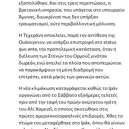
εξαπολύθηκε. Και στις τρεις περιπτώσεις, η
βρετανική υπηρεσία, που υπάγεται στο υπουργείο
Άμυνας, διευκρίνισε πως δεν υπήρξαν
τραυματισμοί, ούτε περιβαλλοντική μόλυνση.
Η Τεχεράνη αποκλείει, παρά την αντίθεση της
Ουάσιγκτον, να υπάρξει επιστροφή στο status
quo ante, την προπολεμική κατάσταση, όταν η
διέλευση των Στενών του Ορμούζ γινόταν
δωρεάν, ενώ απειλεί τα πλοία που αποπειρώνται
να παρακάμψουν τη μόνη διαδρομή που
επιτρέπει, κατά μήκος των ιρανικών ακτών.
Η νέα κλιμάκωση καταγράφεται καθώς το Ιράν
οργανώνει από το Σάββατο εξαήμερες τελετές
πριν από την ταφή του πρώην ανώτατου ηγέτη
του Αλί Χαμενεΐ, ο οποίος σκοτώθηκε στις
πρώτες αμερικανοϊσραηλινές επιδρομές. Χθες το
πτώμα του μεταφέρθηκε στο Ιράκ, όπου θα γίνουν