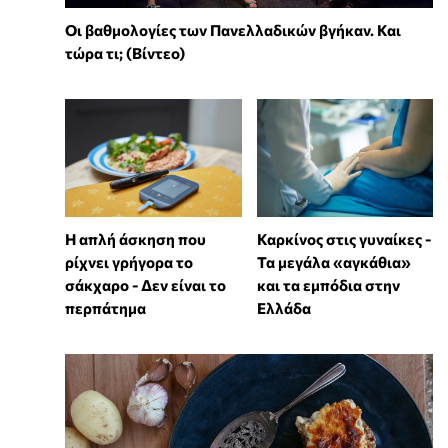
Οι βαθμολογίες των Πανελλαδικών βγήκαν. Και
τώρα τι; (Βίντεο)
Η απλή άσκηση που
Καρκίνος στις γυναίκες -
ρίχνει γρήγορα το
Τα μεγάλα «αγκάθια»
σάκχαρο - Δεν είναι το
και τα εμπόδια στην
περπάτημα
Ελλάδα