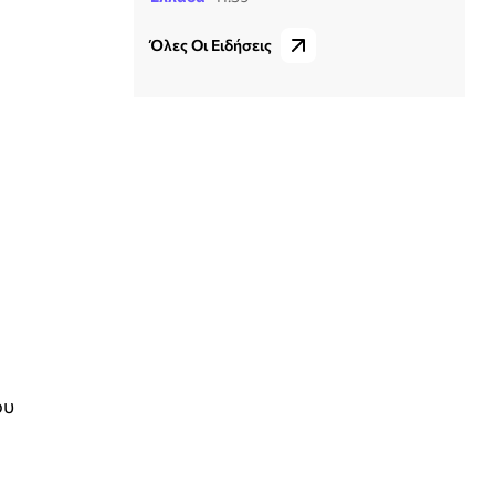
Όλες Οι Ειδήσεις
ου