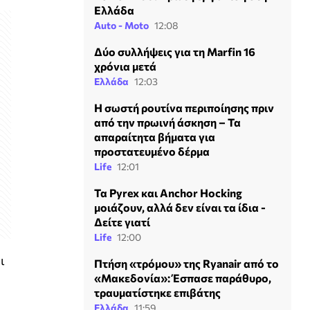
Ελλάδα
Auto - Moto
12:08
Δύο συλλήψεις για τη Marfin 16
χρόνια μετά
Ελλάδα
12:03
Η σωστή ρουτίνα περιποίησης πριν
από την πρωινή άσκηση – Τα
απαραίτητα βήματα για
προστατευμένο δέρμα
Life
12:01
Τα Pyrex και Anchor Hocking
μοιάζουν, αλλά δεν είναι τα ίδια -
Δείτε γιατί
Life
12:00
ι
Πτήση «τρόμου» της Ryanair από το
«Μακεδονία»: Έσπασε παράθυρο,
τραυματίστηκε επιβάτης
Ελλάδα
11:59