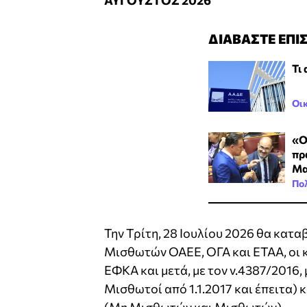
ΑΥΓΟΥΣΤΟΣ 2026
ΔΙΑΒΑΣΤΕ ΕΠΙ
Τι
Οι
«Ο
πρ
Μα
Πολ
Την Τρίτη, 28 Ιουλίου 2026 θα κατα
Μισθωτών ΟΑΕΕ, ΟΓΑ και ΕΤΑΑ, οι 
ΕΦΚΑ και μετά, με τον ν.4387/201
Μισθωτοί από 1.1.2017 και έπειτα) 