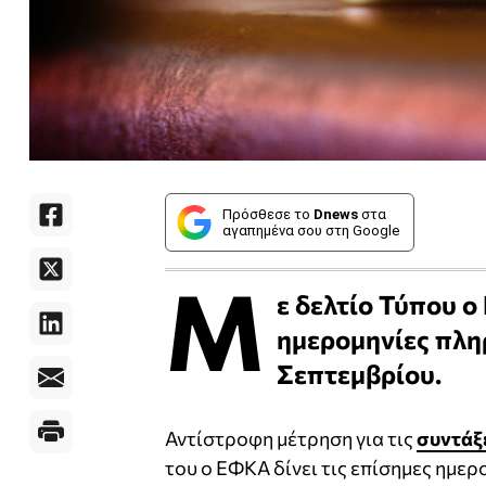
Πρόσθεσε το
Dnews
στα
αγαπημένα σου στη Google
Μ
ε δελτίο Τύπου ο
ημερομηνίες πλη
Σεπτεμβρίου.
Αντίστροφη μέτρηση για τις
συντάξ
του ο ΕΦΚΑ δίνει τις επίσημες ημε