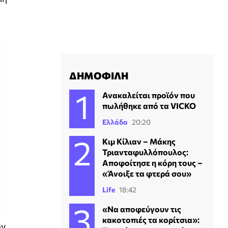
ΔΗΜΟΦΙΛΗ
Ανακαλείται προϊόν που
πωλήθηκε από τα VICKO
Ελλάδα
20:20
Κιμ Κίλιαν – Μάκης
Τριανταφυλλόπουλος:
Αποφοίτησε η κόρη τους –
«Άνοιξε τα φτερά σου»
Life
18:42
«Να αποφεύγουν τις
κακοτοπιές τα κορίτσια»:
ων