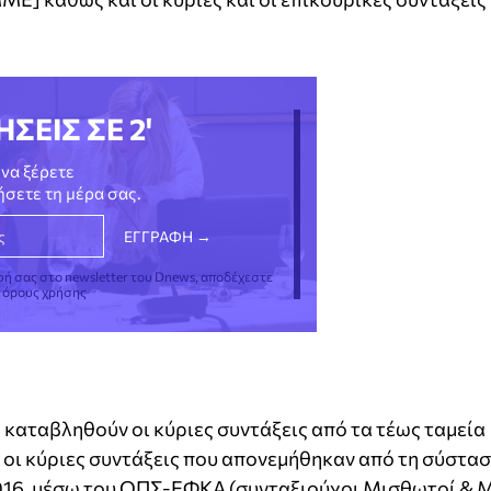
ΗΣΕΙΣ ΣΕ 2'
να ξέρετε
νήσετε τη μέρα σας.
φή σας στο newsletter του Dnews, αποδέχεστε
ς όρους χρήσης
 καταβληθούν οι κύριες συντάξεις από τα τέως ταμεία
οι κύριες συντάξεις που απονεμήθηκαν από τη σύστα
/2016, μέσω του ΟΠΣ-ΕΦΚΑ (συνταξιούχοι Μισθωτοί & 