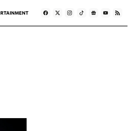
ΡΟΗ ΕΙΔΗΣΕΩΝ
T
NEWS IN ENGLISH
Games
ERTAINMENT