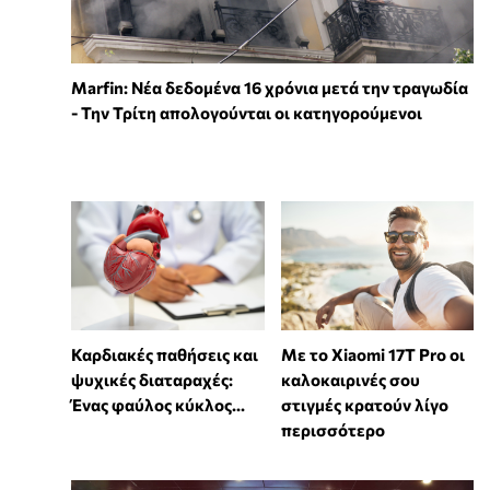
Marfin: Νέα δεδομένα 16 χρόνια μετά την τραγωδία
- Την Τρίτη απολογούνται οι κατηγορούμενοι
Καρδιακές παθήσεις και
Με το Xiaomi 17T Pro οι
ψυχικές διαταραχές:
καλοκαιρινές σου
Ένας φαύλος κύκλος...
στιγμές κρατούν λίγο
περισσότερο