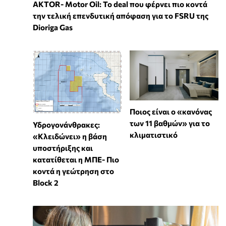
ΑKTOR- Motor Oil: Το deal που φέρνει πιο κοντά
την τελική επενδυτική απόφαση για το FSRU της
Dioriga Gas
Ποιος είναι ο «κανόνας
των 11 βαθμών» για το
Υδρογονάνθρακες:
κλιματιστικό
«Κλειδώνει» η βάση
υποστήριξης και
κατατίθεται η ΜΠΕ- Πιο
κοντά η γεώτρηση στο
Block 2