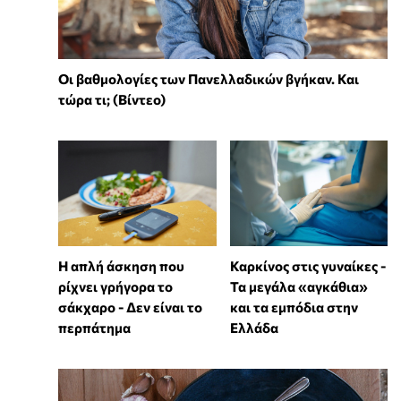
Οι βαθμολογίες των Πανελλαδικών βγήκαν. Και
τώρα τι; (Βίντεο)
Η απλή άσκηση που
Καρκίνος στις γυναίκες -
ρίχνει γρήγορα το
Τα μεγάλα «αγκάθια»
σάκχαρο - Δεν είναι το
και τα εμπόδια στην
περπάτημα
Ελλάδα