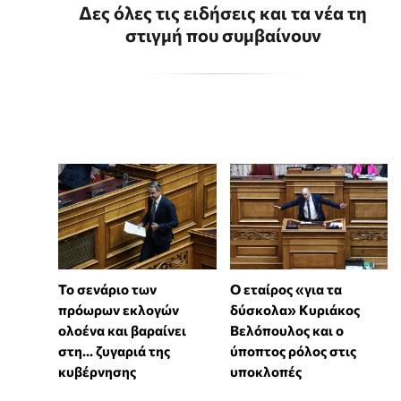
Δες όλες τις ειδήσεις και τα νέα τη
στιγμή που συμβαίνουν
Το σενάριο των
Ο εταίρος «για τα
πρόωρων εκλογών
δύσκολα» Κυριάκος
ολοένα και βαραίνει
Βελόπουλος και ο
στη… ζυγαριά της
ύποπτος ρόλος στις
κυβέρνησης
υποκλοπές