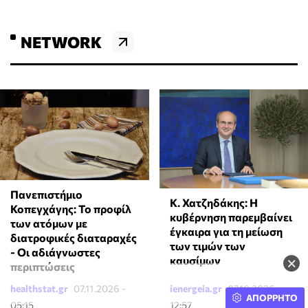
NETWORK
Πανεπιστήμιο
Κ. Χατζηδάκης: Η
Κοπεγχάγης: Το προφίλ
κυβέρνηση παρεμβαίνει
των ατόμων με
έγκαιρα για τη μείωση
διατροφικές διαταραχές
των τιμών των
- Οι αδιάγνωστες
×
καυσίμων
περιπτώσεις
healthstat.gr
07.11.2026 -
ienergeia.gr
07.10.2026 -
ΑΠΟΡΡΗΤΟ
05:15
12:57