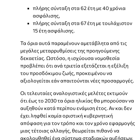
πλήρης σύνταξη στα 62 έτη με 40 χρόνια
ασφάλισης,
πλήρης σύνταξη στα 67 έτη με τουλάχιστον
15 έτη ασφάλισης.
Τα όρια αυτά παραμένουν αμετάβλητα από τις
μεγάλες μεταρρυθμίσεις της προηγούμενης
δεκαετίας. Ωστόσο, η ισχύουσα νομοθεσία
προβλέπει ότι ανά τριετία εξετάζεται η εξέλιξη
του προσδόκιμου ζωής, προκειμένου να
αξιολογείται εάν απαιτούνται νέες προσαρμογές.
Οι τελευταίες αναλογιστικές μελέτες εκτιμούν
ότι έως το 2030 τα όρια ηλικίας θα μπορούσαν να
αυξηθούν κατά περίπου ενάμιση έτος. Αν και δεν
έχει ληφθεί καμία οριστική κυβερνητική
απόφαση για τον τρόπο και τον χρόνο εφαρμογής
μιας τέτοιας αλλαγής, θεωρείται πιθανό να
ακολουθηθεί ένα σύστημα σταδιακών αυξήσεων,