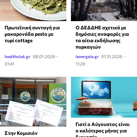
Πρωτεϊνική συνταγή για
Ο ΔΕΔΔΗΕ σχετικά με
μακαρονάδα pesto με
δημόσιες αναφορές για
τυρί cottage
τα αίτια εκδήλωσης
πυρκαγιών
healthstat.gr
08.01.2026 -
ienergeia.gr
07.31.2026 -
01:41
11:29
Γιατί ο Αύγουστος είναι
ο καλύτερος μήνας για
Στην Κομισιόν
διακοπές