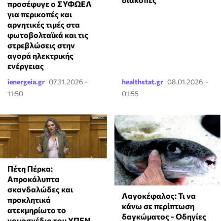
προσέφυγε ο ΣΥΦΩΕΛ
για περικοπές και
αρνητικές τιμές στα
φωτοβολταϊκά και τις
στρεβλώσεις στην
αγορά ηλεκτρικής
ενέργειας
ienergeia.gr
07.31.2026 -
healthstat.gr
08.01.2026 -
11:50
01:55
Πέτη Πέρκα:
Απροκάλυπτα
σκανδαλώδες και
Λαγοκέφαλος: Τι να
προκλητικά
κάνω σε περίπτωση
ατεκμηρίωτο το
δαγκώματος - Οδηγίες
νομοσχέδιο του ΥΠΕΝ