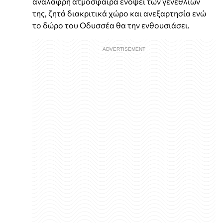
ανάλαφρη ατμόσφαιρα ενόψει των γενεθλίων
της, ζητά διακριτικά χώρο και ανεξαρτησία ενώ
το δώρο του Οδυσσέα θα την ενθουσιάσει.