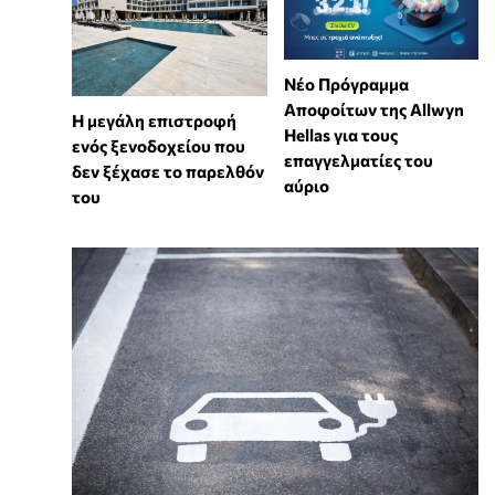
Νέο Πρόγραμμα
Αποφοίτων της Allwyn
Η μεγάλη επιστροφή
Hellas για τους
ενός ξενοδοχείου που
επαγγελματίες του
δεν ξέχασε το παρελθόν
αύριο
του