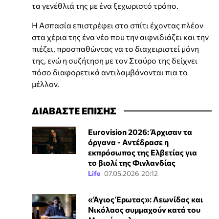
τα γενέθλιά της με ένα ξεχωριστό τρόπο.
Η Ασπασία επιστρέφει στο σπίτι έχοντας πλέον
στα χέρια της ένα νέο που την αιφνιδιάζει και την
πιέζει, προσπαθώντας να το διαχειριστεί μόνη
της, ενώ η συζήτηση με τον Σταύρο της δείχνει
πόσο διαφορετικά αντιλαμβάνονται πια το
μέλλον.
ΔΙΑΒΑΣΤΕ ΕΠΙΣΗΣ
Eurovision 2026: Άρχισαν τα
όργανα - Αντέδρασε η
εκπρόσωπος της Ελβετίας για
το βιολί της Φινλανδίας
Life
07.05.2026 20:12
«Άγιος Έρωτας»: Λεωνίδας και
Νικόλαος συμμαχούν κατά του