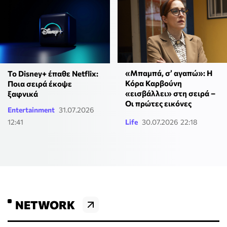
«Μπαμπά, σ’ αγαπώ»: Η
Το Disney+ έπαθε Netflix:
Κόρα Καρβούνη
Ποια σειρά έκοψε
«εισβάλλει» στη σειρά –
ξαφνικά
Οι πρώτες εικόνες
Entertainment
31.07.2026
12:41
Life
30.07.2026 22:18
NETWORK