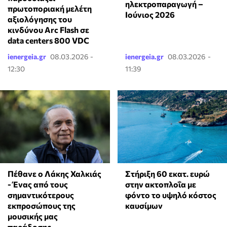
ηλεκτροπαραγωγή –
πρωτοποριακή μελέτη
Ιούνιος 2026
αξιολόγησης του
κινδύνου Arc Flash σε
data centers 800 VDC
ienergeia.gr
08.03.2026 -
ienergeia.gr
08.03.2026 -
12:30
11:39
Πέθανε ο Λάκης Χαλκιάς
Στήριξη 60 εκατ. ευρώ
- Ένας από τους
στην ακτοπλοΐα με
σημαντικότερους
φόντο το υψηλό κόστος
εκπροσώπους της
καυσίμων
μουσικής μας
παράδοσης