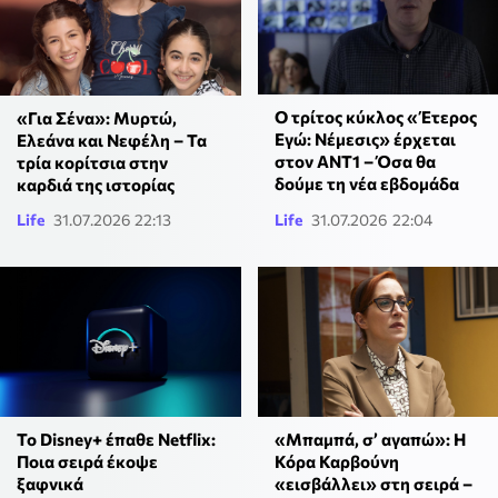
Ο τρίτος κύκλος «Έτερος
«Για Σένα»: Μυρτώ,
Εγώ: Νέμεσις» έρχεται
Ελεάνα και Νεφέλη – Τα
στον ΑΝΤ1 – Όσα θα
τρία κορίτσια στην
δούμε τη νέα εβδομάδα
καρδιά της ιστορίας
Life
31.07.2026 22:13
Life
31.07.2026 22:04
«Μπαμπά, σ’ αγαπώ»: Η
Το Disney+ έπαθε Netflix:
Κόρα Καρβούνη
Ποια σειρά έκοψε
«εισβάλλει» στη σειρά –
ξαφνικά