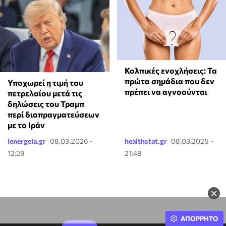
Κολπικές ενοχλήσεις: Τα
πρώτα σημάδια που δεν
Υποχωρεί η τιμή του
πρέπει να αγνοούνται
πετρελαίου μετά τις
δηλώσεις του Τραμπ
περί διαπραγματεύσεων
με το Ιράν
ienergeia.gr
08.03.2026 -
healthstat.gr
08.03.2026 -
12:29
21:48
×
ΑΠΟΡΡΗΤΟ