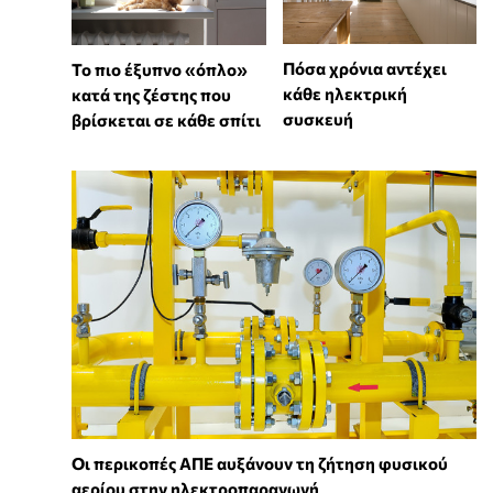
Πόσα χρόνια αντέχει
To πιο έξυπνο «όπλο»
κάθε ηλεκτρική
κατά της ζέστης που
συσκευή
βρίσκεται σε κάθε σπίτι
Οι περικοπές ΑΠΕ αυξάνουν τη ζήτηση φυσικού
αερίου στην ηλεκτροπαραγωγή