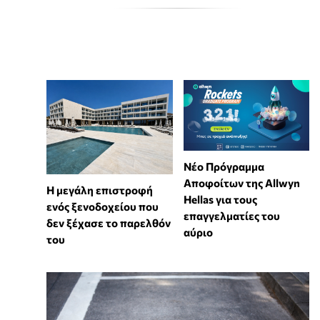
Νέο Πρόγραμμα
Αποφοίτων της Allwyn
Η μεγάλη επιστροφή
Hellas για τους
ενός ξενοδοχείου που
επαγγελματίες του
δεν ξέχασε το παρελθόν
αύριο
του