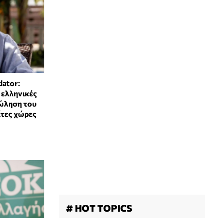
dator:
 ελληνικές
πώληση του
ίτες χώρες
# HOT TOPICS