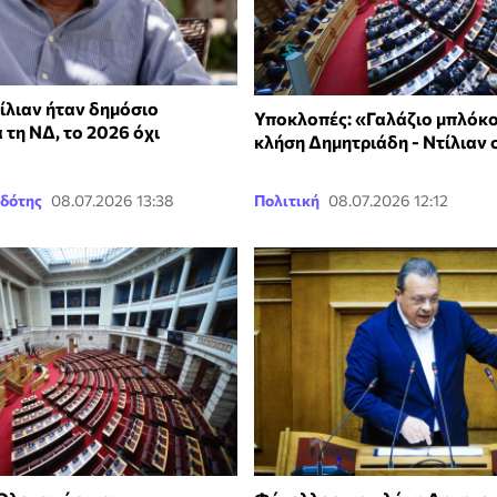
ίλιαν ήταν δημόσιο
Υποκλοπές: «Γαλάζιο μπλόκο
τη ΝΔ, το 2026 όχι
κλήση Δημητριάδη - Ντίλιαν 
δότης
08.07.2026 13:38
Πολιτική
08.07.2026 12:12