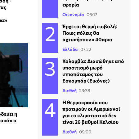
άδη -
εφορία
σας
Οικονομία
06:17
μα»
Έρχεται θερμή εισβολή:
Ποιες πόλεις θα
«χτυπήσουν» 40αρια
Ελλάδα
07:22
Κολομβία: Διασώθηκε από
υποσιτισμό μωρό
ιπποπόταμος του
Εσκομπάρ (Εικόνες)
Διεθνή
23:38
Η θερμοκρασία που
προτιμούν οι Αμερικανοί
δεύει η
για το κλιματιστικό δεν
λακά» ο
είναι 26 βαθμοί Κελσίου
Διεθνή
09:00