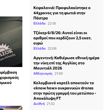
Κεφαλονιά: Προφυλακίστηκε ο
44χρονος για τη φωτιά στην
Πάστρα
Ελλάδα
22:18
Τζόκερ 6/8/26: Αυτοί είναι οι
αριθμοί που κερδίζουν 2,5 εκατ.
ευρώ
Ελλάδα
22:06
Αργεντινή: Καθιέρωσε εθνική ημέρα
την νίκη επί της Αγγλίας στο
Μουντιάλ 2026
παρέμβαση
Αθλητισμός
21:59
σχυρισμούς
σμικού
Κολομβιανά καρτέλ αποκτούν το
«know how» ουκρανικών drones
στην πρώτη γραμμή του μετώπου -
Αποκάλυψη FT
Διεθνή
21:32