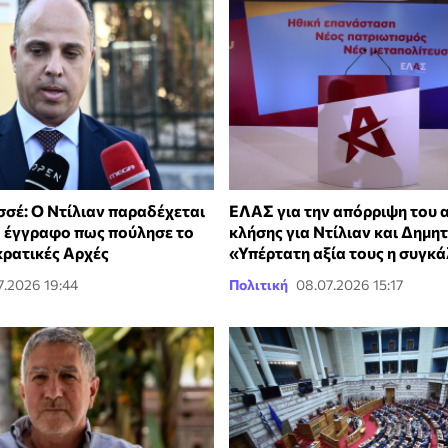
σέ: Ο Ντίλιαν παραδέχεται
ΕΛΑΣ για την απόρριψη του 
ό έγγραφο πως πούλησε το
κλήσης για Ντίλιαν και Δημη
κρατικές Αρχές
«Υπέρτατη αξία τους η συγκ
7.2026 19:44
Πολιτική
08.07.2026 15:17