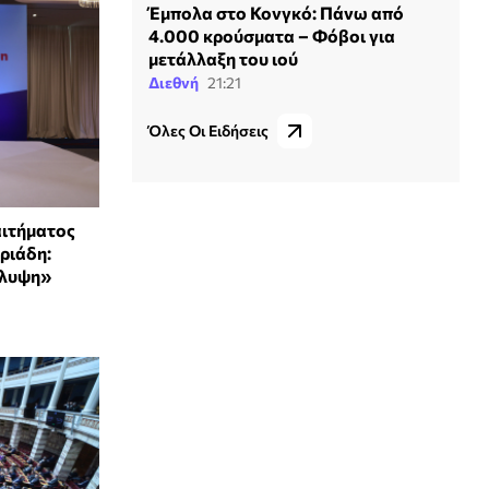
Έμπολα στο Κονγκό: Πάνω από
4.000 κρούσματα – Φόβοι για
μετάλλαξη του ιού
Διεθνή
21:21
Όλες Οι Ειδήσεις
αιτήματος
τριάδη:
άλυψη»