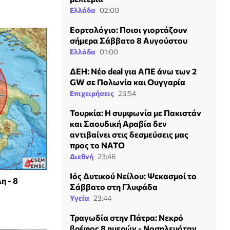
Ελλάδα
02:00
Εορτολόγιο: Ποιοι γιορτάζουν
σήμερα Σάββατο 8 Αυγούστου
Ελλάδα
01:00
ΔΕΗ: Νέο deal για ΑΠΕ άνω των 2
GW σε Πολωνία και Ουγγαρία
Επιχειρήσεις
23:54
Τουρκία: Η συμφωνία με Πακιστάν
και Σαουδική Αραβία δεν
αντιβαίνει στις δεσμεύσεις μας
προς το ΝΑΤΟ
Διεθνή
23:46
Ιός Δυτικού Νείλου: Ψεκασμοί το
η - 8
Σάββατο στη Γλυφάδα
Υγεία
23:44
Τραγωδία στην Πάτρα: Νεκρό
βρέφος 8 ημερών - Νοσηλευόταν