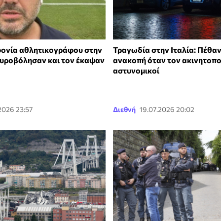
ονία αθλητικογράφου στην
Τραγωδία στην Ιταλία: Πέθα
 πυροβόλησαν και τον έκαψαν
ανακοπή όταν τον ακινητοπ
αστυνομικοί
2026 23:57
Διεθνή
19.07.2026 20:02