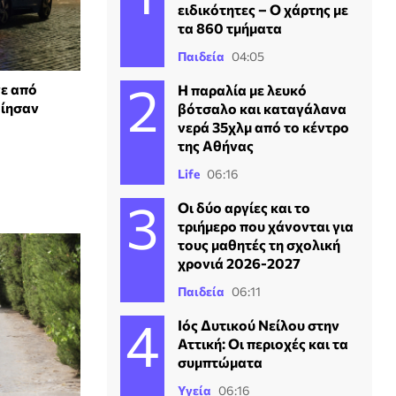
ειδικότητες – Ο χάρτης με
τα 860 τμήματα
Παιδεία
04:05
νε από
Η παραλία με λευκό
οίησαν
βότσαλο και καταγάλανα
νερά 35χλμ από το κέντρο
της Αθήνας
Life
06:16
Οι δύο αργίες και το
τριήμερο που χάνονται για
τους μαθητές τη σχολική
χρονιά 2026-2027
Παιδεία
06:11
Ιός Δυτικού Νείλου στην
Αττική: Οι περιοχές και τα
συμπτώματα
Υγεία
06:16