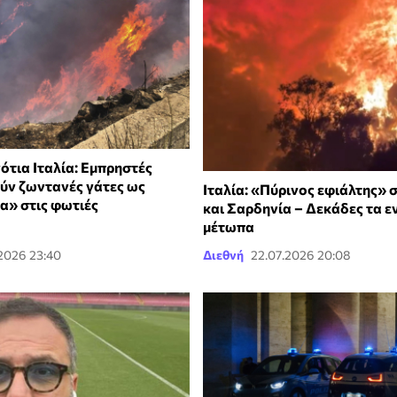
ότια Ιταλία: Εμπρηστές
ύν ζωντανές γάτες ως
Ιταλία: «Πύρινος εφιάλτης» σ
» στις φωτιές
και Σαρδηνία – Δεκάδες τα ε
μέτωπα
2026 23:40
Διεθνή
22.07.2026 20:08