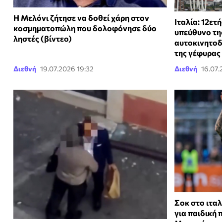
Η Μελόνι ζήτησε να δοθεί χάρη στον
Ιταλία: 12ετ
κοσμηματοπώλη που δολοφόνησε δύο
υπεύθυνο της
ληστές (βίντεο)
αυτοκινητοδ
της γέφυρας
Διεθνή
19.07.2026 19:32
Διεθνή
16.07.
Σοκ στο ιτα
για παιδική