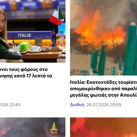
ώνει τους φόρους στο
νησης κατά 17 λεπτά το
Ιταλία: Εκατοντάδες τουρίστ
απομακρύνθηκαν από παραλ
μεγάλης φωτιάς στην Απουλί
2026 22:43
Διεθνή
26.07.2026 20:09