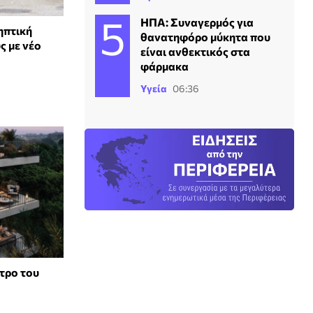
ΗΠΑ: Συναγερμός για
ηπτική
θανατηφόρο μύκητα που
ς με νέο
είναι ανθεκτικός στα
φάρμακα
Υγεία
06:36
ντρο του