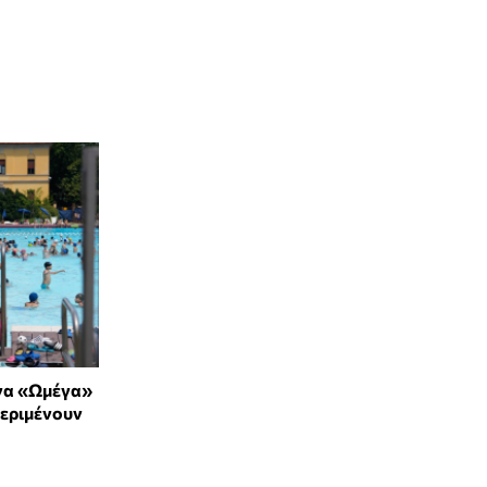
να «Ωμέγα»
περιμένουν