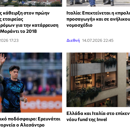
ής κάθειρξη στον πρώην
Ιταλία: Επεκτείνεται η «προλ
 εταιρείας
προσαγωγή» και σε ανήλικου
ρόμων για την κατάρρευση
νομοσχέδιο
 Μοράντι το 2018
2026 17:23
Διεθνή
14.07.2026 22:45
Ελλάδα και Ιταλία στο επίκε
λικό ποδόσφαιρο: Ερευνάται
νέου fund της Invel
 πορνεία ο Αλεσάντρο