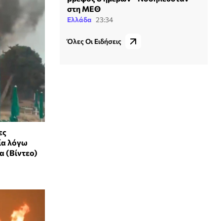
στη ΜΕΘ
Ελλάδα
23:34
Όλες Οι Ειδήσεις
ες
ία λόγω
α (Βίντεο)