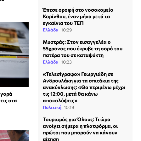
Έπεσε οροφή στο νοσοκομείο
Κορίνθου, έναν μήνα μετά τα
εγκαίνια του ΤΕΠ
Ελλάδα
10:29
Μυστράς: Στον εισαγγελέα ο
55χρονος που έκρυβε τη σορό του
πατέρα του σε καταψύκτη
Ελλάδα
10:23
«Τελεσίγραφο» Γεωργιάδη σε
Ανδρουλάκη για τα σπιτάκια της
ανακύκλωσης: «Θα περιμένω μέχρι
τις 12:00, μετά θα κάνω
αγορά
αποκαλύψεις»
εις στα
Πολιτική
10:19
Τουρισμός για Όλους: Τι ώρα
ανοίγει σήμερα η πλατφόρμα, οι
πρώτοι που μπορούν να κάνουν
αίτηση