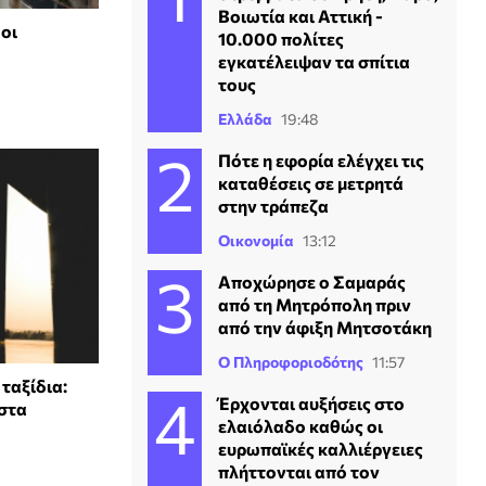
Βοιωτία και Αττική -
οι
10.000 πολίτες
εγκατέλειψαν τα σπίτια
τους
Ελλάδα
19:48
Πότε η εφορία ελέγχει τις
καταθέσεις σε μετρητά
στην τράπεζα
Οικονομία
13:12
Αποχώρησε ο Σαμαράς
από τη Μητρόπολη πριν
από την άφιξη Μητσοτάκη
Ο Πληροφοριοδότης
11:57
ταξίδια:
Έρχονται αυξήσεις στο
 στα
ελαιόλαδο καθώς οι
ευρωπαϊκές καλλιέργειες
πλήττονται από τον