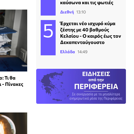
καύσωνα και τις φωτιές
Διεθνή
13:10
Έρχεται νέο ισχυρό κύμα
ζέστης με 40 βαθμούς
Κελσίου - Ο καιρός έως τον
Δεκαπενταύγουστο
Ελλάδα
14:49
: Τι θα
 - Πίνακες