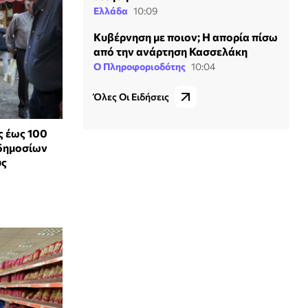
Ελλάδα
10:09
Κυβέρνηση με ποιον; Η απορία πίσω
από την ανάρτηση Κασσελάκη
Ο Πληροφοριοδότης
10:04
Όλες Οι Ειδήσεις
ς έως 100
 δημοσίων
ύς