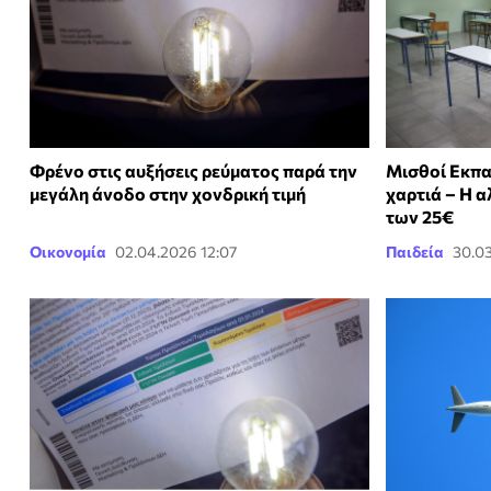
Φρένο στις αυξήσεις ρεύματος παρά την
Μισθοί Εκπα
μεγάλη άνοδο στην χονδρική τιμή
χαρτιά – Η α
των 25€
Οικονομία
02.04.2026 12:07
Παιδεία
30.03