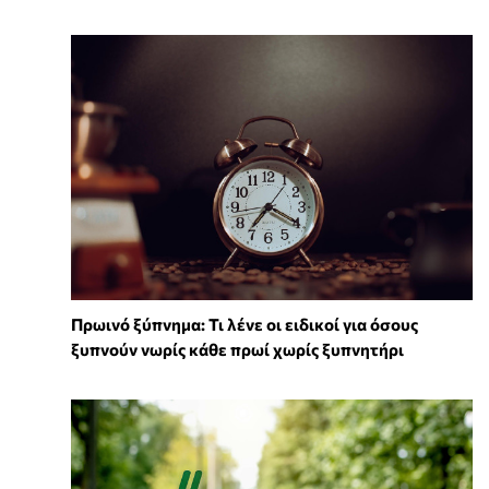
Πρωινό ξύπνημα: Τι λένε οι ειδικοί για όσους
ξυπνούν νωρίς κάθε πρωί χωρίς ξυπνητήρι