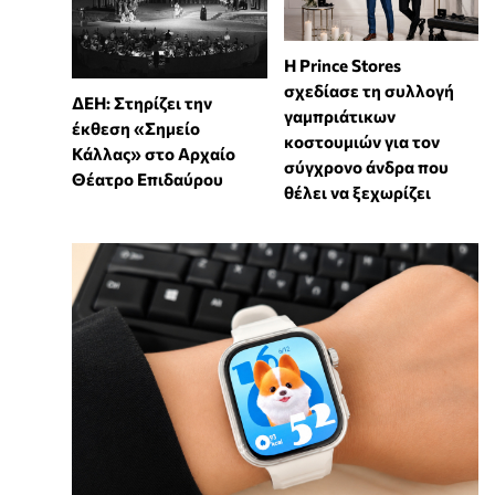
Η Prince Stores
σχεδίασε τη συλλογή
ΔΕΗ: Στηρίζει την
γαμπριάτικων
έκθεση «Σημείο
κοστουμιών για τον
Κάλλας» στο Αρχαίο
σύγχρονο άνδρα που
Θέατρο Επιδαύρου
θέλει να ξεχωρίζει