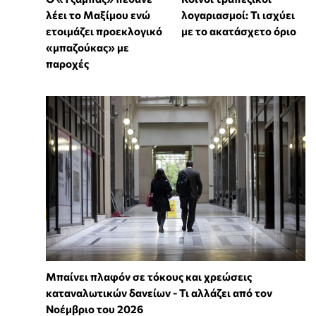
λέει το Μαξίμου ενώ
λογαριασμοί: Τι ισχύει
ετοιμάζει προεκλογικό
με το ακατάσχετο όριο
«μπαζούκας» με
παροχές
Μπαίνει πλαφόν σε τόκους και χρεώσεις
καταναλωτικών δανείων - Τι αλλάζει από τον
Νοέμβριο του 2026