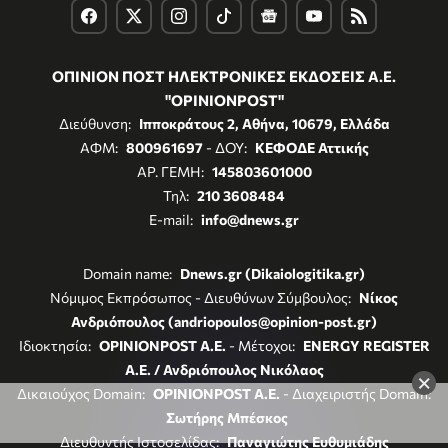
ΟΠΙΝΙΟΝ ΠΟΣΤ ΗΛΕΚΤΡΟΝΙΚΕΣ ΕΚΔΟΣΕΙΣ Α.Ε.
"OPINIONPOST"
Διεύθυνση:
Ιπποκράτους 2, Αθήνα, 10679, Ελλάδα
ΑΦΜ:
800961697
- ΔΟΥ:
ΚΕΦΟΔΕ Αττικής
ΑΡ. ΓΕΜΗ:
145803601000
Τηλ:
210 3608484
E-mail:
info@dnews.gr
Domain name:
Dnews.gr (Dikaiologitika.gr)
Νόμιμος Εκπρόσωπος - Διευθύνων Σύμβουλος:
Νίκος
Ανδριόπουλος (andriopoulos@opinion-post.gr)
Ιδιοκτησία:
OPINIONPOST A.E.
- Μέτοχοι:
ENERGY REGISTER
Α.Ε. / Ανδριόπουλος Νικόλαος
×
Δικαιούχος Domain:
OPINIONPOST A.E.
- Διαχειριστής Domain:
Σωτήρης Μπέσκος
Διευθυντής Ιστοσελίδας:
Παναγιώτης Ευθυμιάδης