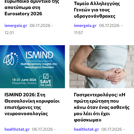
ευρωπαϊκό αμυντικό της
Ταμείο Αλληλεγγύης
αποτύπωμα στη
Γενεών για τους
Eurosatory 2026
υδρογονάνθρακες
ienergeia.gr
06.17.2026 -
ienergeia.gr
06.17.2026 -
12:31
11:57
ISMIND 2026: Στη
Γαστρεντερολόγος: «Η
Θεσσαλονίκη κορυφαίοι
πρώτη ερώτηση που
επιστήμονες της
κάνω όταν ένας ασθενής
νευροανοσολογίας
μου λέει ότι έχει
φούσκωμα»
healthstat.gr
06.17.2026 -
healthstat.gr
06.17.2026 -