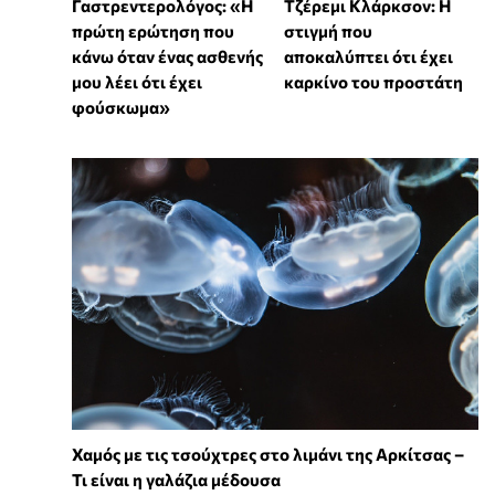
Γαστρεντερολόγος: «Η
Τζέρεμι Κλάρκσον: Η
πρώτη ερώτηση που
στιγμή που
κάνω όταν ένας ασθενής
αποκαλύπτει ότι έχει
μου λέει ότι έχει
καρκίνο του προστάτη
φούσκωμα»
Χαμός με τις τσούχτρες στο λιμάνι της Αρκίτσας –
Τι είναι η γαλάζια μέδουσα