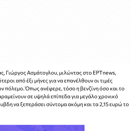
, Γιώργος Ασμάτογλου, μιλώντας στο ΕΡΤnews,
τεροι από έξι μήνες για να επανέλθουν οι τιμές
ν πόλεμο. Όπως ανέφερε, τόσο η βενζίνη όσο και το
αραμείνουν σε υψηλά επίπεδα για μεγάλο χρονικό
υβδη να ξεπεράσει σύντομα ακόμη και τα 2,15 ευρώ το