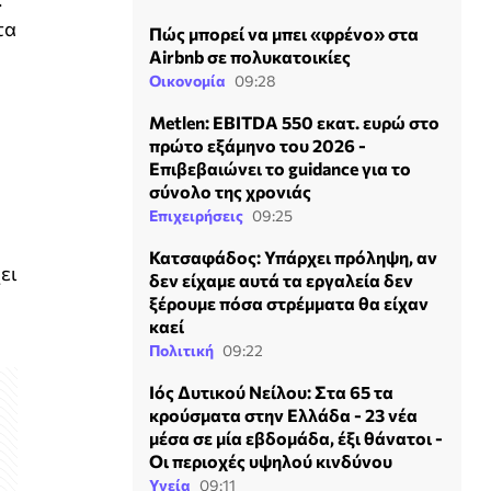
τα
Πώς μπορεί να μπει «φρένο» στα
Airbnb σε πολυκατοικίες
Οικονομία
09:28
Metlen: EBITDA 550 εκατ. ευρώ στο
πρώτο εξάμηνο του 2026 -
Επιβεβαιώνει το guidance για το
σύνολο της χρονιάς
Επιχειρήσεις
09:25
Κατσαφάδος: Υπάρχει πρόληψη, αν
ει
δεν είχαμε αυτά τα εργαλεία δεν
ξέρουμε πόσα στρέμματα θα είχαν
καεί
Πολιτική
09:22
Ιός Δυτικού Νείλου: Στα 65 τα
κρούσματα στην Ελλάδα - 23 νέα
μέσα σε μία εβδομάδα, έξι θάνατοι -
Οι περιοχές υψηλού κινδύνου
Υγεία
09:11