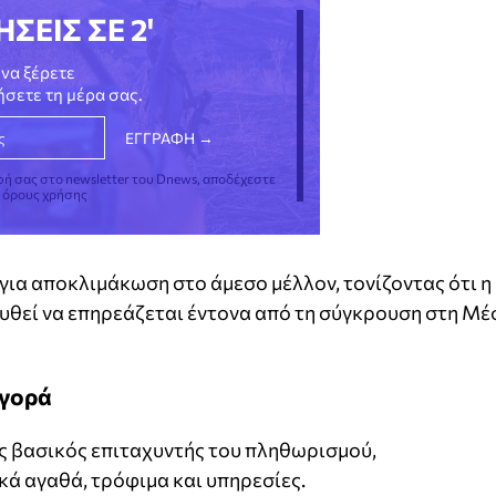
ΗΣΕΙΣ ΣΕ 2'
να ξέρετε
νήσετε τη μέρα σας.
φή σας στο newsletter του Dnews, αποδέχεστε
ς όρους χρήσης
για αποκλιμάκωση στο άμεσο μέλλον, τονίζοντας ότι η
υθεί να επηρεάζεται έντονα από τη σύγκρουση στη Μέ
αγορά
ς βασικός επιταχυντής του πληθωρισμού,
κά αγαθά, τρόφιμα και υπηρεσίες.