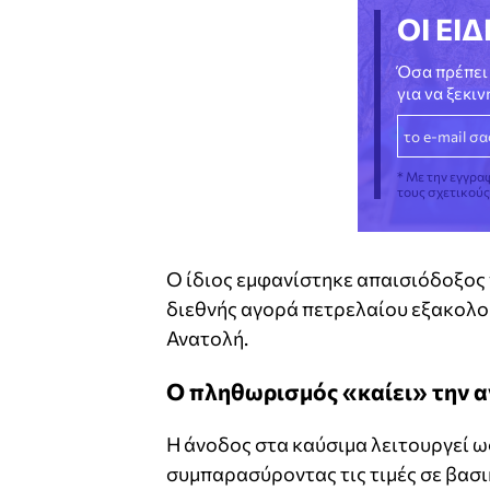
ΟΙ ΕΙΔ
Όσα πρέπει 
για να ξεκι
* Με την εγγρα
τους σχετικού
Ο ίδιος εμφανίστηκε απαισιόδοξος 
διεθνής αγορά πετρελαίου εξακολο
Ανατολή.
Ο πληθωρισμός «καίει» την 
Η άνοδος στα καύσιμα λειτουργεί ω
συμπαρασύροντας τις τιμές σε βασι