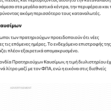
ανάμεσα στα μεγάλα αστικά κέντρα, την περιφέρεια και 
αρύνοντας ακόμη περισσότερο τους καταναλωτές.
 καυσίμων
ωποι των πρατηριούχων προειδοποιούν ότι νέες
ς τις επόμενες ημέρες. Το ενδεχόμενο επιστροφής της
άζει πλέον εξαιρετικά απομακρυσμένο.
νδία Πρατηριούχων Καυσίμων, η τιμή διυλιστηρίου έχ
ά λίτρο μαζί με τον ΦΠΑ, ενώ η εικόνα στις διεθνείς