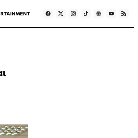
ΡΟΗ ΕΙΔΗΣΕΩΝ
T
NEWS IN ENGLISH
Games
ERTAINMENT
αι