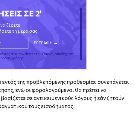
ΗΣΕΙΣ ΣΕ 2'
να ξέρετε
νήσετε τη μέρα σας.
φή σας στο newsletter του Dnews, αποδέχεστε
ς όρους χρήσης
 εντός της προβλεπόμενης προθεσμίας συνεπάγεται
ησης, ενώ οι φορολογούμενοι θα πρέπει να
βασίζεται σε αντικειμενικούς λόγους ή εάν ζητούν
ραγματικού τους εισοδήματος.