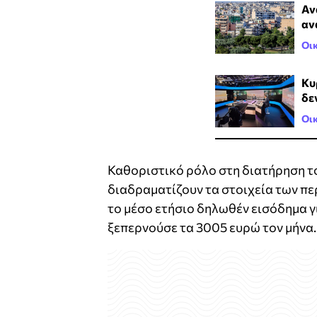
Αν
αν
Οι
Κυ
δε
Οι
Καθοριστικό ρόλο στη διατήρηση 
διαδραματίζουν τα στοιχεία των π
το μέσο ετήσιο δηλωθέν εισόδημα 
ξεπερνούσε τα 3005 ευρώ τον μήνα.