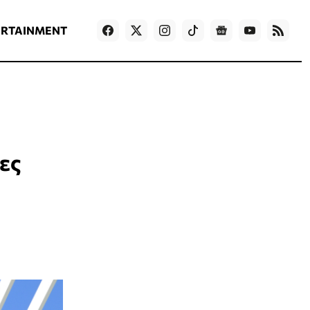
ΡΟΗ ΕΙΔΗΣΕΩΝ
T
NEWS IN ENGLISH
Games
ERTAINMENT
ες