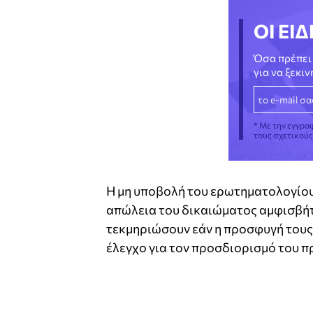
ΟΙ ΕΙΔ
Όσα πρέπει 
για να ξεκι
* Με την εγγρα
τους σχετικού
Η μη υποβολή του ερωτηματολογίου
απώλεια του δικαιώματος αμφισβήτ
τεκμηριώσουν εάν η προσφυγή τους 
έλεγχο για τον προσδιορισμό του π