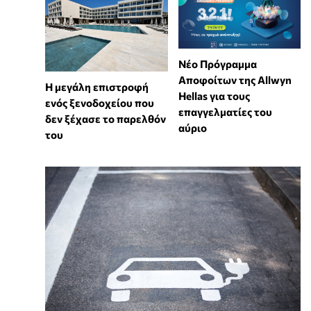
Νέο Πρόγραμμα
Αποφοίτων της Allwyn
Η μεγάλη επιστροφή
Hellas για τους
ενός ξενοδοχείου που
επαγγελματίες του
δεν ξέχασε το παρελθόν
αύριο
του