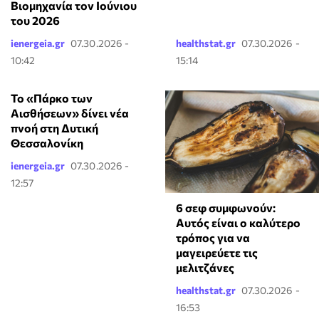
Βιομηχανία τον Ιούνιου
του 2026
ienergeia.gr
07.30.2026 -
healthstat.gr
07.30.2026 -
10:42
15:14
Το «Πάρκο των
Αισθήσεων» δίνει νέα
πνοή στη Δυτική
Θεσσαλονίκη
ienergeia.gr
07.30.2026 -
12:57
6 σεφ συμφωνούν:
Αυτός είναι ο καλύτερο
τρόπος για να
μαγειρεύετε τις
μελιτζάνες
healthstat.gr
07.30.2026 -
16:53