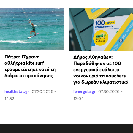
Πάτρα: 17χρονη
Δήμος Αθηναίων:
αθλήτρια kite surf
Παραδόθηκαν σε 100
τραυματίστηκε κατά τη
ενεργειακά ευάλωτα
διάρκεια προπόνησης
νοικοκυριά τα vouchers
για δωρεάν κλιματιστικά
healthstat.gr
07.30.2026 -
ienergeia.gr
07.30.2026 -
14:52
13:04