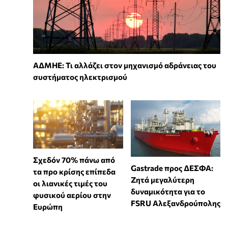
ΑΔΜΗΕ: Τι αλλάζει στον μηχανισμό αδράνειας του
συστήματος ηλεκτρισμού
Σχεδόν 70% πάνω από
Gastrade προς ΔΕΣΦΑ:
τα προ κρίσης επίπεδα
Ζητά μεγαλύτερη
οι λιανικές τιμές του
δυναμικότητα για το
φυσικού αερίου στην
FSRU Αλεξανδρούπολης
Ευρώπη