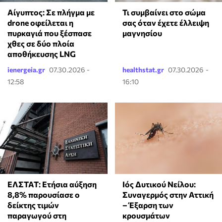
Αίγυπτος: Σε πλήγμα με
Τι συμβαίνει στο σώμα
drone οφείλεται η
σας όταν έχετε έλλειψη
πυρκαγιά που ξέσπασε
μαγνησίου
χθες σε δύο πλοία
αποθήκευσης LNG
ienergeia.gr
07.30.2026 -
healthstat.gr
07.30.2026 -
12:58
16:10
ΕΛΣΤΑΤ: Ετήσια αύξηση
Ιός Δυτικού Νείλου:
8,8% παρουσίασε ο
Συναγερμός στην Αττική
δείκτης τιμών
– Έξαρση των
παραγωγού στη
κρουσμάτων