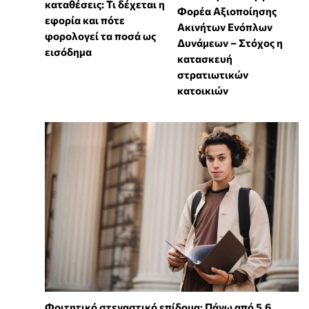
καταθέσεις: Τι δέχεται η
Φορέα Αξιοποίησης
εφορία και πότε
Ακινήτων Ενόπλων
φορολογεί τα ποσά ως
Δυνάμεων – Στόχος η
εισόδημα
κατασκευή
στρατιωτικών
κατοικιών
Φοιτητικό στεγαστικό επίδομα: Πάνω από 5,6