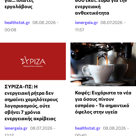
ενεργειακή
εργολάβους
ανθεκτικότητα
healthstat.gr
08.08.2026 -
ienergeia.gr
08.07.2026 -
00:08
11:57
ΣΥΡΙΖΑ-ΠΣ: Η
Καφές: Ευχάριστα τα νέα
ενεργειακή ρήτρα δεν
για όσους πίνουν
σημαίνει χαμηλότερους
εσπρέσο - Το σημαντικό
λογαριασμούς, ούτε
όφελος στην υγεία
σβήνει 7 χρόνια
ενεργειακής ακρίβειας
ienergeia.gr
08.07.2026 -
healthstat.gr
08.08.2026 -
12:17
00:40