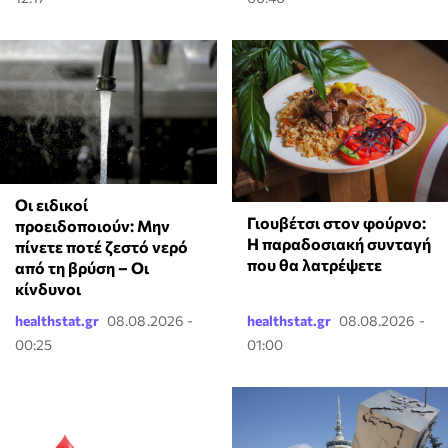
Οι ειδικοί
Γιουβέτσι στον φούρνο:
προειδοποιούν: Μην
Η παραδοσιακή συνταγή
πίνετε ποτέ ζεστό νερό
που θα λατρέψετε
από τη βρύση – Οι
κίνδυνοι
healthstat.gr
08.08.2026 -
healthstat.gr
08.08.2026 -
00:25
01:00