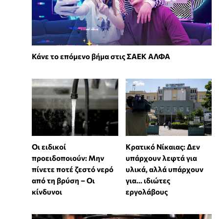
Κάνε το επόμενο βήμα στις ΣΑΕΚ ΑΛΦΑ
Οι ειδικοί
Κρατικό Νίκαιας: Δεν
προειδοποιούν: Μην
υπάρχουν λεφτά για
πίνετε ποτέ ζεστό νερό
υλικά, αλλά υπάρχουν
από τη βρύση – Οι
για... ιδιώτες
κίνδυνοι
εργολάβους