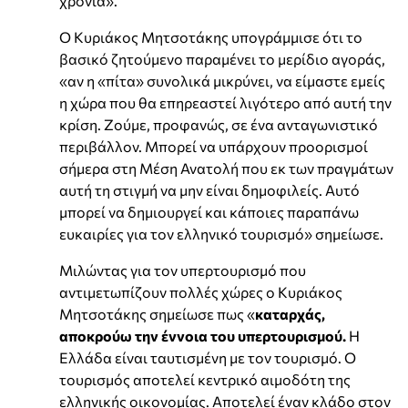
χρονιά».
Ο Κυριάκος Μητσοτάκης υπογράμμισε ότι το
βασικό ζητούμενο παραμένει το μερίδιο αγοράς,
«αν η «πίτα» συνολικά μικρύνει, να είμαστε εμείς
η χώρα που θα επηρεαστεί λιγότερο από αυτή την
κρίση. Ζούμε, προφανώς, σε ένα ανταγωνιστικό
περιβάλλον. Μπορεί να υπάρχουν προορισμοί
σήμερα στη Μέση Ανατολή που εκ των πραγμάτων
αυτή τη στιγμή να μην είναι δημοφιλείς. Αυτό
μπορεί να δημιουργεί και κάποιες παραπάνω
ευκαιρίες για τον ελληνικό τουρισμό» σημείωσε.
Μιλώντας για τον υπερτουρισμό που
αντιμετωπίζουν πολλές χώρες ο Κυριάκος
Μητσοτάκης σημείωσε πως «
καταρχάς,
αποκρούω την έννοια του υπερτουρισμού.
Η
Ελλάδα είναι ταυτισμένη με τον τουρισμό. Ο
τουρισμός αποτελεί κεντρικό αιμοδότη της
ελληνικής οικονομίας. Αποτελεί έναν κλάδο στον