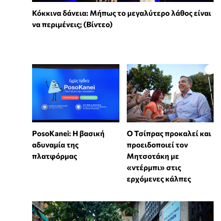
Κόκκινα δάνεια: Μήπως το μεγαλύτερο λάθος είναι
να περιμένεις; (Βίντεο)
PosoKanei: Η βασική
Ο Τσίπρας προκαλεί και
αδυναμία της
προειδοποιεί τον
πλατφόρμας
Μητσοτάκη με
«ντέρμπι» στις
ερχόμενες κάλπες