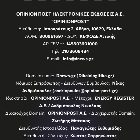
ΟΠΙΝΙΟΝ ΠΟΣΤ ΗΛΕΚΤΡΟΝΙΚΕΣ ΕΚΔΟΣΕΙΣ Α.Ε.
"OPINIONPOST"
Διεύθυνση:
Ιπποκράτους 2, Αθήνα, 10679, Ελλάδα
ΑΦΜ:
800961697
- ΔΟΥ:
ΚΕΦΟΔΕ Αττικής
ΑΡ. ΓΕΜΗ:
145803601000
Τηλ:
210 3608484
E-mail:
info@dnews.gr
Domain name:
Dnews.gr (Dikaiologitika.gr)
Νόμιμος Εκπρόσωπος - Διευθύνων Σύμβουλος:
Νίκος
Ανδριόπουλος (andriopoulos@opinion-post.gr)
Ιδιοκτησία:
OPINIONPOST A.E.
- Μέτοχοι:
ENERGY REGISTER
Α.Ε. / Ανδριόπουλος Νικόλαος
Δικαιούχος Domain:
OPINIONPOST A.E.
- Διαχειριστής Domain:
Σωτήρης Μπέσκος
Διευθυντής Ιστοσελίδας:
Παναγιώτης Ευθυμιάδης
Διευθυντής Σύνταξης:
Κώστας Σαρρηκώστας