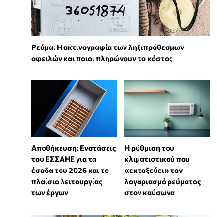
Ρεύμα: Η ακτινογραφία των ληξιπρόθεσμων
οφειλών και ποιοι πληρώνουν το κόστος
Αποθήκευση: Ενστάσεις
Η ρύθμιση του
του ΕΣΣΑΗΕ για τα
κλιματιστικού που
έσοδα του 2026 και το
«εκτοξεύει» τον
πλαίσιο λειτουργίας
λογαριασμό ρεύματος
των έργων
στον καύσωνα