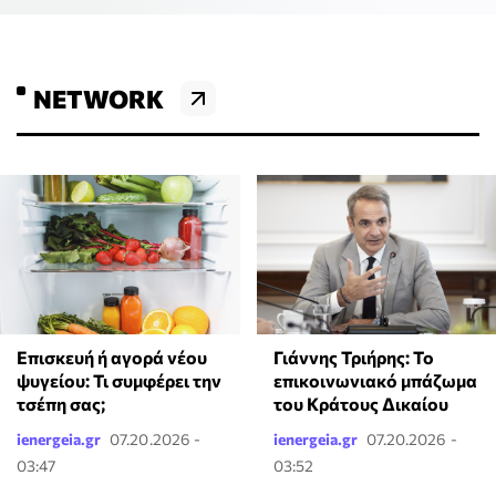
NETWORK
Επισκευή ή αγορά νέου
Γιάννης Τριήρης: Το
ψυγείου: Τι συμφέρει την
επικοινωνιακό μπάζωμα
τσέπη σας;
του Κράτους Δικαίου
ienergeia.gr
07.20.2026 -
ienergeia.gr
07.20.2026 -
03:47
03:52