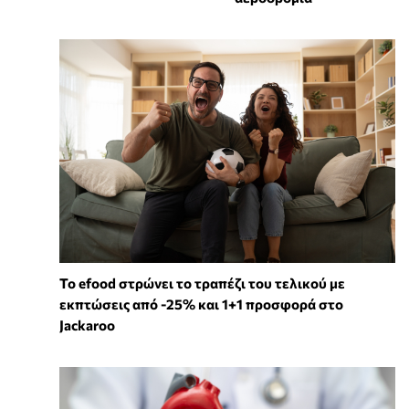
Το efood στρώνει το τραπέζι του τελικού με
εκπτώσεις από -25% και 1+1 προσφορά στο
Jackaroo