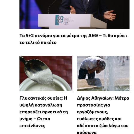
Τα 5+2 σενάρια για τα μέτρα της ΔΕΘ – Τι θα κρίνει
το τελικό πακέτο
Γλυκαντικές ουσίες: Η
Δήμος Αθηναίων: Μέτρα
υψηλή κατανάλωση
προστασίας για
επηρεάζει αρνητικά τη
εργαζόμενους,
μνήμη – Οι πιο
ευάλωτες ομάδες και
επικίνδυνες
αδέσποτα ζώα λόγω του
καύσωνα