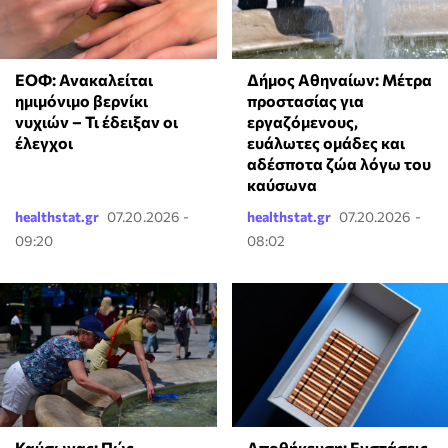
ΕΟΦ: Ανακαλείται
Δήμος Αθηναίων: Μέτρα
ημιμόνιμο βερνίκι
προστασίας για
νυχιών – Τι έδειξαν οι
εργαζόμενους,
έλεγχοι
ευάλωτες ομάδες και
αδέσποτα ζώα λόγω του
καύσωνα
healthstat.gr
07.20.2026 -
healthstat.gr
07.20.2026 -
09:20
08:02
Καύσωνας: Πώς
Αποθήκευση: Ενστάσεις