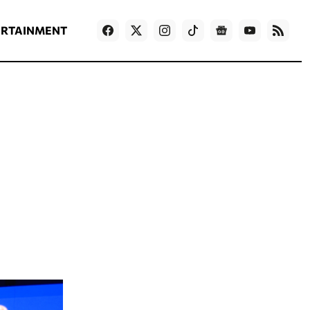
ΡΟΗ ΕΙΔΗΣΕΩΝ
T
NEWS IN ENGLISH
Games
ERTAINMENT