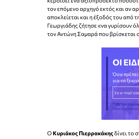
κερδίσει ένα αξιοπρόσεκτο ποσοστό
τον επόμενο αρχηγό εκτός και αν αρχ
αποκλείεται και η έξοδός του από τ
Γεωργιάδης ζήτησε «να γυρίσουν ό
τον Αντώνη Σαμαρά που βρίσκεται σ
ΟΙ ΕΙΔ
Όσα πρέπει 
για να ξεκι
* Με την εγγρα
τους σχετικού
Ο
Κυριάκος Πιερρακάκης
δίνει το 