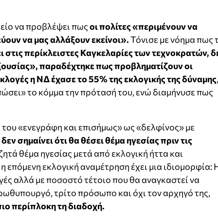
είο να προβλέψει πως
οι πολίτες «περιμένουν να
ύουν να μας αλλάξουν εκείνοι».
Τόνισε με νόημα πως 
ι στις περίκλειστες Καγκελαρίες των τεχνοκρατών, δ
ξουσίας», παραδέχτηκε πως προβληματίζουν οι
κλογές η ΝΔ έχασε το 55% της εκλογικής της δύναμης
ώσει» το κόμμα την πρότασή του, ενώ διαμήνυσε πως
 του «ενεγράφη και επισήμως» ως «δελφίνος» με
ς
δεν σημαίνει ότι θα θέσει θέμα ηγεσίας πριν τις
ητά θέμα ηγεσίας μετά από εκλογική ήττα και
η επόμενη εκλογική αναμέτρηση έχει μια ιδιομορφία: 
γές αλλά με ποσοστό τέτοιο που θα αναγκαστεί να
ρωθυπουργό, τρίτο πρόσωπο και όχι τον αρχηγό της,
ιο περίπλοκη τη διαδοχή.