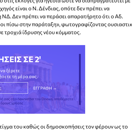
 στις εκλογές για ηγεσία ώστε να διαπραγματευτεί με
ηγός είναι ο Ν. Δένδιας, οπότε δεν πρέπει να
η ΝΔ. Δεν πρέπει να περάσει απαρατήρητο ότι ο Αδ.
λοι πίσω στην παράταξη», φωτογραφίζοντας ουσιαστι
ε τροχιά ίδρυσης νέου κόμματος.
ΗΣΕΙΣ ΣΕ 2'
να ξέρετε
νήσετε τη μέρα σας.
φή σας στο newsletter του Dnews, αποδέχεστε
ς όρους χρήσης
στίγμα του καθώς οι δημοσκοπήσεις τον φέρουν ως το