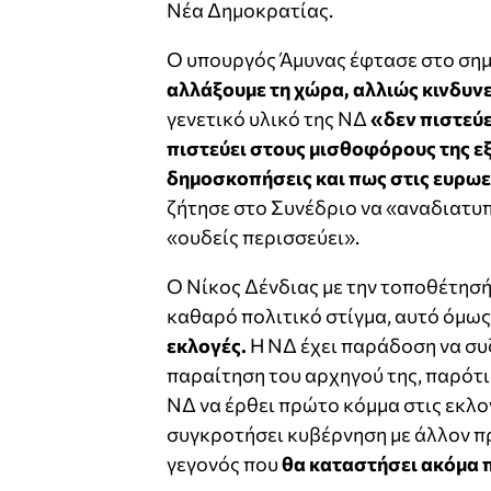
Νέα Δημοκρατίας.
Ο υπουργός Άμυνας έφτασε στο σημ
αλλάξουμε τη χώρα, αλλιώς κινδυνε
γενετικό υλικό της ΝΔ
«δεν πιστεύε
πιστεύει στους μισθοφόρους της ε
δημοσκοπήσεις και πως στις ευρωε
ζήτησε στο Συνέδριο να «αναδιατυπ
«ουδείς περισσεύει».
Ο Νίκος Δένδιας με την τοποθέτησή
καθαρό πολιτικό στίγμα, αυτό όμω
εκλογές.
Η ΝΔ έχει παράδοση να συζ
παραίτηση του αρχηγού της, παρότι 
ΝΔ να έρθει πρώτο κόμμα στις εκλο
συγκροτήσει κυβέρνηση με άλλον π
γεγονός που
θα καταστήσει ακόμα π