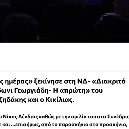
ς ημέρας» ξεκίνησε στη ΝΔ- «Διακριτό
δωνι Γεωργιάδη- Η «πρώτη» του
ηδάκης και ο Κικίλιας.
ο Νίκος Δένδιας καθώς με την ομιλία του στο Συνέδρι
 και ...επισήμως, από το παρασκήνιο στο προσκήνιο,