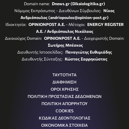
Domain name:
Dnews.gr (Dikaiologitika.gr)
Νόμιμος Εκπρόσωπος - Διευθύνων Σύμβουλος:
Νίκος
Ανδριόπουλος (andriopoulos@opinion-post.gr)
Ιδιοκτησία:
OPINIONPOST A.E.
- Μέτοχοι:
ENERGY REGISTER
Α.Ε. / Ανδριόπουλος Νικόλαος
Δικαιούχος Domain:
OPINIONPOST A.E.
- Διαχειριστής Domain:
Σωτήρης Μπέσκος
Διευθυντής Ιστοσελίδας:
Παναγιώτης Ευθυμιάδης
Διευθυντής Σύνταξης:
Κώστας Σαρρηκώστας
ΤΑΥΤΟΤΗΤΑ
ΔΙΑΦΗΜΙΣΗ
ΟΡΟΙ ΧΡΗΣΗΣ
ΠΟΛΙΤΙΚΗ ΠΡΟΣΤΑΣΙΑΣ ΔΕΔΟΜΕΝΩΝ
ΠΟΛΙΤΙΚΗ ΑΠΟΡΡΗΤΟΥ
COOKIES
ΚΩΔΙΚΑΣ ΔΕΟΝΤΟΛΟΓΙΑΣ
ΟΙΚΟΝΟΜΙΚΑ ΣΤΟΙΧΕΙΑ