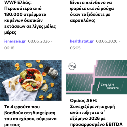
WWF Ελλάς:
⁠Είναι επικίνδυνο να
Περισσότερα από
φοράτε στενά ρούχα
180.000 στρέμματα
όταν ταξιδεύετε με
καμένων δασικών
αεροπλάνο;
εκτάσεων σε λίγες μόλις
μέρες
ienergeia.gr
08.06.2026 -
healthstat.gr
08.06.2026 -
06:18
05:05
Ομιλος ΔΕΗ:
Συνεχιζόμενη ισχυρή
Τα 4 φρούτα που
ανάπτυξη στο α΄
βοηθούν στη διαχείριση
εξάμηνο 2026 με
του σακχάρου, σύμφωνα
προσαρμοσμένο EBITDA
με τους