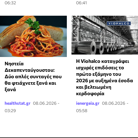
06:32
06:41
Η Viohalco καταγράφει
Νηστεία
ισχυρές επιδόσεις το
Δεκαπενταύγουστου:
πρώτο εξάμηνο του
Δύο απλές συνταγές που
2026 με αυξημένα έσοδα
θα φτιάχνετε ξανά και
και βελτιωμένη
ξανά
κερδοφορία
healthstat.gr
08.06.2026 -
ienergeia.gr
08.06.2026 -
03:29
05:58