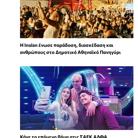
Η Inalan ένωσε παράδοση, διασκέδαση και
ανθρώπους στο Δημοτικό Αθηναϊκό Πανηγύρι
Κάνε το επόμενο βήμα στις ΣΑΕΚ ΑΛΦΑ