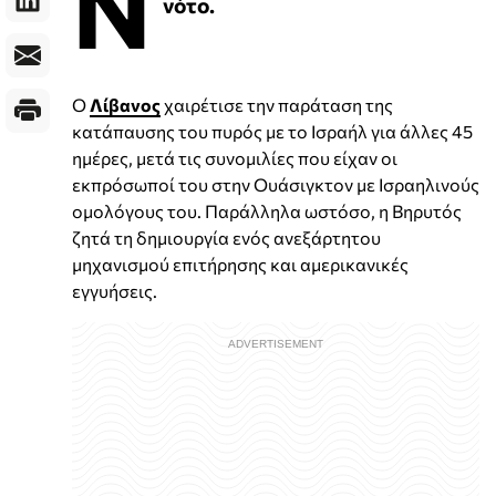
Ν
νότο.
Ο
Λίβανος
χαιρέτισε την παράταση της
κατάπαυσης του πυρός με το Ισραήλ για άλλες 45
ημέρες, μετά τις συνομιλίες που είχαν οι
εκπρόσωποί του στην Ουάσιγκτον με Ισραηλινούς
ομολόγους του. Παράλληλα ωστόσο, η Βηρυτός
ζητά τη δημιουργία ενός ανεξάρτητου
μηχανισμού επιτήρησης και αμερικανικές
εγγυήσεις.