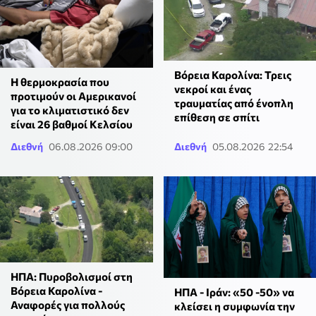
Βόρεια Καρολίνα: Τρεις
Η θερμοκρασία που
νεκροί και ένας
προτιμούν οι Αμερικανοί
τραυματίας από ένοπλη
για το κλιματιστικό δεν
επίθεση σε σπίτι
είναι 26 βαθμοί Κελσίου
Διεθνή
06.08.2026 09:00
Διεθνή
05.08.2026 22:54
ΗΠΑ: Πυροβολισμοί στη
Βόρεια Καρολίνα -
ΗΠΑ - Ιράν: «50 -50» να
Αναφορές για πολλούς
κλείσει η συμφωνία την