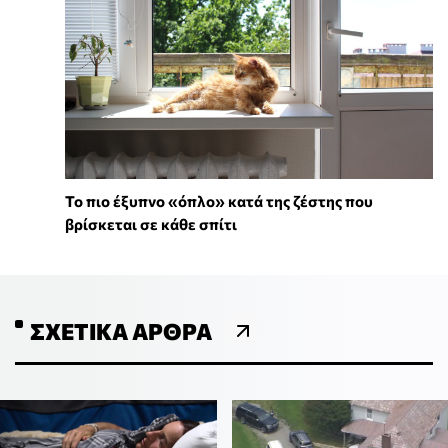
To πιο έξυπνο «όπλο» κατά της ζέστης που
βρίσκεται σε κάθε σπίτι
ΣΧΕΤΙΚΆ ΆΡΘΡΑ