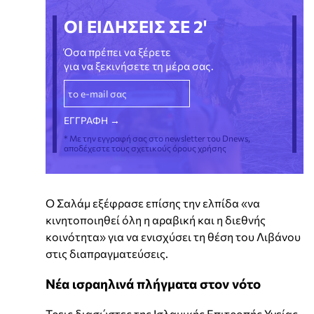
ΟΙ ΕΙΔΗΣΕΙΣ ΣΕ 2'
Όσα πρέπει να ξέρετε
για να ξεκινήσετε τη μέρα σας.
* Με την εγγραφή σας στο newsletter του Dnews,
αποδέχεστε τους σχετικούς όρους χρήσης
Ο Σαλάμ εξέφρασε επίσης την ελπίδα «να
κινητοποιηθεί όλη η αραβική και η διεθνής
κοινότητα» για να ενισχύσει τη θέση του Λιβάνου
στις διαπραγματεύσεις.
Νέα ισραηλινά πλήγματα στον νότο
Τρεις διασώστες της Ισλαμικής Επιτροπής Υγείας,