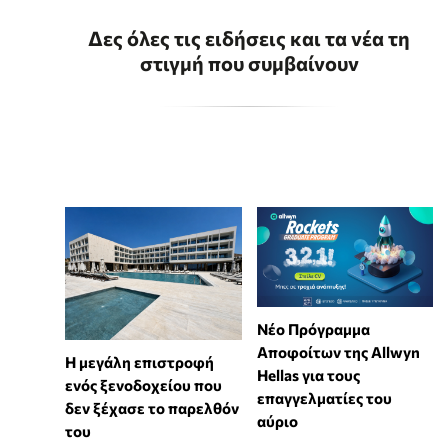
Δες όλες τις ειδήσεις και τα νέα τη
στιγμή που συμβαίνουν
Νέο Πρόγραμμα
Αποφοίτων της Allwyn
Η μεγάλη επιστροφή
Hellas για τους
ενός ξενοδοχείου που
επαγγελματίες του
δεν ξέχασε το παρελθόν
αύριο
του