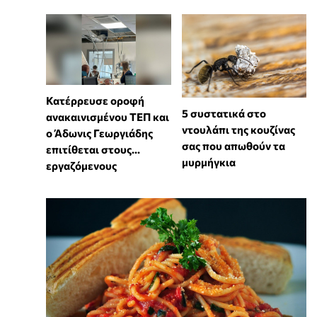
Κατέρρευσε οροφή
⁠5 συστατικά στο
ανακαινισμένου ΤΕΠ και
ντουλάπι της κουζίνας
ο Άδωνις Γεωργιάδης
σας που απωθούν τα
επιτίθεται στους...
μυρμήγκια
εργαζόμενους