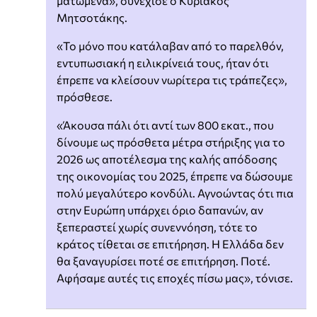
ματωμένα», συνέχισε ο Κυριάκος
Μητσοτάκης.
«Το μόνο που κατάλαβαν από το παρελθόν,
εντυπωσιακή η ειλικρίνειά τους, ήταν ότι
έπρεπε να κλείσουν νωρίτερα τις τράπεζες»,
πρόσθεσε.
«Άκουσα πάλι ότι αντί των 800 εκατ., που
δίνουμε ως πρόσθετα μέτρα στήριξης για το
2026 ως αποτέλεσμα της καλής απόδοσης
της οικονομίας του 2025, έπρεπε να δώσουμε
πολύ μεγαλύτερο κονδύλι. Αγνοώντας ότι πια
στην Ευρώπη υπάρχει όριο δαπανών, αν
ξεπεραστεί χωρίς συνεννόηση, τότε το
κράτος τίθεται σε επιτήρηση. Η Ελλάδα δεν
θα ξαναγυρίσει ποτέ σε επιτήρηση. Ποτέ.
Αφήσαμε αυτές τις εποχές πίσω μας», τόνισε.