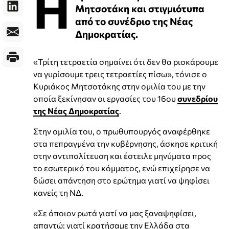
Η
Μητσοτάκη και στιγμιότυπα
από το συνέδριο της Νέας
Δημοκρατίας.
«Τρίτη τετραετία σημαίνει ότι δεν θα ρισκάρουμε
να γυρίσουμε τρεις τετραετίες πίσω», τόνισε ο
Κυριάκος Μητσοτάκης στην ομιλία του με την
οποία ξεκίνησαν οι εργασίες του 16ου
συνεδρίου
της Νέας Δημοκρατίας
.
Στην ομιλία του, ο πρωθυπουργός αναφέρθηκε
στα πεπραγμένα την κυβέρνησης, άσκησε κριτική
στην αντιπολίτευση και έστειλε μηνύματα προς
το εσωτερικό του κόμματος, ενώ επιχείρησε να
δώσει απάντηση στο ερώτημα γιατί να ψηφίσει
κανείς τη ΝΔ.
«Σε όποιον ρωτά γιατί να μας ξαναψηφίσει,
απαντώ: γιατί κρατήσαμε την Ελλάδα στα