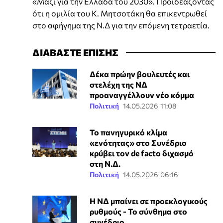
«Μαζί για την Ελλάδα του 2030». Προϊδεάζοντας
ότι η ομιλία του Κ. Μητσοτάκη θα επικεντρωθεί
στο αφήγημα της Ν.Δ για την επόμενη τετραετία.
ΔΙΑΒΑΣΤΕ ΕΠΙΣΗΣ
Δέκα πρώην βουλευτές και
στελέχη της ΝΔ
προαναγγέλλουν νέο κόμμα
Πολιτική
14.05.2026 11:08
Το πανηγυρικό κλίμα
«ενότητας» στο Συνέδριο
κρύβει τον de facto διχασμό
στη Ν.Δ.
Πολιτική
14.05.2026 06:16
Η ΝΔ μπαίνει σε προεκλογικούς
ρυθμούς - Το σύνθημα στο
συνέδριο