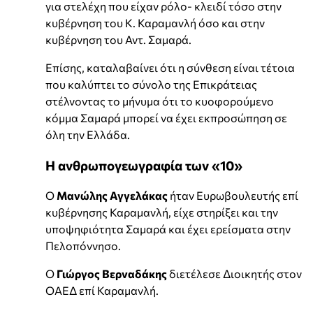
για στελέχη που είχαν ρόλο- κλειδί τόσο στην
κυβέρνηση του Κ. Καραμανλή όσο και στην
κυβέρνηση του Αντ. Σαμαρά.
Επίσης, καταλαβαίνει ότι η σύνθεση είναι τέτοια
που καλύπτει το σύνολο της Επικράτειας
στέλνοντας το μήνυμα ότι το κυοφορούμενο
κόμμα Σαμαρά μπορεί να έχει εκπροσώπηση σε
όλη την Ελλάδα.
Η ανθρωπογεωγραφία των «10»
Ο
Μανώλης Αγγελάκας
ήταν Ευρωβουλευτής επί
κυβέρνησης Καραμανλή, είχε στηρίξει και την
υποψηφιότητα Σαμαρά και έχει ερείσματα στην
Πελοπόννησο.
Ο
Γιώργος Βερναδάκης
διετέλεσε Διοικητής στον
ΟΑΕΔ επί Καραμανλή.