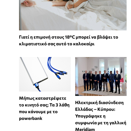
Γιατί η επιμονή στους 18°C μπορεί να βλάψει το
κλιματιστικό σας αυτό το καλοκαίρι
Μήπως καταστρέφετε
Ηλεκτρική διασύνδεση
το κινητό σας; Τα 3 λάθη
Ελλάδας – Κύπρου:
που κάνουμε με το
Υπογράφηκε η
powerbank
συμφωνία με τη γαλλική
Meridiam