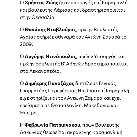
Ο
Χρήστος Ζώης
ήταν υπουργός επί Καραμανλή
και βουλευτής Λάρισας και δραστηριοποιείται
στην Θεσσαλία.
Ο
Θανάσης Νταβλούρος
, πρώην Βουλευτής
Αχαϊας στήριξε σθεναρά τον Αντώνη Σαμαρά το
2009.
Ο
Αργύρης Ντινόπουλος
, πρώην Υπουργός και
πρώην Βουλευτής Β’ Αθηνών δραστηριοποιείται
στο Λεκανοπέδιο.
Ο
Δημήτρης Πανοζάχος
διετέλεσε Γενικός
Γραμματέας Περιφέρειας Ηπείρου επί Καραμαλή
είχε στηρίξει και τον Αντώνη Σαμαρά και έχει
ερείσματα σε Θεσσαλονίκη, Μακεδονία και
Ήπειρο..
Η
Φεβρωνία Πατριανάκου
, πρών Βουλευτής
Λακωνίας θεωρείται ακραιφνής Καραμανλική