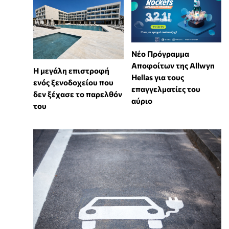
Νέο Πρόγραμμα
Αποφοίτων της Allwyn
Η μεγάλη επιστροφή
Hellas για τους
ενός ξενοδοχείου που
επαγγελματίες του
δεν ξέχασε το παρελθόν
αύριο
του