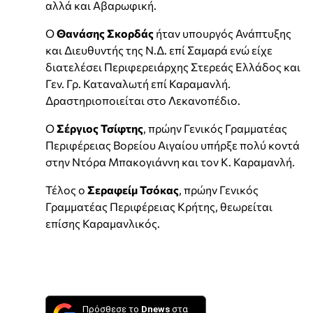
αλλά και Αβαρωφική.
Ο
Θανάσης Σκορδάς
ήταν υπουργός Ανάπτυξης
και Διευθυντής της Ν.Δ. επί Σαμαρά ενώ είχε
διατελέσει Περιφερειάρχης Στερεάς Ελλάδος και
Γεν. Γρ. Καταναλωτή επί Καραμανλή.
Δραστηριοποιείται στο Λεκανοπέδιο.
Ο
Σέργιος Τσίφτης
, πρώην Γενικός Γραμματέας
Περιφέρειας Βορείου Αιγαίου υπήρξε πολύ κοντά
στην Ντόρα Μπακογιάννη και τον Κ. Καραμανλή.
Τέλος ο
Σεραφείμ Τσόκας
, πρώην Γενικός
Γραμματέας Περιφέρειας Κρήτης, θεωρείται
επίσης Καραμανλικός.
Πρόσθεσε το
Dnews
στα