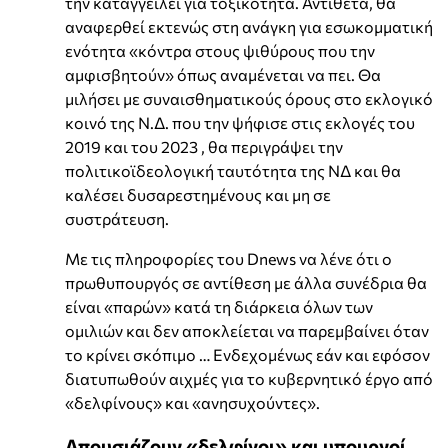
την καταγγείλει για τοξικότητα. Αντίθετα, θα
αναφερθεί εκτενώς στη ανάγκη για εσωκομματική
ενότητα «κόντρα στους ψιθύρους που την
αμφισβητούν» όπως αναμένεται να πει. Θα
μιλήσει με συναισθηματικούς όρους στο εκλογικό
κοινό της Ν.Δ. που την ψήφισε στις εκλογές του
2019 και του 2023 , θα περιγράψει την
πολιτικοϊδεολογική ταυτότητα της ΝΔ και θα
καλέσει δυσαρεστημένους και μη σε
συστράτευση.
Με τις πληροφορίες του Dnews να λένε ότι ο
πρωθυπουργός σε αντίθεση με άλλα συνέδρια θα
είναι «παρών» κατά τη διάρκεια όλων των
ομιλιών και δεν αποκλείεται να παρεμβαίνει όταν
το κρίνει σκόπιμο … Ενδεχομένως εάν και εφόσον
διατυπωθούν αιχμές για το κυβερνητικό έργο από
«δελφίνους» και «ανησυχούντες».
Απουσιάζουν «δελφίνοι» και υπουργοί