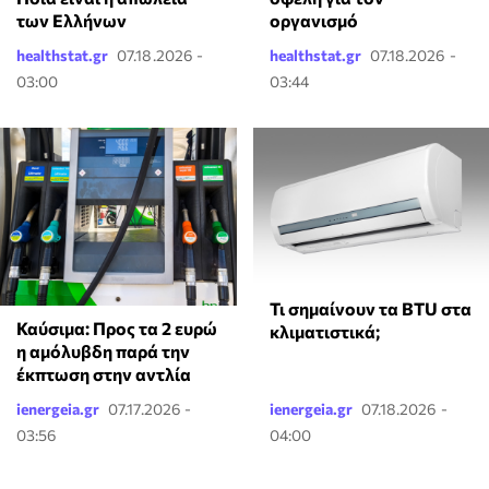
των Ελλήνων
οργανισμό
healthstat.gr
07.18.2026 -
healthstat.gr
07.18.2026 -
03:00
03:44
Τι σημαίνουν τα BTU στα
Καύσιμα: Προς τα 2 ευρώ
κλιματιστικά;
η αμόλυβδη παρά την
έκπτωση στην αντλία
ienergeia.gr
07.17.2026 -
ienergeia.gr
07.18.2026 -
03:56
04:00