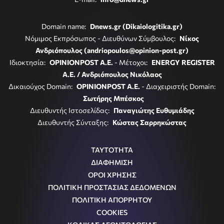
Domain name:
Dnews.gr (Dikaiologitika.gr)
Νόμιμος Εκπρόσωπος - Διευθύνων Σύμβουλος:
Νίκος
Ανδριόπουλος (andriopoulos@opinion-post.gr)
Ιδιοκτησία:
OPINIONPOST A.E.
- Μέτοχοι:
ENERGY REGISTER
Α.Ε. / Ανδριόπουλος Νικόλαος
Δικαιούχος Domain:
OPINIONPOST A.E.
- Διαχειριστής Domain:
Σωτήρης Μπέσκος
Διευθυντής Ιστοσελίδας:
Παναγιώτης Ευθυμιάδης
Διευθυντής Σύνταξης:
Κώστας Σαρρηκώστας
ΤΑΥΤΟΤΗΤΑ
ΔΙΑΦΗΜΙΣΗ
ΟΡΟΙ ΧΡΗΣΗΣ
ΠΟΛΙΤΙΚΗ ΠΡΟΣΤΑΣΙΑΣ ΔΕΔΟΜΕΝΩΝ
ΠΟΛΙΤΙΚΗ ΑΠΟΡΡΗΤΟΥ
COOKIES