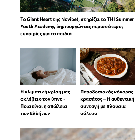
To Giant Heart της Novibet, στηρίζει το THI Summer
Youth Academy, δημιουργώντας περισσότερες
ευκαιρίες για τα παιδιά
Η κλιματική κρίση μας
Παραδοσιακός κόκορας
«κλέβει» τον ύπνο -
κρασάτος – Η αυθεντική
Ποια είναι η απώλεια
συνταγή με πλούσια
των Ελλήνων
σάλτσα