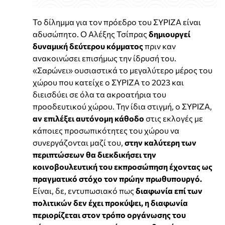
Το δίλημμα για τον πρόεδρο του ΣΥΡΙΖΑ είναι
αδυσώπητο. Ο Αλέξης Τσίπρας
δημιουργεί
δυναμική δεύτερου κόμματος
πριν καν
ανακοινώσει επισήμως την ίδρυσή του.
«Σαρώνει» ουσιαστικά το μεγαλύτερο μέρος του
χώρου που κατείχε ο ΣΥΡΙΖΑ το 2023 και
διεισδύει σε όλα τα ακροατήρια του
προοδευτικού χώρου. Την ίδια στιγμή, ο ΣΥΡΙΖΑ,
αν επιλέξει αυτόνομη κάθοδο
στις εκλογές με
κάποιες προσωπικότητες του χώρου να
συνεργάζονται μαζί του,
στην καλύτερη των
περιπτώσεων θα διεκδικήσει την
κοινοβουλευτική του εκπροσώπηση έχοντας ως
πραγματικό στόχο τον πρώην πρωθυπουργό.
Είναι, δε, εντυπωσιακό πως
διαφωνία επί των
πολιτικών δεν έχει προκύψει, η διαφωνία
περιορίζεται στον τρόπο οργάνωσης του