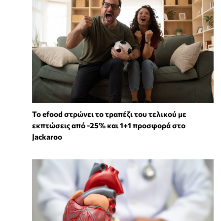
Το efood στρώνει το τραπέζι του τελικού με
εκπτώσεις από -25% και 1+1 προσφορά στο
Jackaroo