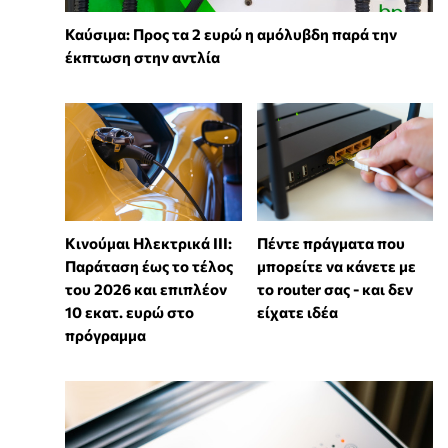
Καύσιμα: Προς τα 2 ευρώ η αμόλυβδη παρά την
έκπτωση στην αντλία
Κινούμαι Ηλεκτρικά ΙΙΙ:
Πέντε πράγματα που
Παράταση έως το τέλος
μπορείτε να κάνετε με
του 2026 και επιπλέον
το router σας - και δεν
10 εκατ. ευρώ στο
είχατε ιδέα
πρόγραμμα