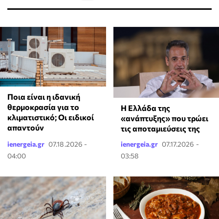
Ποια είναι η ιδανική
θερμοκρασία για το
Η Ελλάδα της
κλιματιστικό; Οι ειδικοί
«ανάπτυξης» που τρώει
απαντούν
τις αποταμιεύσεις της
ienergeia.gr
07.18.2026 -
ienergeia.gr
07.17.2026 -
04:00
03:58