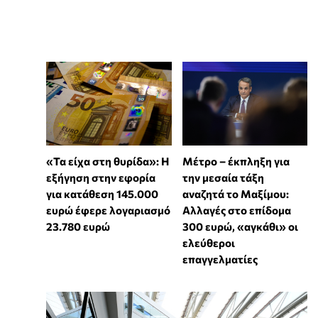
«Τα είχα στη θυρίδα»: Η
Μέτρο – έκπληξη για
εξήγηση στην εφορία
την μεσαία τάξη
για κατάθεση 145.000
αναζητά το Μαξίμου:
ευρώ έφερε λογαριασμό
Αλλαγές στο επίδομα
23.780 ευρώ
300 ευρώ, «αγκάθι» οι
ελεύθεροι
επαγγελματίες