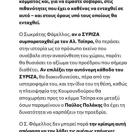
κόμματος και, για να είμαστε σοβαροί, στις
πιθανότητες που έχει ο καθένας να ενταχθεί σε
αυτό – και στους όρους υπό τους οποίους θα
ενταχθεί.
Ο Σωκράτης Φάμελλος,
αν ο ΣΥΡΙΖΑ
συμπαραταχθεί με τον Αλ. Τσίπρα,
θα περάσει
στην ιστορία ως το πρόσωπο εκείνο που
συνέβαλε στην ανασύνθεση του χώρου, παρότι
θα θυσιάσει το αξίωμα του προέδρου που σήμερα
διαθέτει.
Αν επιλέξει την αυτόνομη κάθοδο του
ΣΥΡΙΖΑ,
θα διακινδυνεύσει, πέρα από την
υστεροφημία του, και την ίδια του τη θέση, καθώς
η πλειοψηφία της Κουμουνδούρου θα
αποχωρήσει προς το κόμμα Τσίπρα και μεταξύ
όσων παραμείνουν ο
Παύλος
Πολάκης
θα έχει τη
δυνατότητα να «αρπάξει» την προεδρία.
Ο Σ. Φάμελλος δεν μπορεί παρά
την κρίσιμη αυτή
απόφαση να την λάβει τις αμέσως επόμενες