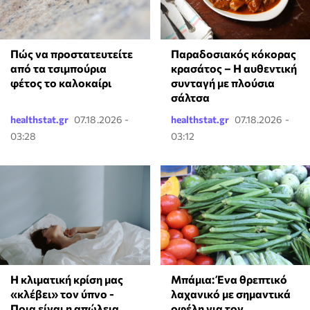
Πώς να προστατευτείτε
Παραδοσιακός κόκορας
από τα τσιμπούρια
κρασάτος – Η αυθεντική
φέτος το καλοκαίρι
συνταγή με πλούσια
σάλτσα
healthstat.gr
07.18.2026 -
healthstat.gr
07.18.2026 -
03:28
03:12
Η κλιματική κρίση μας
Μπάμια: Ένα θρεπτικό
«κλέβει» τον ύπνο -
λαχανικό με σημαντικά
Ποια είναι η απώλεια
οφέλη για τον