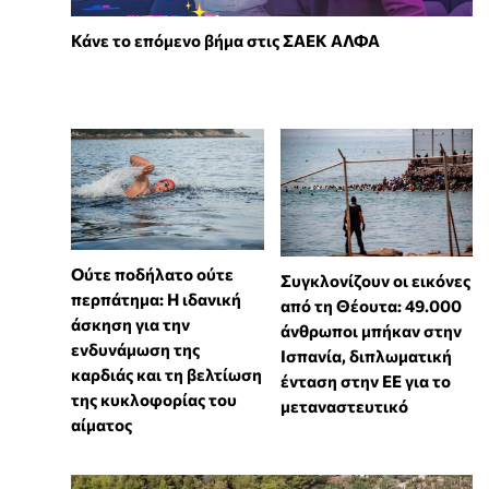
Κάνε το επόμενο βήμα στις ΣΑΕΚ ΑΛΦΑ
Ούτε ποδήλατο ούτε
Συγκλονίζουν οι εικόνες
περπάτημα: Η ιδανική
από τη Θέουτα: 49.000
άσκηση για την
άνθρωποι μπήκαν στην
ενδυνάμωση της
Ισπανία, διπλωματική
καρδιάς και τη βελτίωση
ένταση στην ΕΕ για το
της κυκλοφορίας του
μεταναστευτικό
αίματος