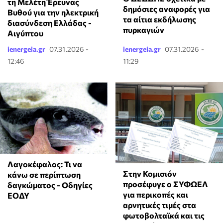
τη Μελέτη Έρευνας
δημόσιες αναφορές για
Βυθού για την ηλεκτρική
τα αίτια εκδήλωσης
διασύνδεση Ελλάδας -
πυρκαγιών
Αιγύπτου
ienergeia.gr
07.31.2026 -
ienergeia.gr
07.31.2026 -
12:46
11:29
Λαγοκέφαλος: Τι να
Στην Κομισιόν
κάνω σε περίπτωση
προσέφυγε ο ΣΥΦΩΕΛ
δαγκώματος - Οδηγίες
για περικοπές και
ΕΟΔΥ
αρνητικές τιμές στα
φωτοβολταϊκά και τις