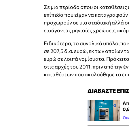
Σε μια περίοδο όπου οι καταθέσεις
επίπεδα που είχαν να καταγραφούν α
προχωρούν σε μια σταδιακή αλλά ου
εισάγοντας μηνιαίες χρεώσεις ακόμ
Ειδικότερα, το συνολικό υπόλοιπο
σε 207,5 δισ. ευρώ, εκ των οποίων τ
ευρώ σε λοιπά νομίσματα. Πρόκειτα
στις αρχές του 2011, πριν από την 
καταθέσεων που ακολούθησε τα επό
ΔΙΑΒΑΣΤΕ ΕΠΙ
Απ
0,
Οι