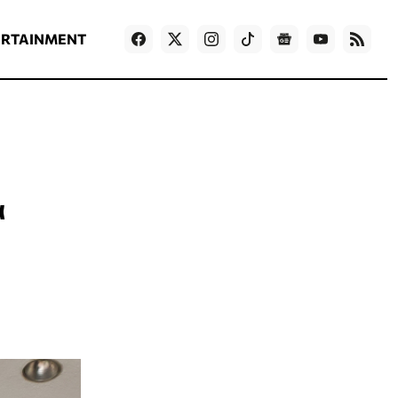
ΡΟΗ ΕΙΔΗΣΕΩΝ
T
NEWS IN ENGLISH
Games
ERTAINMENT
α