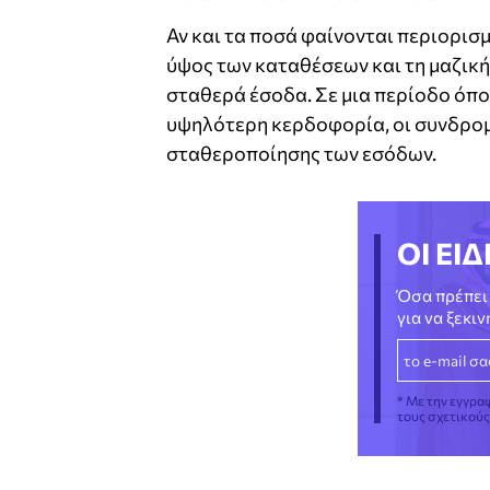
Αν και τα ποσά φαίνονται περιορισ
ύψος των καταθέσεων και τη μαζικ
σταθερά έσοδα. Σε μια περίοδο όπο
υψηλότερη κερδοφορία, οι συνδρομ
σταθεροποίησης των εσόδων.
ΟΙ ΕΙΔ
Όσα πρέπει 
για να ξεκι
* Με την εγγρα
τους σχετικού