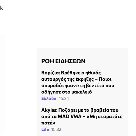
nk
ΡΟΗ ΕΙΔΗΣΕΩΝ
Βορίζια: Βρέθηκε ο ηθικός
αυτουργός της έκρηξης – Ποιοι
«πυροδότησαν» τη βεντέτα που
οδήγησε στο μακελειό
Ελλάδα
15:34
Akylas: Ποζάρει με τα βραβεία του
από τα MAD VMA – «Μη σταματάτε
ποτέ»
Life
15:32