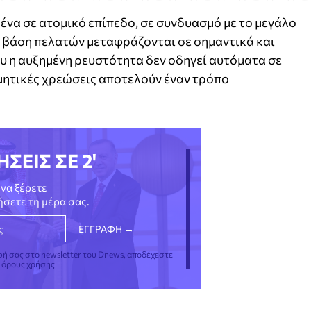
μένα σε ατομικό επίπεδο, σε συνδυασμό με το μεγάλο
ή βάση πελατών μεταφράζονται σε σημαντικά και
υ η αυξημένη ρευστότητα δεν οδηγεί αυτόματα σε
ητικές χρεώσεις αποτελούν έναν τρόπο
ΗΣΕΙΣ ΣΕ 2'
να ξέρετε
νήσετε τη μέρα σας.
φή σας στο newsletter του Dnews, αποδέχεστε
ς όρους χρήσης