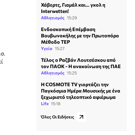
Χάβερτς, Γιαμάλ και… γκολ η
Interwetten!
Αθλητισμός
15:29
Ενδοσκοπική Επέμβαση
Βουβωνοκήλης με την Πρωτοπόρο
Μέθοδο TEP
Υγεία
15:27
σ.
Τέλος ο Ραζβάν Λουτσέσκου από
εί
τον ΠΑΟΚ - Η ανακοίνωση της ΠΑΕ
Αθλητισμός
15:25
Η COSMOTE TV γιορτάζει την
Παγκόσμια Ημέρα Μουσικής με ένα
ξεχωριστό τηλεοπτικό αφιέρωμα
Life
15:18
Όλες Οι Ειδήσεις