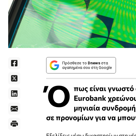
Πρόσθεσε το
Dnews
στα
αγαπημένα σου στη Google
Ό
πως είναι γνωστό 
Eurobank χρεώνου
μηνιαία συνδρομή
σε προνομίων για να μπουν
Εξελίξεις μέσω δικαστηρίων στη νέ