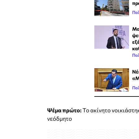
πρ
Πολ
Μα
ψε
εξ
κα
Πολ
Νέ
«Μ
Πολ
Ψέμα πρώτο:
Το ακίνητο νοικιάστηκ
νεόδμητο