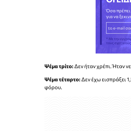
Όσα πρέπει 
για να ξεκι
* Με την εγγρα
τους σχετικού
Ψέμα τρίτο:
Δεν ήταν χρέπι. Ήταν ν
Ψέμα τέταρτο:
Δεν έχω εισπράξει 1
φόρου.