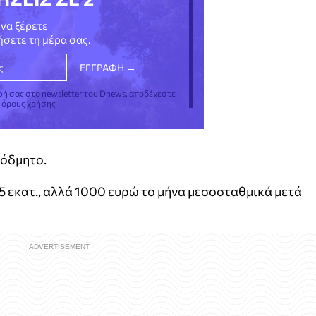
να ξέρετε
νήσετε τη μέρα σας.
φή σας στο newsletter του Dnews, αποδέχεστε
ς όρους χρήσης
εόδμητο.
,5 εκατ., αλλά 1000 ευρώ το μήνα μεσοσταθμικά μετά