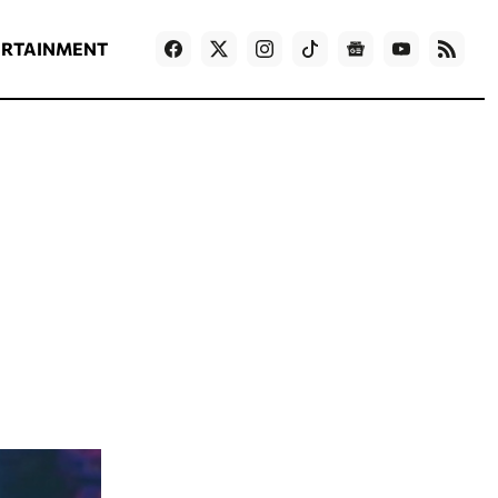
ΡΟΗ ΕΙΔΗΣΕΩΝ
T
NEWS IN ENGLISH
Games
ERTAINMENT