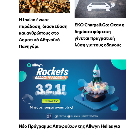
Η Inalan ένωσε
EKO Charge&Go: Όταν η
παράδοση, διασκέδαση
δημόσια φόρτιση
και ανθρώπους στο
γίνεται πραγματική
Δημοτικό Αθηναϊκό
λύση για τους οδηγούς
Πανηγύρι
Νέο Πρόγραμμα Αποφοίτων της Allwyn Hellas για