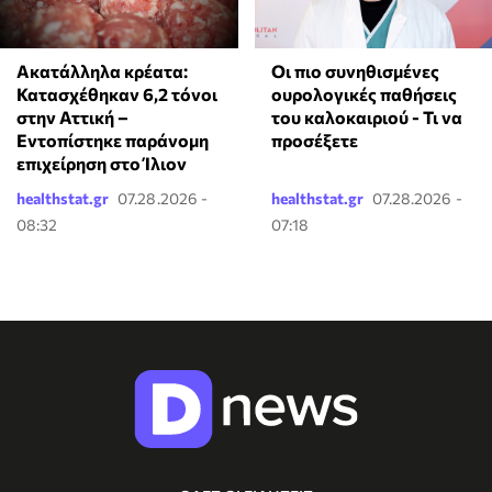
Ακατάλληλα κρέατα:
Οι πιο συνηθισμένες
Κατασχέθηκαν 6,2 τόνοι
ουρολογικές παθήσεις
στην Αττική –
του καλοκαιριού - Τι να
Εντοπίστηκε παράνομη
προσέξετε
επιχείρηση στο Ίλιον
healthstat.gr
07.28.2026 -
healthstat.gr
07.28.2026 -
08:32
07:18