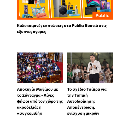
Καλοκαιρινές εκπτώσεις στα Public: Βουτιά στις
έξυπνες αγορές
Αποτυχία Μαξίμου με
Το σχέδιο Τσίπρα για
το Σύνταγμα - Λίγες
την Τοπική
ψήφοι από τον χώρο της
Αυτοδιοίκηση:
ακροδεξιάς η
Αποκέντρωση,
«συγκομιδή»
ενίσχυση μικρών