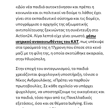
«Δύο νέα παιδιά αυτοκτόνησαν και πρέπει η
κοινωνία και οι πολιτικοί να δούμε τι λάθος έχει
γίνει στο εκπαιδευτικό σύστημα και τις δομές»,
υπογράμμισε ο αρχηγός της αξιωματικής
αντιπολίτευσης ξεκινώντας τη συνέντευξη στο
Action24. Λίγα λεπτά είχε γίνει γνωστό,
μέσω
ιατρικού ανακοινωθέντος του ΚΑΤ
, πως υπέκυψε
στα τραύματά της η 17χρονη που έπεσε στο κενό
μαζί με τη φίλη της, η οποία σκοτώθηκε ακαριαία,
στην Ηλιούπολη.
Στην εποχή του ανταγωνισμού, τα παιδιά
χρειάζονται ψυχολογική υποστήριξη, τόνισε ο
Νίκος Ανδρουλάκης. «Πρέπει να παρθούν
πρωτοβουλίες. Σε κάθε σχολείο να υπάρχει
ψυχολόγος, να υποστηρίζουμε τις οικογένειες και
τα παιδιά, τόσο πριν από τις Πανελλαδικές
εξετάσεις, όσο και σε θέματα bullying. Είναι