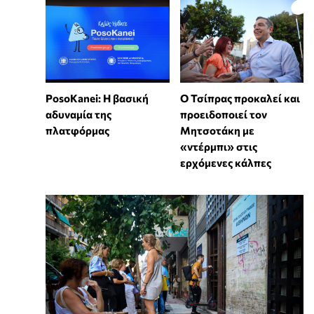
PosoKanei: Η βασική
Ο Τσίπρας προκαλεί και
αδυναμία της
προειδοποιεί τον
πλατφόρμας
Μητσοτάκη με
«ντέρμπι» στις
ερχόμενες κάλπες