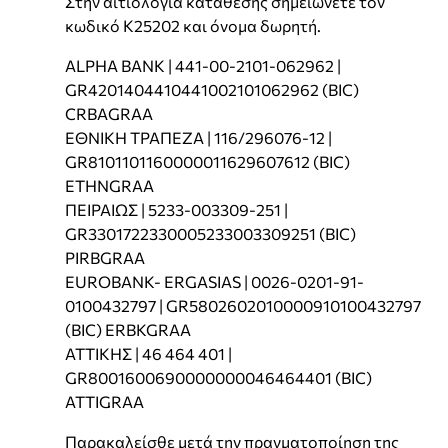
Στην αιτιολογία κατάθεσης σημειώνετε τον
κωδικό Κ25202 και όνομα δωρητή.
ALPHA BANK | 441-00-2101-062962 |
GR4201404410441002101062962 (BIC)
CRBAGRAA
ΕΘΝΙΚΗ ΤΡΑΠΕΖΑ | 116/296076-12 |
GR8101101160000011629607612 (BIC)
ETHNGRAA
ΠΕΙΡΑΙΩΣ | 5233-003309-251 |
GR3301722330005233003309251 (BIC)
PIRBGRAA
EUROBANK- ERGASIAS | 0026-0201-91-
0100432797 | GR5802602010000910100432797
(BIC) ERBKGRAA
ΑΤΤΙΚΗΣ | 46 464 401 |
GR8001600690000000046464401 (BIC)
ATTIGRAA
Παρακαλείσθε μετά την πραγματοποίηση της