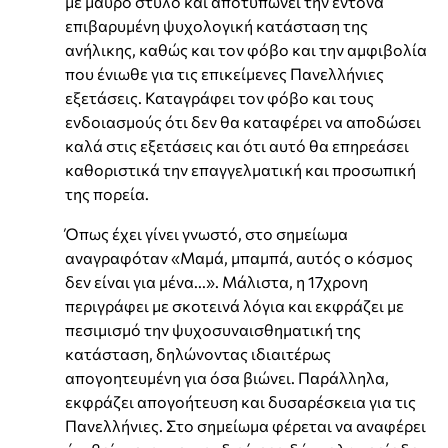
με μαύρο στυλό και αποτυπώνει την έντονα
επιβαρυμένη ψυχολογική κατάσταση της
ανήλικης, καθώς και τον φόβο και την αμφιβολία
που ένιωθε για τις επικείμενες Πανελλήνιες
εξετάσεις. Καταγράφει τον φόβο και τους
ενδοιασμούς ότι δεν θα καταφέρει να αποδώσει
καλά στις εξετάσεις και ότι αυτό θα επηρεάσει
καθοριστικά την επαγγελματική και προσωπική
της πορεία.
Όπως έχει γίνει γνωστό, στο σημείωμα
αναγραφόταν «Μαμά, μπαμπά, αυτός ο κόσμος
δεν είναι για μένα...». Μάλιστα, η 17χρονη
περιγράφει με σκοτεινά λόγια και εκφράζει με
πεσιμισμό την ψυχοσυναισθηματική της
κατάσταση, δηλώνοντας ιδιαιτέρως
απογοητευμένη για όσα βιώνει. Παράλληλα,
εκφράζει απογοήτευση και δυσαρέσκεια για τις
Πανελλήνιες. Στο σημείωμα φέρεται να αναφέρει