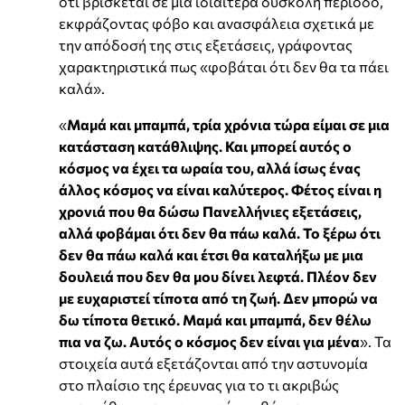
ότι βρίσκεται σε μια ιδιαίτερα δύσκολη περίοδο,
εκφράζοντας φόβο και ανασφάλεια σχετικά με
την απόδοσή της στις εξετάσεις, γράφοντας
χαρακτηριστικά πως «φοβάται ότι δεν θα τα πάει
καλά».
«
Μαμά και μπαμπά, τρία χρόνια τώρα είμαι σε μια
κατάσταση κατάθλιψης. Και μπορεί αυτός ο
κόσμος να έχει τα ωραία του, αλλά ίσως ένας
άλλος κόσμος να είναι καλύτερος. Φέτος είναι η
χρονιά που θα δώσω Πανελλήνιες εξετάσεις,
αλλά φοβάμαι ότι δεν θα πάω καλά. Το ξέρω ότι
δεν θα πάω καλά και έτσι θα καταλήξω με μια
δουλειά που δεν θα μου δίνει λεφτά. Πλέον δεν
με ευχαριστεί τίποτα από τη ζωή. Δεν μπορώ να
δω τίποτα θετικό. Μαμά και μπαμπά, δεν θέλω
πια να ζω. Αυτός ο κόσμος δεν είναι για μένα
». Τα
στοιχεία αυτά εξετάζονται από την αστυνομία
στο πλαίσιο της έρευνας για το τι ακριβώς