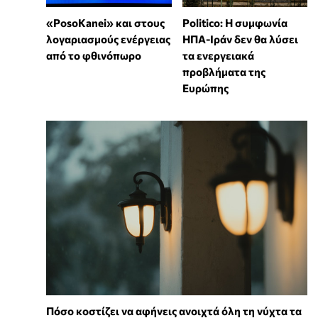
«PosoKanei» και στους
Politico: Η συμφωνία
λογαριασμούς ενέργειας
ΗΠΑ-Ιράν δεν θα λύσει
από το φθινόπωρο
τα ενεργειακά
προβλήματα της
Ευρώπης
Πόσο κοστίζει να αφήνεις ανοιχτά όλη τη νύχτα τα