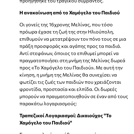
προηγήθηκε του τραγικού συμβάντος.
Η ανακοίνωση από το Χαμόγελο του Παιδιού
Οι γονείς της 16χρονης Μελίνας, που τόσο
πρόωρα έχασε τη ζωή της στην Ηλιούπολη,
επιθυμούν να μετατρέψουν τον πόνο τους σε μια
πράξη προσφοράς και αγάπης προς τα παιδιά.
Αντί στεφάνων, όποιος το επιθυμεί μπορεί να
πραγματοποιήσει στη μνήμη της Μελίνας δωρεά
προς «Το Χαμόγελο του Παιδιού». Με αυτή την
κίνηση, η μνήμη της Μελίνας θα συνεχίσει να
φωτίζει τις ζωές των παιδιών που χρειάζονται
φροντίδα, προστασία και ελπίδα. Οι δωρεές
μπορούν να πραγματοποιηθούν σε έναν από τους
παρακάτω λογαριασμούς:
Τραπεζικοί Λογαριασμοί: Δικαιούχος "Το
Χαμόγελο του Παιδιού"