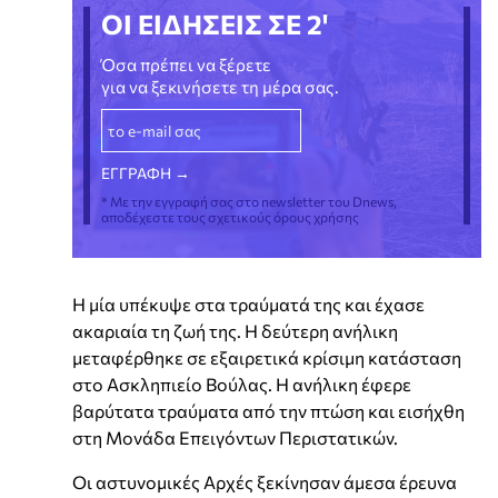
ΟΙ ΕΙΔΗΣΕΙΣ ΣΕ 2'
Όσα πρέπει να ξέρετε
για να ξεκινήσετε τη μέρα σας.
* Με την εγγραφή σας στο newsletter του Dnews,
αποδέχεστε τους σχετικούς όρους χρήσης
Η μία υπέκυψε στα τραύματά της και έχασε
ακαριαία τη ζωή της. Η δεύτερη ανήλικη
μεταφέρθηκε σε εξαιρετικά κρίσιμη κατάσταση
στο Ασκληπιείο Βούλας. Η ανήλικη έφερε
βαρύτατα τραύματα από την πτώση και εισήχθη
στη Μονάδα Επειγόντων Περιστατικών.
Οι αστυνομικές Αρχές ξεκίνησαν άμεσα έρευνα