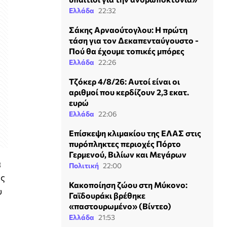
Ελλάδα
22:32
Σάκης Αρναούτογλου: Η πρώτη
τάση για τον Δεκαπενταύγουστο -
Πού θα έχουμε τοπικές μπόρες
Ελλάδα
22:26
Τζόκερ 4/8/26: Αυτοί είναι οι
αριθμοί που κερδίζουν 2,3 εκατ.
ευρώ
Ελλάδα
22:06
Επίσκεψη κλιμακίου της ΕΛΑΣ στις
πυρόπληκτες περιοχές Πόρτο
Γερμενού, Βιλίων και Μεγάρων
α
Πολιτική
22:00
ες
Κακοποίηση ζώου στη Μύκονο:
υ
Γαϊδουράκι βρέθηκε
«παστουρωμένο» (Βίντεο)
Ελλάδα
21:53