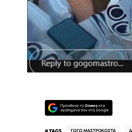
Πρόσθεσε το
Dnews
στα
αγαπημένα σου στη Google
# TAGS
ΓΩΓΩ ΜΑΣΤΡΟΚΩΣΤΑ
Δ