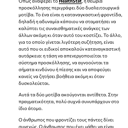
Όπως αναφέρει το
HealthStat
, η θεωρία
προσκόλλησης περιγράφει δύο δυσλειτουργικά
μοτίβα. Το ένα είναι η καταναγκαστική φροντίδα,
δηλαδή η αδυναμία κάποιου να σταματήσει να
καλύπτει τις συναισθηματικές ανάγκες των
άλλων ακόμη κι όταν αυτό του κοστίζει. Το άλλο,
για το οποίο γίνεται λιγότερη συζήτηση, είναι
αυτό που οι ειδικοί αποκαλούν καταναγκαστική
αυτάρκεια: η τάση να απενεργοποιείται το
σύστημα προσκόλλησης, να αγνοούνται τα
σήματα κινδύνου ή πίεσης και να αποφεύγει
κανείς να ζητήσει βοήθεια ακόμη κι όταν
δυσκολεύεται.
Αυτά τα δύο μοτίβα ακούγονται αντίθετα. Στην
πραγματικότητα, πολύ συχνά συνυπάρχουν στο
ίδιο άτομο.
Ο άνθρωπος που φροντίζει τους πάντες δίνει
συνεχώς. Ο άνθρωπος που έχει μάθει να είναι