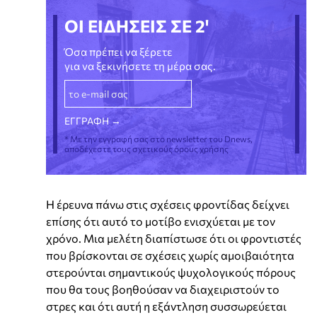
ΟΙ ΕΙΔΗΣΕΙΣ ΣΕ 2'
Όσα πρέπει να ξέρετε
για να ξεκινήσετε τη μέρα σας.
* Με την εγγραφή σας στο newsletter του Dnews,
αποδέχεστε τους σχετικούς όρους χρήσης
Η έρευνα πάνω στις σχέσεις φροντίδας δείχνει
επίσης ότι αυτό το μοτίβο ενισχύεται με τον
χρόνο. Μια μελέτη διαπίστωσε ότι οι φροντιστές
που βρίσκονται σε σχέσεις χωρίς αμοιβαιότητα
στερούνται σημαντικούς ψυχολογικούς πόρους
που θα τους βοηθούσαν να διαχειριστούν το
στρες και ότι αυτή η εξάντληση συσσωρεύεται