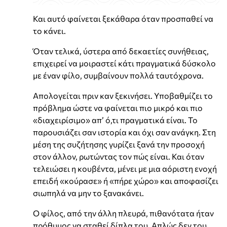
Και αυτό φαίνεται ξεκάθαρα όταν προσπαθεί να
το κάνει.
Όταν τελικά, ύστερα από δεκαετίες συνήθειας,
επιχειρεί να μοιραστεί κάτι πραγματικά δύσκολο
με έναν φίλο, συμβαίνουν πολλά ταυτόχρονα.
Απολογείται πριν καν ξεκινήσει. Υποβαθμίζει το
πρόβλημα ώστε να φαίνεται πιο μικρό και πιο
«διαχειρίσιμο» απ’ ό,τι πραγματικά είναι. Το
παρουσιάζει σαν ιστορία και όχι σαν ανάγκη. Στη
μέση της συζήτησης γυρίζει ξανά την προσοχή
στον άλλον, ρωτώντας τον πώς είναι. Και όταν
τελειώσει η κουβέντα, μένει με μια αόριστη ενοχή
επειδή «κούρασε» ή «πήρε χώρο» και αποφασίζει
σιωπηλά να μην το ξανακάνει.
Ο φίλος, από την άλλη πλευρά, πιθανότατα ήταν
πρόθυμος να σταθεί δίπλα του. Απλώς δεν του