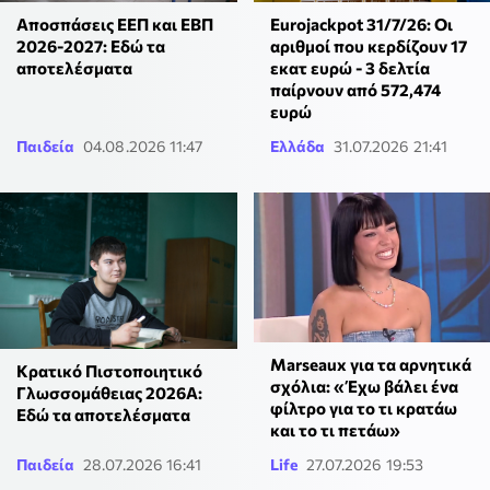
Αποσπάσεις ΕΕΠ και ΕΒΠ
Eurojackpot 31/7/26: Οι
2026-2027: Εδώ τα
αριθμοί που κερδίζουν 17
αποτελέσματα
εκατ ευρώ - 3 δελτία
παίρνουν από 572,474
ευρώ
Παιδεία
04.08.2026 11:47
Ελλάδα
31.07.2026 21:41
Marseaux για τα αρνητικά
Κρατικό Πιστοποιητικό
σχόλια: «Έχω βάλει ένα
Γλωσσομάθειας 2026Α:
φίλτρο για το τι κρατάω
Εδώ τα αποτελέσματα
και το τι πετάω»
Παιδεία
28.07.2026 16:41
Life
27.07.2026 19:53