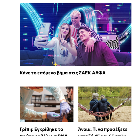
Κάνε το επόμενο βήμα στις ΣΑΕΚ ΑΛΦΑ
Γρίπη: Εγκρίθηκε το
Άνοια: Τι να προσέξετε
πρώτο εμβόλιο mRNA
μεταξύ 45 και 65 ετών