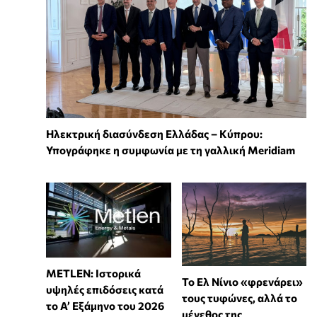
Ηλεκτρική διασύνδεση Ελλάδας – Κύπρου:
Υπογράφηκε η συμφωνία με τη γαλλική Meridiam
METLEN: Ιστορικά
Το Ελ Νίνιο «φρενάρει»
υψηλές επιδόσεις κατά
τους τυφώνες, αλλά το
το Α’ Εξάμηνο του 2026
μέγεθος της