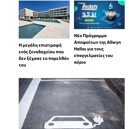
Νέο Πρόγραμμα
Αποφοίτων της Allwyn
Η μεγάλη επιστροφή
Hellas για τους
ενός ξενοδοχείου που
επαγγελματίες του
δεν ξέχασε το παρελθόν
αύριο
του