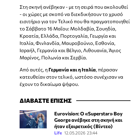
Στη σκηνή ανέβηκαν - με τη σειρά που ακολουθεί
- οι χώρες με σκοπό να διεκδικήσουν το χρυσό
εισιτήριο για τον Τελικό που θα πραγματοποιηθεί
το Σάββατο 16 Μαΐου: Μολδαβία, Σουηδία,
Κροατία, Ελλάδα, Πορτογαλία, Γεωργία και
Ιταλία, Φινλανδία, Μαυροβούνιο, Εσθονία,
Ισραήλ, Γερμανία και Βέλγιο, Λιθουανία, Άγιος
Μαρίνος, Πολωνία και Σερβία.
Από αυτές, η
Γερμανία και η Ιταλία
, πέρασαν
κατευθείαν στον τελικό, ωστόσο συνέχισαν να
έχουν το δικαίωμα ψήφου.
ΔΙΑΒΑΣΤΕ ΕΠΙΣΗΣ
Eurovision: Ο «Superstar» Boy
George ανέβηκε στη σκηνή και
ήταν εξαιρετικός (Βίντεο)
Life
12.05.2026 23:44