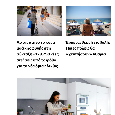
Ασταμάτητο το κύμα
Έρχεται θερμή εισβολή:
μαζικής φυγής στη
Ποιες πόλεις θα
σύνταξη - 129.298 νέες
«χτυπήσουν» 40αρια
αιτήσεις υπό το φόβο
για τα νέα όρια ηλικίας