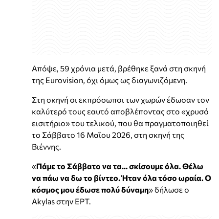
Απόψε, 59 χρόνια μετά, βρέθηκε ξανά στη σκηνή
της Eurovision, όχι όμως ως διαγωνιζόμενη.
Στη σκηνή οι εκπρόσωποι των χωρών έδωσαν τον
καλύτερό τους εαυτό αποβλέποντας στο «χρυσό
εισιτήριο» του τελικού, που θα πραγματοποιηθεί
το Σάββατο 16 Μαΐου 2026, στη σκηνή της
Βιέννης.
«
Πάμε το Σάββατο να τα... σκίσουμε όλα. Θέλω
να πάω να δω το βίντεο. Ήταν όλα τόσο ωραία. Ο
κόσμος μου έδωσε πολύ δύναμη
» δήλωσε ο
Akylas στην ΕΡΤ.