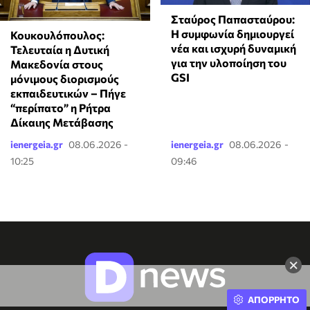
Σταύρος Παπασταύρου:
Η συμφωνία δημιουργεί
Κουκουλόπουλος:
νέα και ισχυρή δυναμική
Τελευταία η Δυτική
για την υλοποίηση του
Μακεδονία στους
GSI
μόνιμους διορισμούς
εκπαιδευτικών – Πήγε
“περίπατο” η Ρήτρα
Δίκαιης Μετάβασης
ienergeia.gr
08.06.2026 -
ienergeia.gr
08.06.2026 -
10:25
09:46
×
ΑΠΟΡΡΗΤΟ