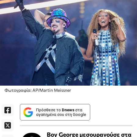
Φωτογραφία: AP/Martin Meissner
Πρόσθεσε το
Dnews
στα
αγαπημένα σου στη Google
Boy George μεσουρανούσε στα