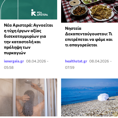
Νέα Αριστερά: Αγνοείται
Νηστεία
η τύχη έργων αξίας
Δεκαπενταύγουστου: Τι
δισεκατομμυρίων για
επιτρέπεται να φάμε και
την καταστολή και
τι απαγορεύεται
πρόληψη των
πυρκαγιών
ienergeia.gr
08.04.2026 -
healthstat.gr
08.04.2026 -
05:58
07:59