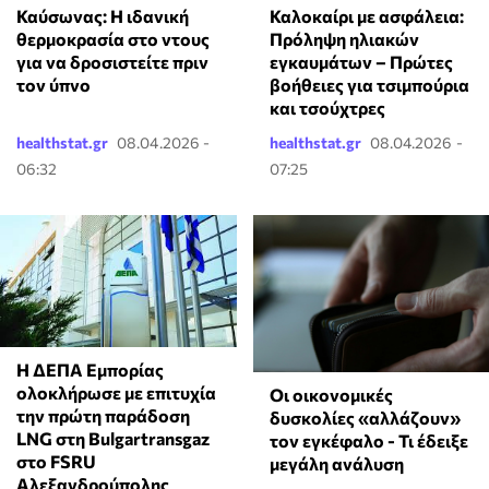
⁠Καύσωνας: Η ιδανική
Καλοκαίρι με ασφάλεια:
θερμοκρασία στο ντους
Πρόληψη ηλιακών
για να δροσιστείτε πριν
εγκαυμάτων – Πρώτες
τον ύπνο
βοήθειες για τσιμπούρια
και τσούχτρες
healthstat.gr
08.04.2026 -
healthstat.gr
08.04.2026 -
06:32
07:25
Η ΔΕΠΑ Εμπορίας
ολοκλήρωσε με επιτυχία
Οι οικονομικές
την πρώτη παράδοση
δυσκολίες «αλλάζουν»
LNG στη Bulgartransgaz
τον εγκέφαλο - Τι έδειξε
στο FSRU
μεγάλη ανάλυση
Αλεξανδρούπολης