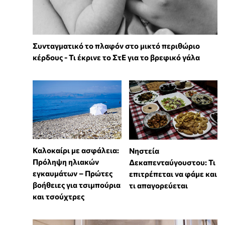
Συνταγματικό το πλαφόν στο μικτό περιθώριο
κέρδους - Τι έκρινε το ΣτΕ για το βρεφικό γάλα
Καλοκαίρι με ασφάλεια:
Νηστεία
Πρόληψη ηλιακών
Δεκαπενταύγουστου: Τι
εγκαυμάτων – Πρώτες
επιτρέπεται να φάμε και
βοήθειες για τσιμπούρια
τι απαγορεύεται
και τσούχτρες