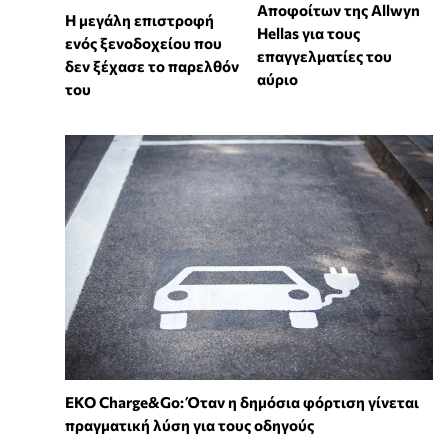
Αποφοίτων της Allwyn
Η μεγάλη επιστροφή
Hellas για τους
ενός ξενοδοχείου που
επαγγελματίες του
δεν ξέχασε το παρελθόν
αύριο
του
EKO Charge&Go: Όταν η δημόσια φόρτιση γίνεται
πραγματική λύση για τους οδηγούς