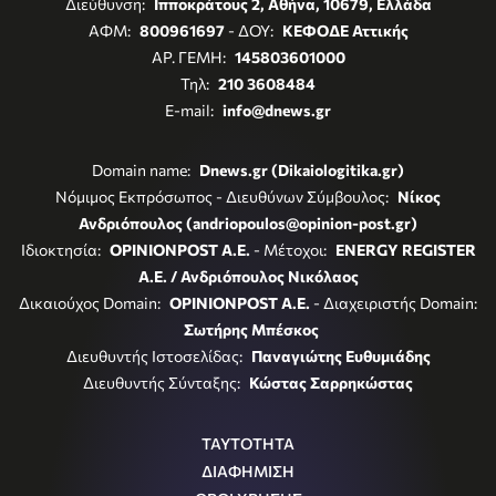
Διεύθυνση:
Ιπποκράτους 2, Αθήνα, 10679, Ελλάδα
ΑΦΜ:
800961697
- ΔΟΥ:
ΚΕΦΟΔΕ Αττικής
ΑΡ. ΓΕΜΗ:
145803601000
Τηλ:
210 3608484
E-mail:
info@dnews.gr
Domain name:
Dnews.gr (Dikaiologitika.gr)
Νόμιμος Εκπρόσωπος - Διευθύνων Σύμβουλος:
Νίκος
Ανδριόπουλος (andriopoulos@opinion-post.gr)
Ιδιοκτησία:
OPINIONPOST A.E.
- Μέτοχοι:
ENERGY REGISTER
Α.Ε. / Ανδριόπουλος Νικόλαος
Δικαιούχος Domain:
OPINIONPOST A.E.
- Διαχειριστής Domain:
Σωτήρης Μπέσκος
Διευθυντής Ιστοσελίδας:
Παναγιώτης Ευθυμιάδης
Διευθυντής Σύνταξης:
Κώστας Σαρρηκώστας
ΤΑΥΤΟΤΗΤΑ
ΔΙΑΦΗΜΙΣΗ