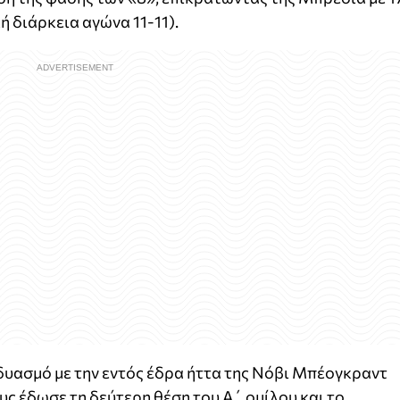
κή διάρκεια αγώνα 11-11).
δυασμό με την εντός έδρα ήττα της Νόβι Μπέογκραντ
υς έδωσε τη δεύτερη θέση του Α΄ ομίλου και το