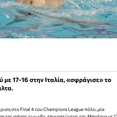
 με 17-16 στην Ιταλία, «σφράγισε» το
άλτα.
ιση στο Final 4 του Champions League πόλο, μία
η της φάσης των «8», επικρατώντας της Μπρέσια με 1