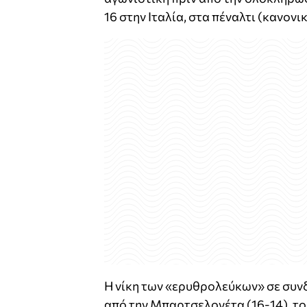
16 στην Ιταλία, στα πέναλτι (κανονι
Η νίκη των «ερυθρολεύκων» σε συν
από την Μπαρτσελονέτα (16-14), το