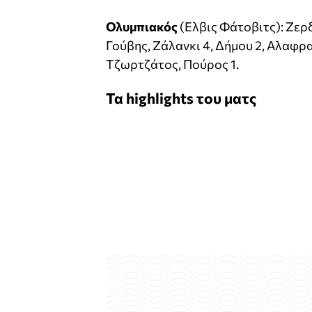
Ολυμπιακός
(Ελβις Φάτοβιτς): Ζερδ
Γούβης, Ζάλανκι 4, Δήμου 2, Αλαφρα
Τζωρτζάτος, Πούρος 1.
Τα highlights του ματς