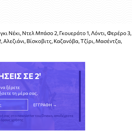
ι Νέκι, Ντελ Μπάσο 2, Γκουεράτο 1, Λόντι, Φερέρο 3,
, Αλεζιάνι, Βίσκοβιτς, Καζανόβα, Τζίρι, Μασέντζα,
ΗΣΕΙΣ ΣΕ 2'
να ξέρετε
νήσετε τη μέρα σας.
φή σας στο newsletter του Dnews, αποδέχεστε
ς όρους χρήσης