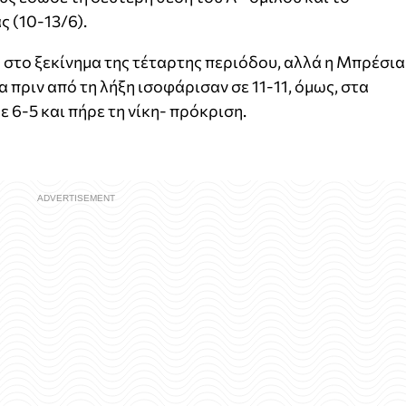
ς (10-13/6).
 στο ξεκίνημα της τέταρτης περιόδου, αλλά η Μπρέσια
α πριν από τη λήξη ισοφάρισαν σε 11-11, όμως, στα
 6-5 και πήρε τη νίκη- πρόκριση.