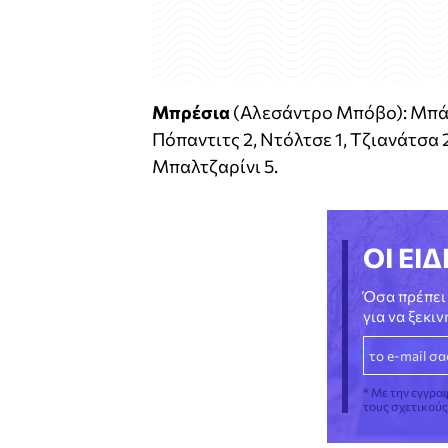
Μπρέσια
(Αλεσάντρο Μπόβο): Μπάγκ
Πόπαντιτς 2, Ντόλτσε 1, Τζιανάτσα 2
Μπαλτζαρίνι 5.
ΟΙ ΕΙΔ
Όσα πρέπει 
για να ξεκι
* Με την εγγρα
τους σχετικού