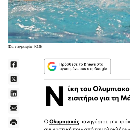
Φωτογραφία: ΚΟΕ
Πρόσθεσε το
Dnews
στα
αγαπημένα σου στη Google
Ν
ίκη του Ολυμπιακού
εισιτήριο για τη Μ
Ο
Ολυμπιακός
πανηγύρισε την πρόκρ
αγωνιστική πριν από την ολοκλήρωσ