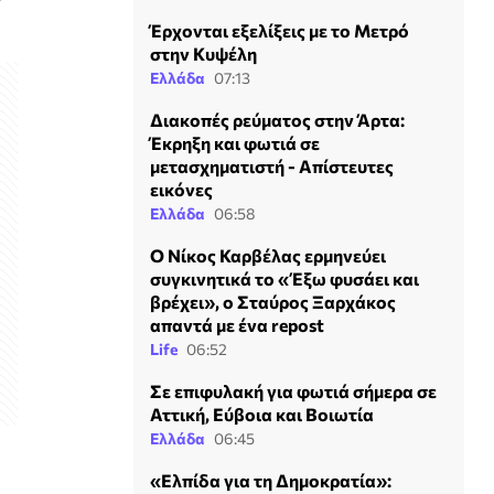
Έρχονται εξελίξεις με το Μετρό
στην Κυψέλη
Ελλάδα
07:13
Διακοπές ρεύματος στην Άρτα:
Έκρηξη και φωτιά σε
μετασχηματιστή - Απίστευτες
εικόνες
Ελλάδα
06:58
Ο Νίκος Καρβέλας ερμηνεύει
συγκινητικά το «Έξω φυσάει και
βρέχει», ο Σταύρος Ξαρχάκος
απαντά με ένα repost
Life
06:52
Σε επιφυλακή για φωτιά σήμερα σε
Αττική, Εύβοια και Βοιωτία
Ελλάδα
06:45
«Ελπίδα για τη Δημοκρατία»: