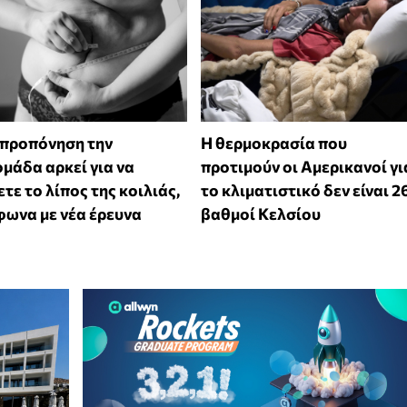
 προπόνηση την
Η θερμοκρασία που
μάδα αρκεί για να
προτιμούν οι Αμερικανοί γι
τε το λίπος της κοιλιάς,
το κλιματιστικό δεν είναι 2
ωνα με νέα έρευνα
βαθμοί Κελσίου