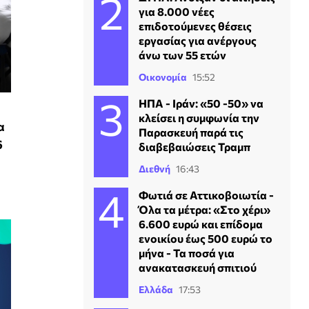
για 8.000 νέες
επιδοτούμενες θέσεις
εργασίας για ανέργους
άνω των 55 ετών
Οικονομία
15:52
ΗΠΑ - Ιράν: «50 -50» να
κλείσει η συμφωνία την
α
Παρασκευή παρά τις
6
διαβεβαιώσεις Τραμπ
Διεθνή
16:43
Φωτιά σε Αττικοβοιωτία -
Όλα τα μέτρα: «Στο χέρι»
6.600 ευρώ και επίδομα
ενοικίου έως 500 ευρώ το
μήνα - Τα ποσά για
ανακατασκευή σπιτιού
Ελλάδα
17:53