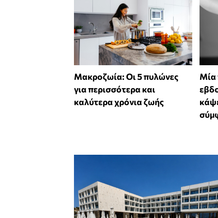
Mακροζωία: Οι 5 πυλώνες
Μία
για περισσότερα και
εβδο
καλύτερα χρόνια ζωής
κάψε
σύμφ