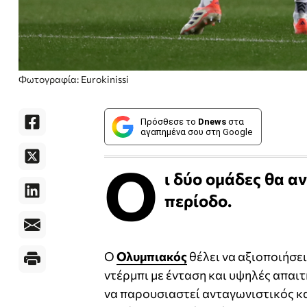
Φωτογραφία: Eurokinissi
Πρόσθεσε το
Dnews
στα
αγαπημένα σου στη Google
Ο
ι δύο ομάδες θα α
περίοδο.
Ο
Ολυμπιακός
θέλει να αξιοποιήσει
ντέρμπι με ένταση και υψηλές απαιτ
να παρουσιαστεί ανταγωνιστικός και