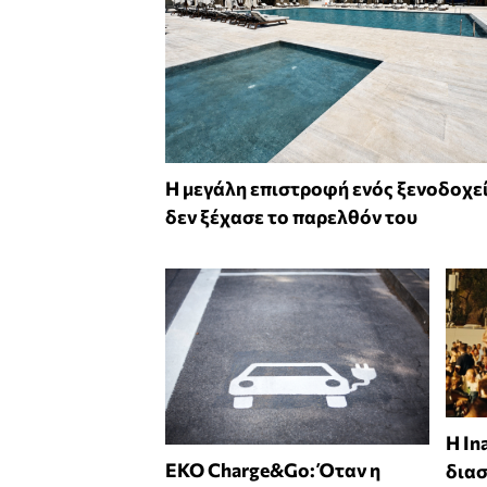
Η μεγάλη επιστροφή ενός ξενοδοχε
δεν ξέχασε το παρελθόν του
Η In
EKO Charge&Go: Όταν η
δια