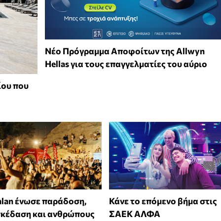
Νέο Πρόγραμμα Αποφοίτων της Allwyn
Hellas για τους επαγγελματίες του αύριο
ίου που
alan ένωσε παράδοση,
Κάνε το επόμενο βήμα στις
σκέδαση και ανθρώπους
ΣΑΕΚ ΑΛΦΑ