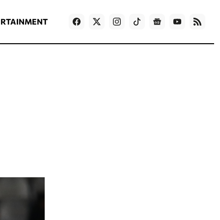
ΡΟΗ ΕΙΔΗΣΕΩΝ
T
NEWS IN ENGLISH
Games
ERTAINMENT