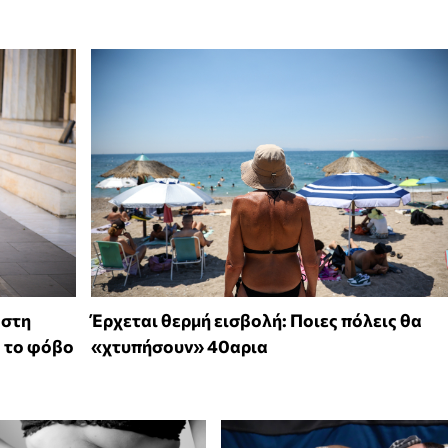
 στη
Έρχεται θερμή εισβολή: Ποιες πόλεις θα
ό το φόβο
«χτυπήσουν» 40αρια