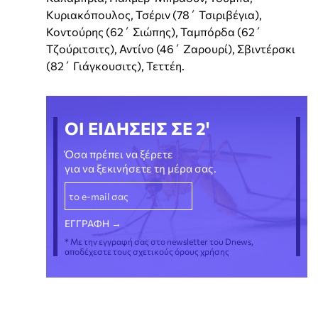
Κυριακόπουλος, Τσέριν (78΄ Τσιριβέγια),
Κοντούρης (62΄ Σιώπης), Ταμπόρδα (62΄
Τζούριτσιτς), Αντίνο (46΄ Ζαρουρί), Σβιντέρσκι
(82΄ Γιάγκουσιτς), Τεττέη.
ΟΙ ΕΙΔΗΣΕΙΣ ΣΕ 2'
Όσα πρέπει να ξέρετε
για να ξεκινήσετε τη μέρα σας.
* Με την εγγραφή σας στο newsletter του Dnews,
αποδέχεστε τους σχετικούς όρους χρήσης