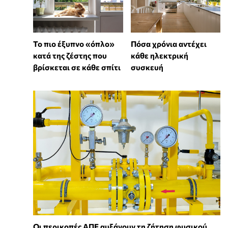
Πόσα χρόνια αντέχει
To πιο έξυπνο «όπλο»
κάθε ηλεκτρική
κατά της ζέστης που
συσκευή
βρίσκεται σε κάθε σπίτι
Οι περικοπές ΑΠΕ αυξάνουν τη ζήτηση φυσικού