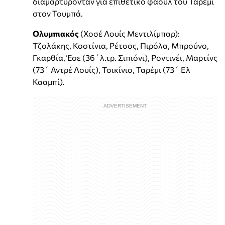
διαμαρτύρονταν για επιθετικό φάουλ του Ταρέμι
στον Τουμπά.
Ολυμπιακός
(Χοσέ Λουίς Μεντιλίμπαρ):
Τζολάκης, Κοστίνια, Ρέτσος, Πιρόλα, Μπρούνο,
Γκαρθία, Έσε (36΄λ.τρ. Σιπιόνι), Ροντινέι, Μαρτίνς
(73΄ Αντρέ Λουίς), Τσικίνιο, Ταρέμι (73΄ Ελ
Κααμπί).