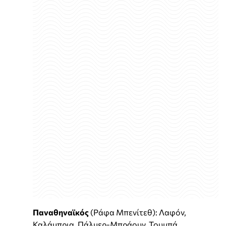
Παναθηναϊκός
(Ράφα Μπενίτεθ): Λαφόν,
Καλάμπρια, Πάλμερ-Μπράουν, Τουμπά,