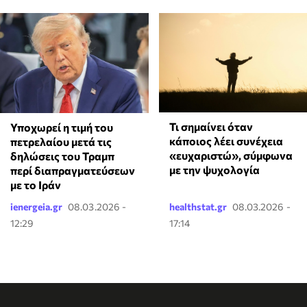
Τι σημαίνει όταν
Υποχωρεί η τιμή του
κάποιος λέει συνέχεια
πετρελαίου μετά τις
«ευχαριστώ», σύμφωνα
δηλώσεις του Τραμπ
με την ψυχολογία
περί διαπραγματεύσεων
με το Ιράν
ienergeia.gr
08.03.2026 -
healthstat.gr
08.03.2026 -
12:29
17:14