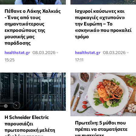
Πέθανε ο Λάκης Χαλκιάς
Ισχυροί καύσωνες και
- Ένας από τους
πυρκαγιές «χτυπούν»
σημαντικότερους
την Ευρώπη – Το
εκπροσώπους της
«σκηνικό» που προκαλεί
μουσικής μας
τρόμο
παράδοσης
healthstat.gr
08.03.2026 -
healthstat.gr
08.03.2026 -
15:25
17:11
Η Schneider Electric
Πρωτεΐνη: 5 μύθοι που
παρουσιάζει
πρέπει να σταματήσετε
πρωτοποριακή μελέτη
να πιστεύετε