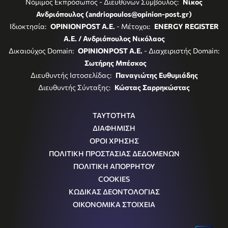
Νόμιμος Εκπρόσωπος - Διευθύνων Σύμβουλος:
Νίκος
Ανδριόπουλος (andriopoulos@opinion-post.gr)
Ιδιοκτησία:
OPINIONPOST A.E.
- Μέτοχοι:
ENERGY REGISTER
Α.Ε. / Ανδριόπουλος Νικόλαος
Δικαιούχος Domain:
OPINIONPOST A.E.
- Διαχειριστής Domain:
Σωτήρης Μπέσκος
Διευθυντής Ιστοσελίδας:
Παναγιώτης Ευθυμιάδης
Διευθυντής Σύνταξης:
Κώστας Σαρρηκώστας
ΤΑΥΤΟΤΗΤΑ
ΔΙΑΦΗΜΙΣΗ
ΟΡΟΙ ΧΡΗΣΗΣ
ΠΟΛΙΤΙΚΗ ΠΡΟΣΤΑΣΙΑΣ ΔΕΔΟΜΕΝΩΝ
ΠΟΛΙΤΙΚΗ ΑΠΟΡΡΗΤΟΥ
COOKIES
ΚΩΔΙΚΑΣ ΔΕΟΝΤΟΛΟΓΙΑΣ
ΟΙΚΟΝΟΜΙΚΑ ΣΤΟΙΧΕΙΑ