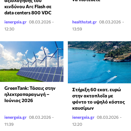
αξιολόγησης του
κινδύνου Arc Flash σε
data centers 800 VDC
ienergeia.gr
08.03.2026 -
healthstat.gr
08.03.2026 -
12:30
13:59
GreenTank: Τάσεις στην
Στήριξη 60 εκατ. ευρώ
ηλεκτροπαραγωγή –
στην ακτοπλοΐα με
Ιούνιος 2026
φόντο το υψηλό κόστος
καυσίμων
ienergeia.gr
08.03.2026 -
ienergeia.gr
08.03.2026 -
11:39
12:20