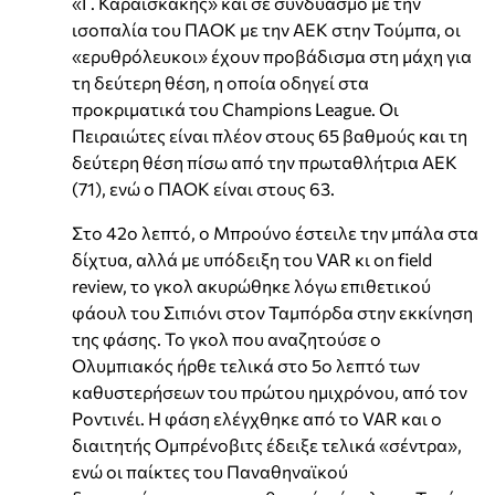
«Γ. Καραϊσκάκης» και σε συνδυασμό με την
ισοπαλία του ΠΑΟΚ με την ΑΕΚ στην Τούμπα, οι
«ερυθρόλευκοι» έχουν προβάδισμα στη μάχη για
τη δεύτερη θέση, η οποία οδηγεί στα
προκριματικά του Champions League. Οι
Πειραιώτες είναι πλέον στους 65 βαθμούς και τη
δεύτερη θέση πίσω από την πρωταθλήτρια ΑΕΚ
(71), ενώ ο ΠΑΟΚ είναι στους 63.
Στο 42ο λεπτό, ο Μπρούνο έστειλε την μπάλα στα
δίχτυα, αλλά με υπόδειξη του VAR κι on field
review, το γκολ ακυρώθηκε λόγω επιθετικού
φάουλ του Σιπιόνι στον Ταμπόρδα στην εκκίνηση
της φάσης. Το γκολ που αναζητούσε ο
Ολυμπιακός ήρθε τελικά στο 5ο λεπτό των
καθυστερήσεων του πρώτου ημιχρόνου, από τον
Ροντινέι. Η φάση ελέγχθηκε από το VAR και ο
διαιτητής Ομπρένοβιτς έδειξε τελικά «σέντρα»,
ενώ οι παίκτες του Παναθηναϊκού