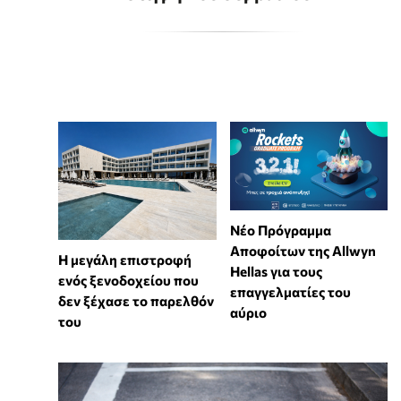
Νέο Πρόγραμμα
Αποφοίτων της Allwyn
Η μεγάλη επιστροφή
Hellas για τους
ενός ξενοδοχείου που
επαγγελματίες του
δεν ξέχασε το παρελθόν
αύριο
του