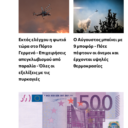
Εκτός ελέγχου η φωτιά
Ο Αύγουστος μπαίνει με
τώρα στο Πόρτο
9 μποφόρ - Πότε
Γερμενό - Επιχειρήσεις
πέφτουν οι άνεμοι και
απεγκλωβισμού από
έρχονται υψηλές
παραλία - Όλες οι
θερμοκρασίες
εξελίξεις με τις
πυρκαγιές