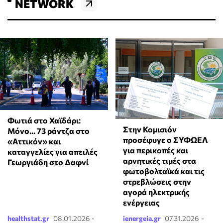
NETWORK
Φωτιά στο Χαϊδάρι:
Στην Κομισιόν
Μόνο... 73 ράντζα στο
προσέφυγε ο ΣΥΦΩΕΛ
«Αττικόν» και
για περικοπές και
καταγγελίες για απειλές
αρνητικές τιμές στα
Γεωργιάδη στο Δαφνί
φωτοβολταϊκά και τις
στρεβλώσεις στην
αγορά ηλεκτρικής
ενέργειας
healthstat.gr
08.01.2026 -
ienergeia.gr
07.31.2026 -