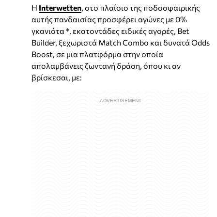
Η
Interwetten
, στο πλαίσιο της ποδοσφαιρικής
αυτής πανδαισίας προσφέρει αγώνες με 0%
γκανιότα *, εκατοντάδες ειδικές αγορές, Bet
Builder, ξεχωριστά Match Combo και δυνατά Odds
Boost, σε μια πλατφόρμα στην οποία
απολαμβάνεις ζωντανή δράση, όπου κι αν
βρίσκεσαι, με: