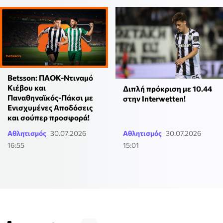
Betsson: ΠΑΟΚ-Ντιναμό
Κιέβου και
Διπλή πρόκριση με 10.44
Παναθηναϊκός-Πάκσι με
στην Interwetten!
Ενισχυμένες Αποδόσεις
και σούπερ προσφορά!
Αθλητισμός
30.07.2026
Αθλητισμός
30.07.2026
16:55
15:01