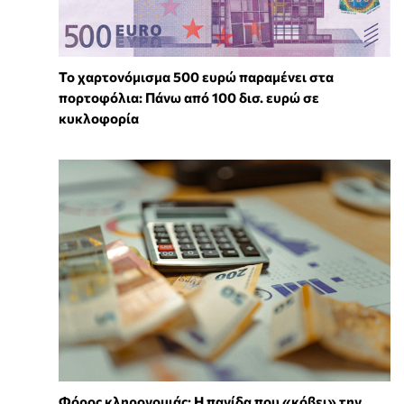
Το χαρτονόμισμα 500 ευρώ παραμένει στα
πορτοφόλια: Πάνω από 100 δισ. ευρώ σε
κυκλοφορία
Φόρος κληρονομιάς: Η παγίδα που «κόβει» την