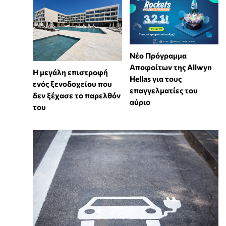
Νέο Πρόγραμμα
Αποφοίτων της Allwyn
Η μεγάλη επιστροφή
Hellas για τους
ενός ξενοδοχείου που
επαγγελματίες του
δεν ξέχασε το παρελθόν
αύριο
του