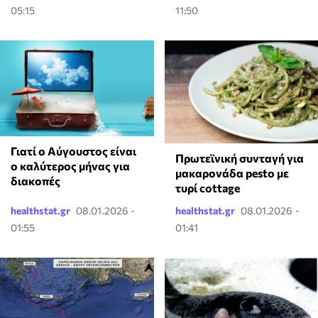
05:15
11:50
Γιατί ο Αύγουστος είναι
Πρωτεϊνική συνταγή για
ο καλύτερος μήνας για
μακαρονάδα pesto με
διακοπές
τυρί cottage
healthstat.gr
08.01.2026 -
healthstat.gr
08.01.2026 -
01:55
01:41