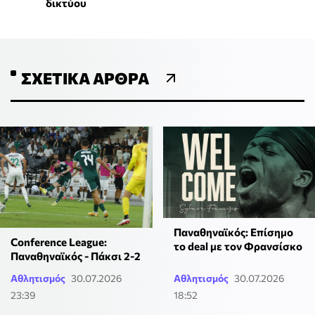
δικτύου
ΣΧΕΤΙΚΆ ΆΡΘΡΑ
Παναθηναϊκός: Επίσημο
Conference League:
το deal με τον Φρανσίσκο
Παναθηναϊκός - Πάκσι 2-2
Αθλητισμός
30.07.2026
Αθλητισμός
30.07.2026
23:39
18:52