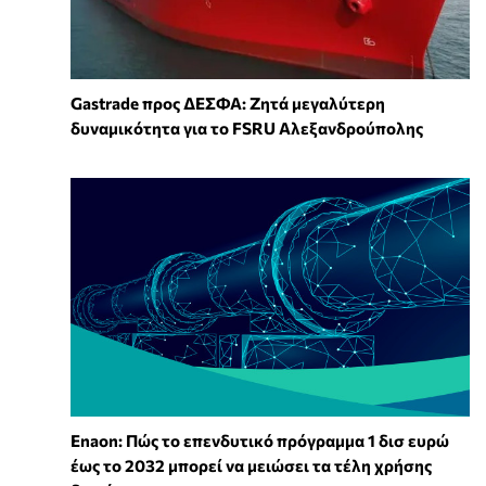
Gastrade προς ΔΕΣΦΑ: Ζητά μεγαλύτερη
δυναμικότητα για το FSRU Αλεξανδρούπολης
Enaon: Πώς το επενδυτικό πρόγραμμα 1 δισ ευρώ
έως το 2032 μπορεί να μειώσει τα τέλη χρήσης