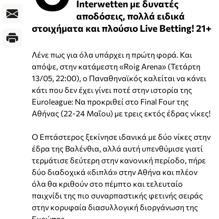
Interwetten με δυνατές
αποδόσεις, πολλά ειδικά
στοιχήματα και πλούσιο Live Betting! 21+
Λένε πως για όλα υπάρχει η πρώτη φορά. Και
απόψε, στην κατάμεστη «Roig Arena» (Τετάρτη
13/05, 22:00), ο Παναθηναϊκός καλείται να κάνει
κάτι που δεν έχει γίνει ποτέ στην ιστορία της
Euroleague: Να προκριθεί στο Final Four της
Αθήνας (22-24 Μαΐου) με τρεις εκτός έδρας νίκες!
Ο Επτάστερος ξεκίνησε ιδανικά με δύο νίκες στην
έδρα της Βαλένθια, αλλά αυτή υπενθύμισε γιατί
τερμάτισε δεύτερη στην κανονική περίοδο, πήρε
δύο διαδοχικά «διπλά» στην Αθήνα και πλέον
όλα θα κριθούν στο πέμπτο και τελευταίο
παιχνίδι της πιο συναρπαστικής φετινής σειράς
στην κορυφαία διασυλλογική διοργάνωση της
Ευρώπης.