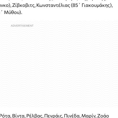
κο), Ζίβκοβιτς, Κωνσταντέλιας (85΄ Γιακουμάκης),
4΄ Μύθου).
ότα, Βίντα, Ρέλβας, Πενράις, Πινέδα, Μαρίν, Ζοάο