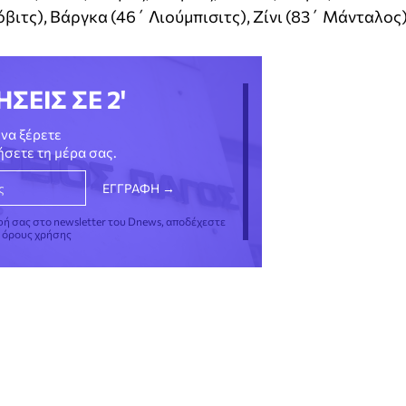
όβιτς), Βάργκα (46΄ Λιούμπισιτς), Ζίνι (83΄ Μάνταλος)
ΗΣΕΙΣ ΣΕ 2'
να ξέρετε
νήσετε τη μέρα σας.
φή σας στο newsletter του Dnews, αποδέχεστε
ς όρους χρήσης