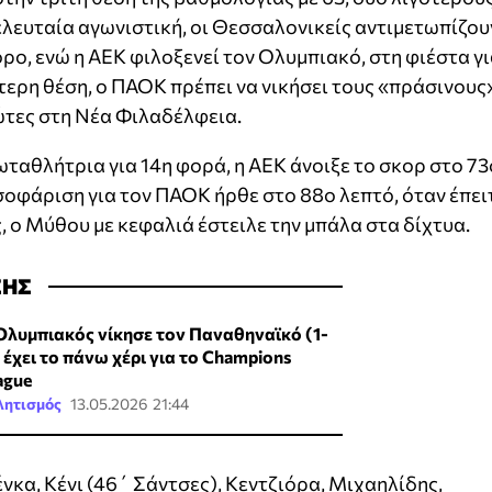
λευταία αγωνιστική, οι Θεσσαλονικείς αντιμετωπίζου
ο, ενώ η ΑΕΚ φιλοξενεί τον Ολυμπιακό, στη φιέστα γ
ύτερη θέση, ο ΠΑΟΚ πρέπει να νικήσει τους «πράσινους
ιώτες στη Νέα Φιλαδέλφεια.
ταθλήτρια για 14η φορά, η ΑΕΚ άνοιξε το σκορ στο 73
ισοφάριση για τον ΠΑΟΚ ήρθε στο 88ο λεπτό, όταν έπει
, ο Μύθου με κεφαλιά έστειλε την μπάλα στα δίχτυα.
ΣΗΣ
Ολυμπιακός νίκησε τον Παναθηναϊκό (1-
, έχει το πάνω χέρι για το Champions
ague
λητισμός
13.05.2026 21:44
κα, Κένι (46΄ Σάντσες), Κεντζιόρα, Μιχαηλίδης,