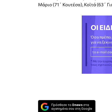
Μάριο (71΄ Κουτέσα), Κοϊτά (63΄ Γι
ΟΙ ΕΙΔ
Όσα πρέπει 
για να ξεκι
* Με την εγγρα
τους σχετικού
Πρόσθεσε το
Dnews
στα
αγαπημένα σου στη Google