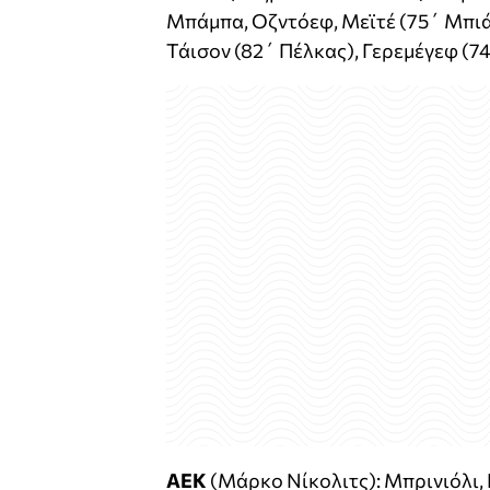
Μπάμπα, Οζντόεφ, Μεϊτέ (75΄ Μπιάν
Τάισον (82΄ Πέλκας), Γερεμέγεφ (7
ΑΕΚ
(Μάρκο Νίκολιτς): Μπρινιόλι, Ρ