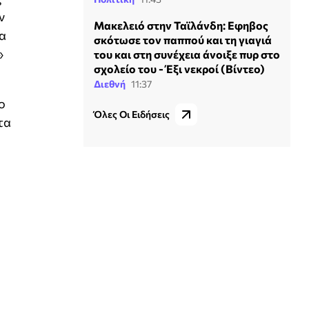
ν
Μακελειό στην Ταϊλάνδη: Εφηβος
ια
σκότωσε τον παππού και τη γιαγιά
»
του και στη συνέχεια άνοιξε πυρ στο
σχολείο του - Έξι νεκροί (Βίντεο)
Διεθνή
11:37
ο
Όλες Οι Ειδήσεις
τα