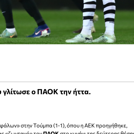
υ γλίτωσε ο ΠΑΟΚ την ήττα.
εφάλων» στην Τούμπα (1-1), όπου η ΑΕΚ προηγήθηκε,
ας «ζωντανό» τον
ΠΑΟΚ
στο κυνήγι της δεύτερης θέση