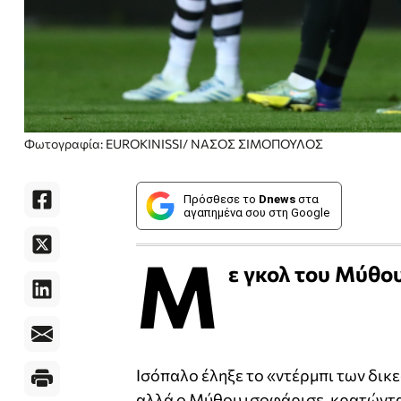
Φωτογραφία: EUROKINISSI/ ΝΑΣΟΣ ΣΙΜΟΠΟΥΛΟΣ
Πρόσθεσε το
Dnews
στα
αγαπημένα σου στη Google
Μ
ε γκολ του Μύθο
Ισόπαλο έληξε το «ντέρμπι των δικ
αλλά ο Μύθου ισοφάρισε, κρατώντ