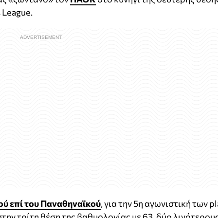
 League.
ού επί του Παναθηναϊκού
, για την 5η αγωνιστική των pl
 στην τρίτη θέση της βαθμολογίας με 63, δύο λιγότερου