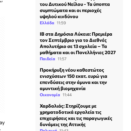
του Δυτικού Νείλου - Τα ύποπτα
συμπτώματα και οι περιοχές
υψηλού κινδύνου
Ελλάδα
11:59
IB στα Δημόσια Λύκεια: Πρεμιέρα
τον Σεπτέμβριο για το Διεθνές
Απολυτήριο σε 13 σχολεία – Τα
μαθήματα και οι Πανελλήνιες 2027
Παιδεία
11:57
Προκήρυξη νέου καθεστώτος
ενισχύσεων 150 εκατ. ευρώ για
επενδύσεις στην άμυνα και την
αμυντική βιομηχανία
Οικονομία
11:44
Χαρδαλιάς: Στηρίζουμε με
χρηματοδοτικά εργαλεία τις
επιχειρήσεις και τις παραγωγικές
ay
δυνάμεις της Αττικής
ς
Πολιτική
11:43