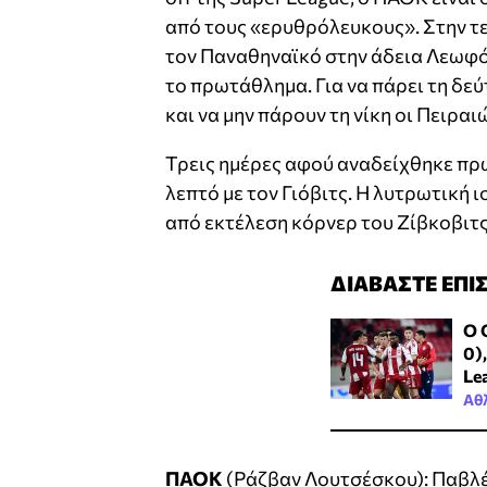
από τους «ερυθρόλευκους». Στην τε
τον Παναθηναϊκό στην άδεια Λεωφόρ
το πρωτάθλημα. Για να πάρει τη δε
και να μην πάρουν τη νίκη οι Πειρα
Τρεις ημέρες αφού αναδείχθηκε πρω
λεπτό με τον Γιόβιτς. Η λυτρωτική 
από εκτέλεση κόρνερ του Ζίβκοβιτς
ΔΙΑΒΑΣΤΕ ΕΠΙ
Ο 
0)
Le
Αθ
ΠΑΟΚ
(Ράζβαν Λουτσέσκου): Παβλέν