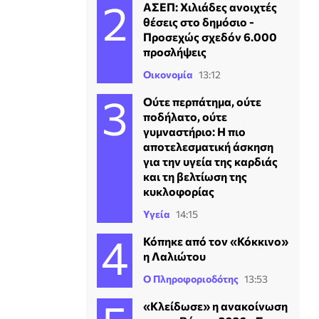
ΑΣΕΠ: Χιλιάδες ανοιχτές
θέσεις στο δημόσιο -
Προσεχώς σχεδόν 6.000
προσλήψεις
Οικονομία
13:12
Ούτε περπάτημα, ούτε
ποδήλατο, ούτε
γυμναστήριο: Η πιο
αποτελεσματική άσκηση
για την υγεία της καρδιάς
και τη βελτίωση της
κυκλοφορίας
Υγεία
14:15
Κόπηκε από τον «Κόκκινο»
η Λαλιώτου
Ο Πληροφοριοδότης
13:53
«Κλείδωσε» η ανακοίνωση