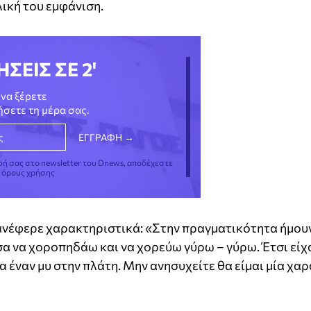
λική του εμφάνιση.
ΗΣΕΙΣ ΣΕ 2'
να ξέρετε
νήσετε τη μέρα σας.
φή σας στο newsletter του Dnews, αποδέχεστε
ς όρους χρήσης
νέφερε χαρακτηριστικά: «Στην πραγματικότητα ήμου
α να χοροπηδάω και να χορεύω γύρω – γύρω. Έτσι είχ
 έναν μυ στην πλάτη. Μην ανησυχείτε θα είμαι μία χαρ