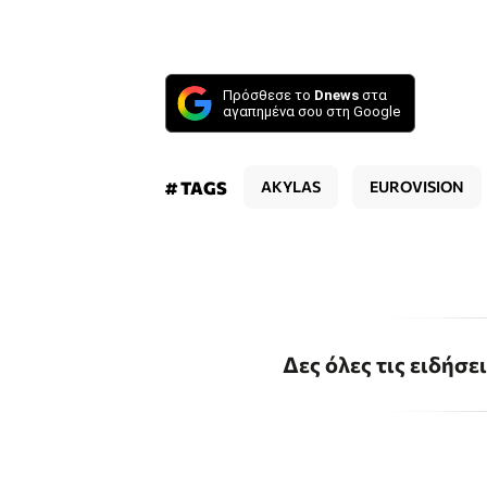
Πρόσθεσε το
Dnews
στα
αγαπημένα σου στη Google
# TAGS
AKYLAS
EUROVISION
Δες όλες τις ειδήσε