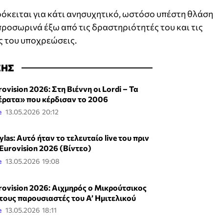
ρόκειται για κάτι ανησυχητικό, ωστόσο υπέστη θλάση
προσωρινά έξω από τις δραστηριότητές του και τις
 του υποχρεώσεις.
ΣΗΣ
ovision 2026: Στη Βιέννη οι Lordi – Τα
έρατα» που κέρδισαν το 2006
e
13.05.2026 20:12
las: Αυτό ήταν το τελευταίο live του πριν
 Eurovision 2026 (Βίντεο)
e
13.05.2026 19:08
rovision 2026: Αιχμηρός ο Μικρούτσικος
 τους παρουσιαστές του Α’ Ημιτελικού
e
13.05.2026 18:11