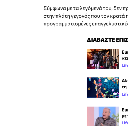
Σύμφωνα με τα λεγόμενά του, δεν π
στην πλάτη γεγονός που τον κρατά 
προγραμματισμένες επαγγελματικές
ΔΙΑΒΑΣΤΕ ΕΠΙ
Eur
«τ
Lif
Aky
τη
Lif
Eu
με
Lif