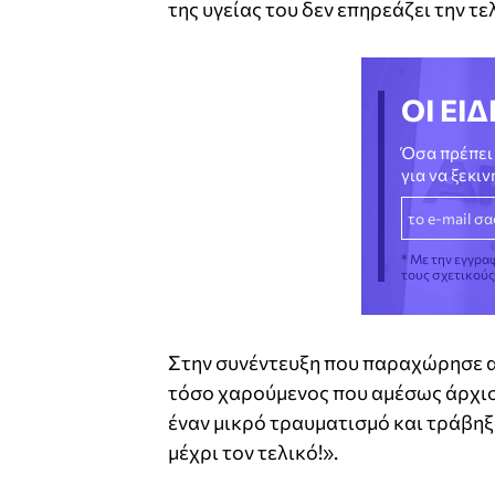
της υγείας του δεν επηρεάζει την τε
ΟΙ ΕΙΔ
Όσα πρέπει 
για να ξεκι
* Με την εγγρα
τους σχετικού
Στην συνέντευξη που παραχώρησε α
τόσο χαρούμενος που αμέσως άρχισ
έναν μικρό τραυματισμό και τράβηξα
μέχρι τον τελικό!».