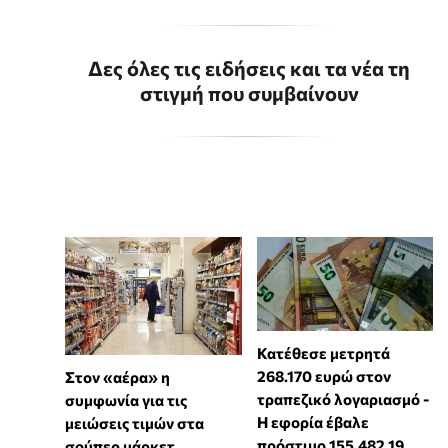
Δες όλες τις ειδήσεις και τα νέα τη
στιγμή που συμβαίνουν
Κατέθεσε μετρητά
268.170 ευρώ στον
Στον «αέρα» η
τραπεζικό λογαριασμό -
συμφωνία για τις
Η εφορία έβαλε
μειώσεις τιμών στα
πρόστιμο 155.482,19
σούπερ μάρκετ