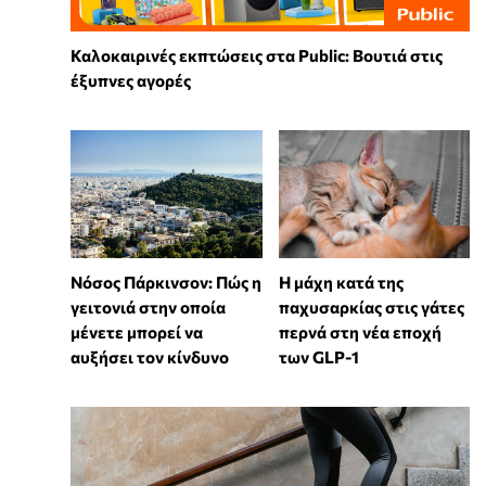
Καλοκαιρινές εκπτώσεις στα Public: Βουτιά στις
έξυπνες αγορές
Νόσος Πάρκινσον: Πώς η
Η μάχη κατά της
γειτονιά στην οποία
παχυσαρκίας στις γάτες
μένετε μπορεί να
περνά στη νέα εποχή
αυξήσει τον κίνδυνο
των GLP-1