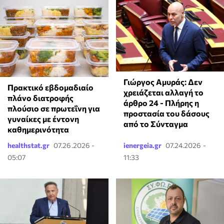
Γιώργος Αμυράς: Δεν
Πρακτικό εβδομαδιαίο
χρειάζεται αλλαγή το
πλάνο διατροφής
άρθρο 24 - Πλήρης η
πλούσιο σε πρωτεΐνη για
προστασία του δάσους
γυναίκες με έντονη
από το Σύνταγμα
καθημερινότητα
healthstat.gr
07.26.2026 -
ienergeia.gr
07.24.2026 -
05:07
11:33