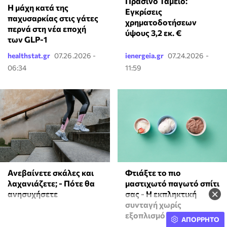
Πράσινο Ταμείο:
Η μάχη κατά της
Εγκρίσεις
παχυσαρκίας στις γάτες
χρηματοδοτήσεων
περνά στη νέα εποχή
ύψους 3,2 εκ. €
των GLP-1
healthstat.gr
07.26.2026 -
ienergeia.gr
07.24.2026 -
06:34
11:59
Ανεβαίνετε σκάλες και
Φτιάξτε το πιο
λαχανιάζετε; - Πότε θα
μαστιχωτό παγωτό σπίτι
×
ανησυχήσετε
σας - Η εκπληκτική
συνταγή χωρίς
εξοπλισμό
ΑΠΟΡΡΗΤΟ