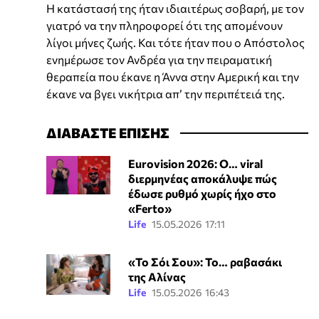
Η κατάστασή της ήταν ιδιαιτέρως σοβαρή, με τον
γιατρό να την πληροφορεί ότι της απομένουν
λίγοι μήνες ζωής. Και τότε ήταν που ο Απόστολος
ενημέρωσε τον Ανδρέα για την πειραματική
θεραπεία που έκανε η Άννα στην Αμερική και την
έκανε να βγει νικήτρια απ’ την περιπέτειά της.
ΔΙΑΒΑΣΤΕ ΕΠΙΣΗΣ
Eurovision 2026: Ο… viral
διερμηνέας αποκάλυψε πώς
έδωσε ρυθμό χωρίς ήχο στο
«Ferto»
Life
15.05.2026 17:11
«Το Σόι Σου»: Το… ραβασάκι
της Αλίνας
Life
15.05.2026 16:43