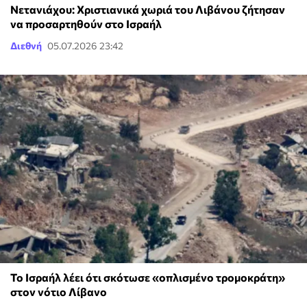
Νετανιάχου: Χριστιανικά χωριά του Λιβάνου ζήτησαν
να προσαρτηθούν στο Ισραήλ
Διεθνή
05.07.2026 23:42
Το Ισραήλ λέει ότι σκότωσε «οπλισμένο τρομοκράτη»
στον νότιο Λίβανο