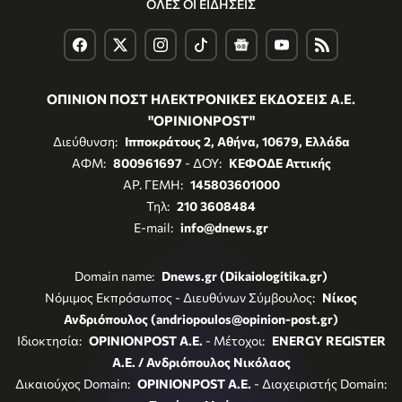
ΟΛΕΣ ΟΙ ΕΙΔΗΣΕΙΣ
ΟΠΙΝΙΟΝ ΠΟΣΤ ΗΛΕΚΤΡΟΝΙΚΕΣ ΕΚΔΟΣΕΙΣ Α.Ε.
"OPINIONPOST"
Διεύθυνση:
Ιπποκράτους 2, Αθήνα, 10679, Ελλάδα
ΑΦΜ:
800961697
- ΔΟΥ:
ΚΕΦΟΔΕ Αττικής
ΑΡ. ΓΕΜΗ:
145803601000
Τηλ:
210 3608484
E-mail:
info@dnews.gr
Domain name:
Dnews.gr (Dikaiologitika.gr)
Νόμιμος Εκπρόσωπος - Διευθύνων Σύμβουλος:
Νίκος
Ανδριόπουλος (andriopoulos@opinion-post.gr)
Ιδιοκτησία:
OPINIONPOST A.E.
- Μέτοχοι:
ENERGY REGISTER
Α.Ε. / Ανδριόπουλος Νικόλαος
Δικαιούχος Domain:
OPINIONPOST A.E.
- Διαχειριστής Domain: