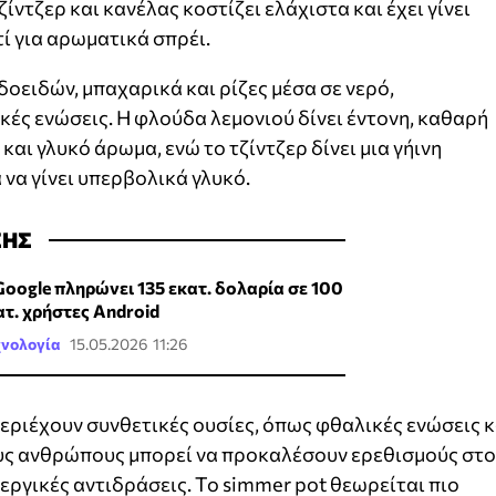
ντζερ και κανέλας κοστίζει ελάχιστα και έχει γίνει
ί για αρωματικά σπρέι.
οειδών, μπαχαρικά και ρίζες μέσα σε νερό,
ές ενώσεις. Η φλούδα λεμονιού δίνει έντονη, καθαρή
και γλυκό άρωμα, ενώ το τζίντζερ δίνει μια γήινη
να γίνει υπερβολικά γλυκό.
ΣΗΣ
Google πληρώνει 135 εκατ. δολαρία σε 100
ατ. χρήστες Android
χνολογία
15.05.2026 11:26
εριέχουν συνθετικές ουσίες, όπως φθαλικές ενώσεις κ
υς ανθρώπους μπορεί να προκαλέσουν ερεθισμούς στο
ργικές αντιδράσεις. Το simmer pot θεωρείται πιο