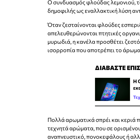
Ο συνδυασμός φλούδας λεμονιού, τζί
δημοφιλής ως εναλλακτική λύση αντ
Όταν ζεσταίνονται φλούδες εσπεριδ
απελευθερώνονται πτητικές οργανικ
μυρωδιά, η κανέλα προσθέτει ζεστό 
ισορροπία που αποτρέπει το άρωμα 
ΔΙΑΒΑΣΤΕ ΕΠΙ
H 
εκ
Τε
Πολλά αρωματικά σπρέι και κεριά π
τεχνητά αρώματα, που σε ορισμένο
αναπνευστικό, πονοκεφάλους ή αλλε