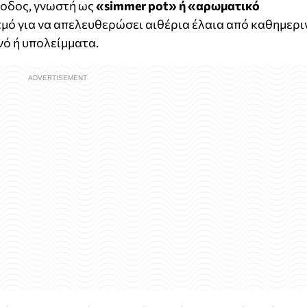
έθοδος, γνωστή ως
«simmer pot» ή «αρωματικό
ατμό για να απελευθερώσει αιθέρια έλαια από καθημερι
νό ή υπολείμματα.