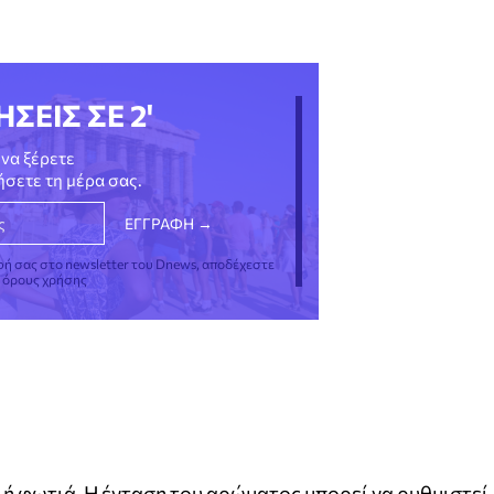
ΗΣΕΙΣ ΣΕ 2'
να ξέρετε
νήσετε τη μέρα σας.
φή σας στο newsletter του Dnews, αποδέχεστε
ς όρους χρήσης
λή φωτιά. Η ένταση του αρώματος μπορεί να ρυθμιστεί