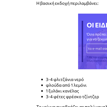
Η βασική εκδοχή περιλαμβάνει:
ΟΙ ΕΙΔ
Όσα πρέπει 
για να ξεκι
* Με την εγγρα
τους σχετικού
3-4 φλιτζάνια νερό
φλούδα από 1 λεμόνι
1 ξυλάκι κανέλας
3-4 φέτες φρέσκο τζίντζερ
Το μείγμα σιγοβράζει σε πολύ χαμη