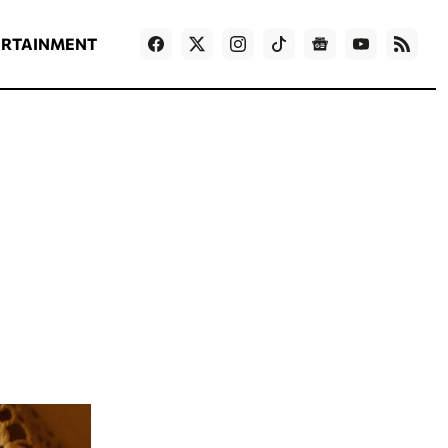
ΡΟΗ ΕΙΔΗΣΕΩΝ
T
NEWS IN ENGLISH
Games
ERTAINMENT