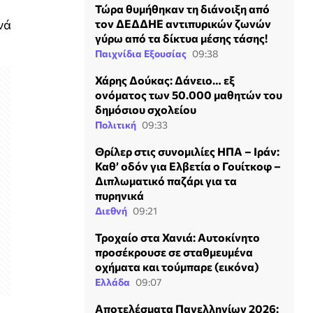
Τώρα θυμήθηκαν τη διάνοιξη από
νά
τον ΔΕΔΔΗΕ αντιπυρικών ζωνών
γύρω από τα δίκτυα μέσης τάσης!
Παιχνίδια Εξουσίας
09:38
Χάρης Δούκας: Δάνειο… εξ
ονόματος των 50.000 μαθητών του
δημόσιου σχολείου
Πολιτική
09:33
Θρίλερ στις συνομιλίες ΗΠΑ – Ιράν:
Καθ’ οδόν για Ελβετία ο Γουίτκοφ –
Διπλωματικό παζάρι για τα
πυρηνικά
Διεθνή
09:21
Τροχαίο στα Χανιά: Αυτοκίνητο
προσέκρουσε σε σταθμευμένα
οχήματα και τούμπαρε (εικόνα)
Ελλάδα
09:07
Αποτελέσματα Πανελληνίων 2026: