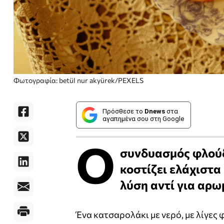
Φωτογραφία: betül nur akyürek/PEXELS
Πρόσθεσε το
Dnews
στα
αγαπημένα σου στη Google
Ο
συνδυασμός φλούδα
κοστίζει ελάχιστα
λύση αντί για αρω
Ένα κατσαρολάκι με νερό, με λίγες