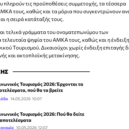
υ πληρούν τις προϋποθέσεις συμμετοχής, τα τέσσερα
ΑΜΚΑ τους, καθώς και τα μόρια που συγκεντρώνουν αν
αι η σειρά κατάταξής τους.
και τελικά γράμματα του ονοματεπωνύμου των
 τελευταία ψηφία του ΑΜΚΑ τους, καθώς και η ένδειξ
νικού Τουρισμού. Δικαιούχοι χωρίς ένδειξη επιταγής δ
νής και ακτοπλοϊκής μετακίνησης.
ΣΗΣ
ινωνικός Τουρισμός 2026: Έρχονται τα
οτελέσματα, πού θα τα βρείτε
λάδα
14.05.2026 10:07
ινωνικός Τουρισμός 2026: Πού θα δείτε
 αποτελέσματα
κονομία
10.05.2026 12:07