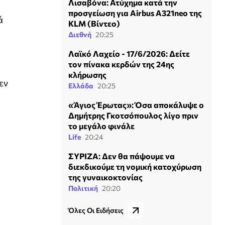
Λισαβόνα: Ατύχημα κατά την
προσγείωση για Airbus A321neo της
ά
KLM (Βίντεο)
Διεθνή
20:25
Λαϊκό Λαχείο - 17/6/2026: Δείτε
τον πίνακα κερδών της 24ης
η
κλήρωσης
εν
Ελλάδα
20:25
«Άγιος Έρωτας»: Όσα αποκάλυψε ο
Δημήτρης Γκοτσόπουλος λίγο πριν
το μεγάλο φινάλε
Life
20:24
ΣΥΡΙΖΑ: Δεν θα πάψουμε να
διεκδικούμε τη νομική κατοχύρωση
της γυναικοκτονίας
Πολιτική
20:20
Όλες Οι Ειδήσεις