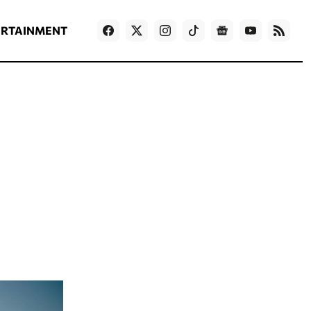
ΡΟΗ ΕΙΔΗΣΕΩΝ
T
NEWS IN ENGLISH
Games
ERTAINMENT