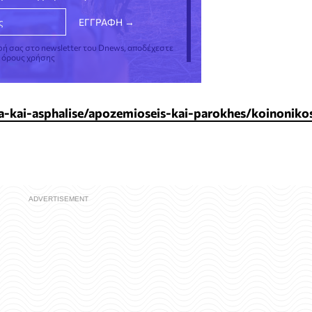
φή σας στο newsletter του Dnews, αποδέχεστε
ς όρους χρήσης
ia-kai-asphalise/apozemioseis-kai-parokhes/koinoniko