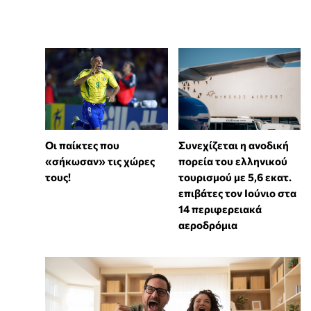
Συνεχίζεται η ανοδική
Οι παίκτες που
πορεία του ελληνικού
«σήκωσαν» τις χώρες
τουρισμού με 5,6 εκατ.
τους!
επιβάτες τον Ιούνιο στα
14 περιφερειακά
αεροδρόμια