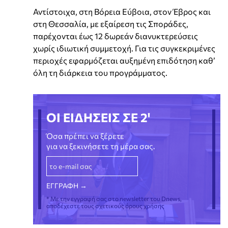
Αντίστοιχα, στη Βόρεια Εύβοια, στον Έβρος και
στη Θεσσαλία, με εξαίρεση τις Σποράδες,
παρέχονται έως 12 δωρεάν διανυκτερεύσεις
χωρίς ιδιωτική συμμετοχή. Για τις συγκεκριμένες
περιοχές εφαρμόζεται αυξημένη επιδότηση καθ’
όλη τη διάρκεια του προγράμματος.
ΟΙ ΕΙΔΗΣΕΙΣ ΣΕ 2'
Όσα πρέπει να ξέρετε
για να ξεκινήσετε τη μέρα σας.
* Με την εγγραφή σας στο newsletter του Dnews,
αποδέχεστε τους σχετικούς όρους χρήσης