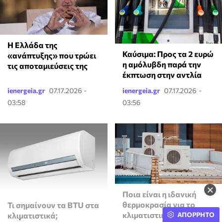
Η Ελλάδα της
Καύσιμα: Προς τα 2 ευρώ
«ανάπτυξης» που τρώει
η αμόλυβδη παρά την
τις αποταμιεύσεις της
έκπτωση στην αντλία
ienergeia.gr
07.17.2026 -
ienergeia.gr
07.17.2026 -
03:58
03:56
×
Ποια είναι η ιδανική
θερμοκρασία για το
Τι σημαίνουν τα BTU στα
κλιματιστικό; Οι ειδικοί
ΑΠΟΡΡΗΤΟ
κλιματιστικά;