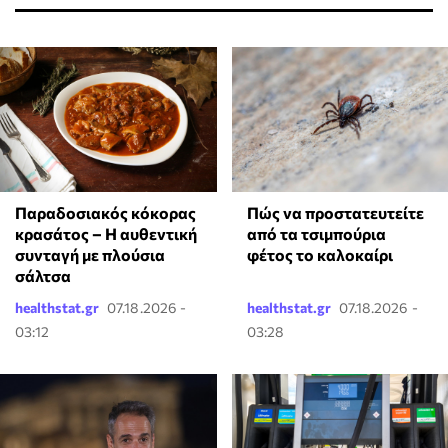
Παραδοσιακός κόκορας
Πώς να προστατευτείτε
κρασάτος – Η αυθεντική
από τα τσιμπούρια
συνταγή με πλούσια
φέτος το καλοκαίρι
σάλτσα
healthstat.gr
07.18.2026 -
healthstat.gr
07.18.2026 -
03:12
03:28