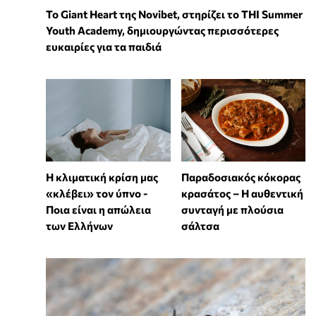
To Giant Heart της Novibet, στηρίζει το THI Summer
Youth Academy, δημιουργώντας περισσότερες
ευκαιρίες για τα παιδιά
Η κλιματική κρίση μας
Παραδοσιακός κόκορας
«κλέβει» τον ύπνο -
κρασάτος – Η αυθεντική
Ποια είναι η απώλεια
συνταγή με πλούσια
των Ελλήνων
σάλτσα