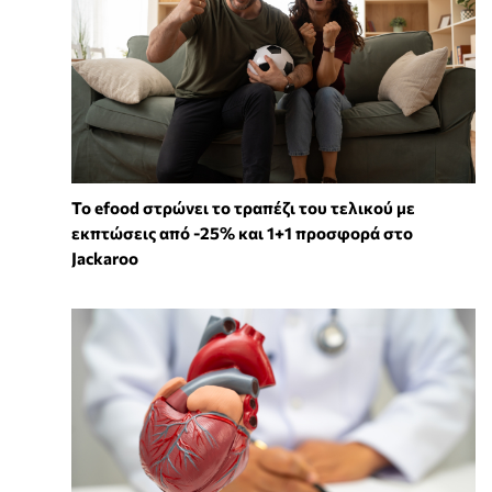
Το efood στρώνει το τραπέζι του τελικού με
εκπτώσεις από -25% και 1+1 προσφορά στο
Jackaroo