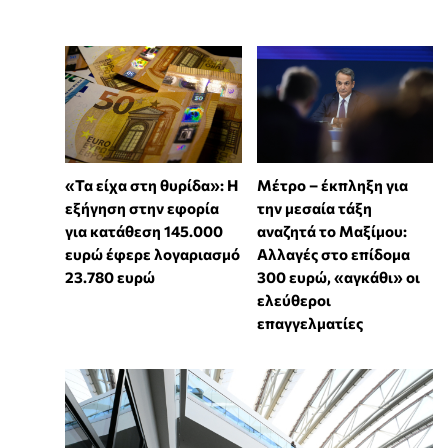
«Τα είχα στη θυρίδα»: Η
Μέτρο – έκπληξη για
εξήγηση στην εφορία
την μεσαία τάξη
για κατάθεση 145.000
αναζητά το Μαξίμου:
ευρώ έφερε λογαριασμό
Αλλαγές στο επίδομα
23.780 ευρώ
300 ευρώ, «αγκάθι» οι
ελεύθεροι
επαγγελματίες