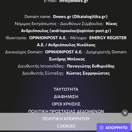
E-mail:
info@dnews.gr
Domain name:
Dnews.gr (Dikaiologitika.gr)
Νόμιμος Εκπρόσωπος - Διευθύνων Σύμβουλος:
Νίκος
Ανδριόπουλος (andriopoulos@opinion-post.gr)
Ιδιοκτησία:
OPINIONPOST A.E.
- Μέτοχοι:
ENERGY REGISTER
Α.Ε. / Ανδριόπουλος Νικόλαος
Δικαιούχος Domain:
OPINIONPOST A.E.
- Διαχειριστής Domain:
Σωτήρης Μπέσκος
Διευθυντής Ιστοσελίδας:
Παναγιώτης Ευθυμιάδης
Διευθυντής Σύνταξης:
Κώστας Σαρρηκώστας
ΤΑΥΤΟΤΗΤΑ
ΔΙΑΦΗΜΙΣΗ
ΟΡΟΙ ΧΡΗΣΗΣ
×
ΠΟΛΙΤΙΚΗ ΠΡΟΣΤΑΣΙΑΣ ΔΕΔΟΜΕΝΩΝ
ΠΟΛΙΤΙΚΗ ΑΠΟΡΡΗΤΟΥ
COOKIES
ΑΠΟΡΡΗΤΟ