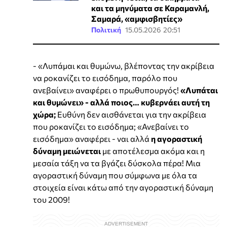
και τα μηνύματα σε Καραμανλή,
Σαμαρά, «αμφισβητίες»
Πολιτική
15.05.2026 20:51
- «Λυπάμαι και θυμώνω, βλέποντας την ακρίβεια
να ροκανίζει το εισόδημα, παρόλο που
ανεβαίνει» αναφέρει ο πρωθυπουργός!
«Λυπάται
και θυμώνει» - αλλά ποιος… κυβερνάει αυτή τη
χώρα;
Ευθύνη δεν αισθάνεται για την ακρίβεια
που ροκανίζει το εισόδημα; «Ανεβαίνει το
εισόδημα» αναφέρει - ναι αλλά
η αγοραστική
δύναμη μειώνεται
με αποτέλεσμα ακόμα και η
μεσαία τάξη να τα βγάζει δύσκολα πέρα! Μια
αγοραστική δύναμη που σύμφωνα με όλα τα
στοιχεία είναι κάτω από την αγοραστική δύναμη
του 2009!