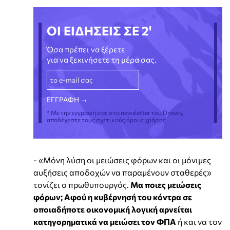
ΟΙ ΕΙΔΗΣΕΙΣ ΣΕ 2'
Όσα πρέπει να ξέρετε
για να ξεκινήσετε τη μέρα σας.
* Με την εγγραφή σας στο newsletter του Dnews,
αποδέχεστε τους σχετικούς όρους χρήσης
- «Μόνη λύση οι μειώσεις φόρων και οι μόνιμες
αυξήσεις αποδοχών να παραμένουν σταθερές»
τονίζει ο πρωθυπουργός.
Μα ποιες μειώσεις
φόρων; Αφού η κυβέρνησή του κόντρα σε
οποιαδήποτε οικονομική λογική αρνείται
κατηγορηματικά να μειώσει τον ΦΠΑ
ή και να τον