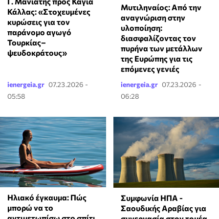
Γ. Μανιάτης προς Κάγια
Μυτιληναίος: Από την
Κάλλας: «Στοχευμένες
αναγνώριση στην
κυρώσεις για τον
υλοποίηση:
παράνομο αγωγό
διασφαλίζοντας τον
Τουρκίας–
πυρήνα των μετάλλων
ψευδοκράτους»
της Ευρώπης για τις
επόμενες γενιές
ienergeia.gr
07.23.2026 -
ienergeia.gr
07.23.2026 -
05:58
06:28
Ηλιακό έγκαυμα: Πώς
Συμφωνία ΗΠΑ -
μπορώ να το
Σαουδικής Αραβίας για
αντιμετωπίσω στο σπίτι
συνεργασία στον τομέα