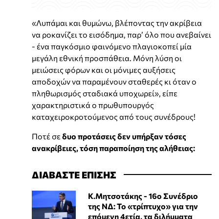
«Λυπάμαι και θυμώνω, βλέποντας την ακρίβεια
να ροκανίζει το εισόδημα, παρ’ όλο που ανεβαίνει
- ένα παγκόσμιο φαινόμενο πλαγιοκοπεί μία
μεγάλη εθνική προσπάθεια. Μόνη λύση οι
μειώσεις φόρων και οι μόνιμες αυξήσεις
αποδοχών να παραμένουν σταθερές κι όταν ο
πληθωρισμός σταδιακά υποχωρεί», είπε
χαρακτηριστικά ο πρωθυπουργός
καταχειροκροτούμενος από τους συνέδρους!
Ποτέ σε
δυο προτάσεις δεν υπήρξαν τόσες
ανακρίβειες, τόση παραποίηση της αλήθειας:
ΔΙΑΒΑΣΤΕ ΕΠΙΣΗΣ
Κ.Μητσοτάκης - 16ο Συνέδριο
της ΝΔ: Το «τρίπτυχο» για την
επόμενη 4ετία, τα διλήμματα