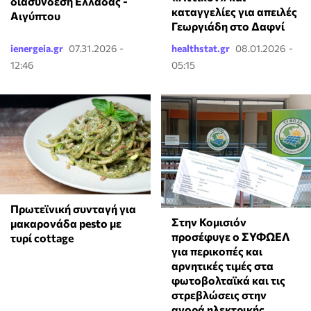
διασύνδεση Ελλάδας -
καταγγελίες για απειλές
Αιγύπτου
Γεωργιάδη στο Δαφνί
ienergeia.gr
07.31.2026 -
healthstat.gr
08.01.2026 -
12:46
05:15
Πρωτεϊνική συνταγή για
Στην Κομισιόν
μακαρονάδα pesto με
προσέφυγε ο ΣΥΦΩΕΛ
τυρί cottage
για περικοπές και
αρνητικές τιμές στα
φωτοβολταϊκά και τις
στρεβλώσεις στην
αγορά ηλεκτρικής