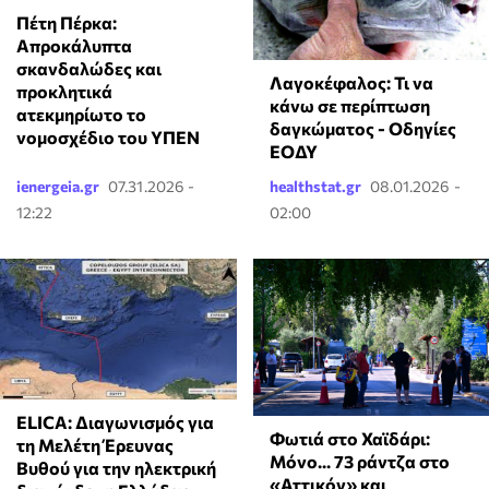
Πέτη Πέρκα:
Απροκάλυπτα
σκανδαλώδες και
Λαγοκέφαλος: Τι να
προκλητικά
κάνω σε περίπτωση
ατεκμηρίωτο το
δαγκώματος - Οδηγίες
νομοσχέδιο του ΥΠΕΝ
ΕΟΔΥ
ienergeia.gr
07.31.2026 -
healthstat.gr
08.01.2026 -
12:22
02:00
ELICA: Διαγωνισμός για
Φωτιά στο Χαϊδάρι:
τη Μελέτη Έρευνας
Μόνο... 73 ράντζα στο
Βυθού για την ηλεκτρική
«Αττικόν» και