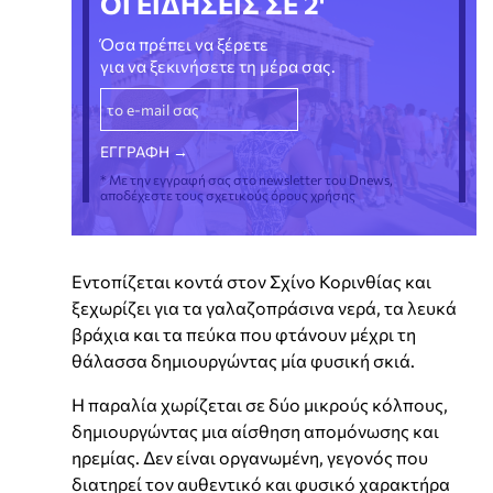
ΟΙ ΕΙΔΗΣΕΙΣ ΣΕ 2'
Όσα πρέπει να ξέρετε
για να ξεκινήσετε τη μέρα σας.
* Με την εγγραφή σας στο newsletter του Dnews,
αποδέχεστε τους σχετικούς όρους χρήσης
Εντοπίζεται κοντά στον Σχίνο Κορινθίας και
ξεχωρίζει για τα γαλαζοπράσινα νερά, τα λευκά
βράχια και τα πεύκα που φτάνουν μέχρι τη
θάλασσα δημιουργώντας μία φυσική σκιά.
Η παραλία χωρίζεται σε δύο μικρούς κόλπους,
δημιουργώντας μια αίσθηση απομόνωσης και
ηρεμίας. Δεν είναι οργανωμένη, γεγονός που
διατηρεί τον αυθεντικό και φυσικό χαρακτήρα