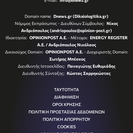
E-mail:
info@dnews.gr
Domain name:
Dnews.gr (Dikaiologitika.gr)
Νόμιμος Εκπρόσωπος - Διευθύνων Σύμβουλος:
Νίκος
Ανδριόπουλος (andriopoulos@opinion-post.gr)
Ιδιοκτησία:
OPINIONPOST A.E.
- Μέτοχοι:
ENERGY REGISTER
Α.Ε. / Ανδριόπουλος Νικόλαος
Δικαιούχος Domain:
OPINIONPOST A.E.
- Διαχειριστής Domain:
Σωτήρης Μπέσκος
Διευθυντής Ιστοσελίδας:
Παναγιώτης Ευθυμιάδης
Διευθυντής Σύνταξης:
Κώστας Σαρρηκώστας
ΤΑΥΤΟΤΗΤΑ
ΔΙΑΦΗΜΙΣΗ
ΟΡΟΙ ΧΡΗΣΗΣ
ΠΟΛΙΤΙΚΗ ΠΡΟΣΤΑΣΙΑΣ ΔΕΔΟΜΕΝΩΝ
ΠΟΛΙΤΙΚΗ ΑΠΟΡΡΗΤΟΥ
COOKIES