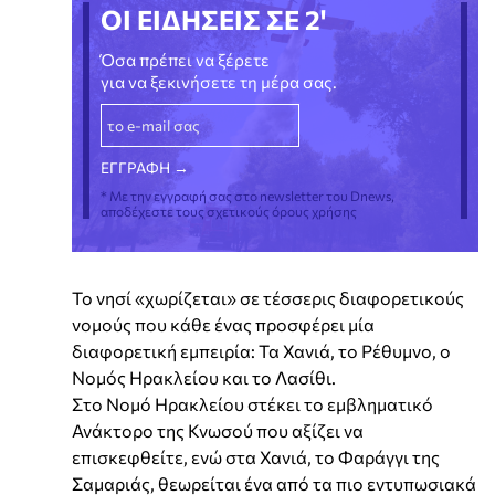
ΟΙ ΕΙΔΗΣΕΙΣ ΣΕ 2'
Όσα πρέπει να ξέρετε
για να ξεκινήσετε τη μέρα σας.
* Με την εγγραφή σας στο newsletter του Dnews,
αποδέχεστε τους σχετικούς όρους χρήσης
Το νησί «χωρίζεται» σε τέσσερις διαφορετικούς
νομούς που κάθε ένας προσφέρει μία
διαφορετική εμπειρία: Τα Χανιά, το Ρέθυμνο, ο
Νομός Ηρακλείου και το Λασίθι.
Στο Νομό Ηρακλείου στέκει το εμβληματικό
Ανάκτορο της Κνωσού που αξίζει να
επισκεφθείτε, ενώ στα Χανιά, το Φαράγγι της
Σαμαριάς, θεωρείται ένα από τα πιο εντυπωσιακά