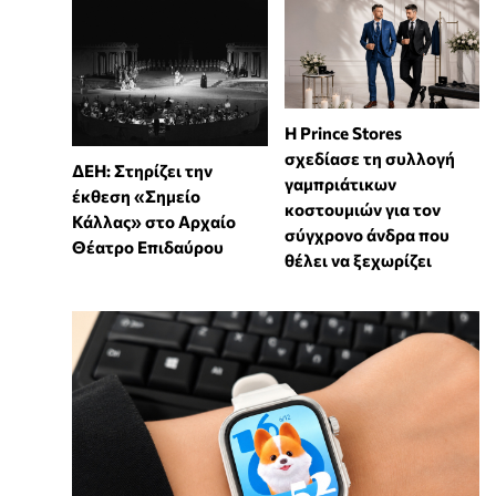
Η Prince Stores
σχεδίασε τη συλλογή
ΔΕΗ: Στηρίζει την
γαμπριάτικων
έκθεση «Σημείο
κοστουμιών για τον
Κάλλας» στο Αρχαίο
σύγχρονο άνδρα που
Θέατρο Επιδαύρου
θέλει να ξεχωρίζει