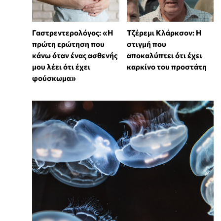
Γαστρεντερολόγος: «Η
Τζέρεμι Κλάρκσον: Η
πρώτη ερώτηση που
στιγμή που
κάνω όταν ένας ασθενής
αποκαλύπτει ότι έχει
μου λέει ότι έχει
καρκίνο του προστάτη
φούσκωμα»