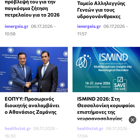
πρόβλεψή του για την
Ταμείο Αλληλεγγύης
παγκόσμια ζήτηση
Γενεών για τους
πετρελαίου για το 2026
υδρογονάνθρακες
ienergeia.gr
06.17.2026 -
ienergeia.gr
06.17.2026 -
10:58
11:57
ΕΟΠΥΥ: Προσωρινός
ISMIND 2026: Στη
διοικητής αναλαμβάνει
Θεσσαλονίκη κορυφαίοι
ο Αθανάσιος Ζαμάνης
επιστήμονες της
νευροανοσολογίας
×
healthstat.gr
06.17.2026 -
healthstat.gr
06.17.2026 -
16:30
17:04