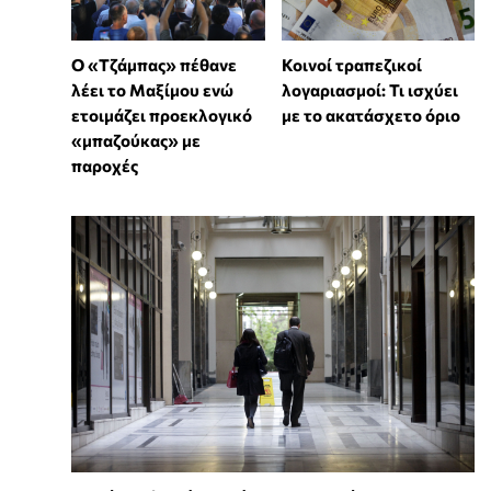
Ο «Τζάμπας» πέθανε
Κοινοί τραπεζικοί
λέει το Μαξίμου ενώ
λογαριασμοί: Τι ισχύει
ετοιμάζει προεκλογικό
με το ακατάσχετο όριο
«μπαζούκας» με
παροχές